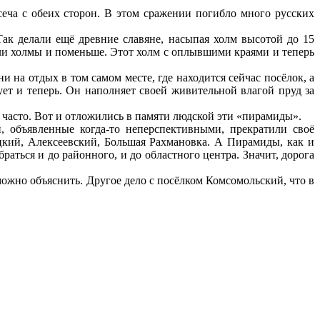
еча с обеих сторон. В этом сражении погибло много русских
ак делали ещё древние славяне, насыпая холм высотой до 15
ли холмы и поменьше. Этот холм с оплывшими краями и теперь
 на отдых в том самом месте, где находится сейчас посёлок, а
ует и теперь. Он наполняет своей живительной влагой пруд за
 часто. Вот и отложились в памяти людской эти «пирамиды».
, объявленные когда-то неперспективными, прекратили своё
цкий, Алексеевский, Большая Рахмановка. А Пирамиды, как и
аться и до районного, и до областного центра. Значит, дорога
ожно объяснить. Другое дело с посёлком Комсомольский, что в