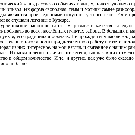
эпический жанр, рассказ о событиях и лицах, повествующих о 
ин эпизод. Их форма свободная, темы и мотивы самые разнообр
енды являются произведениями искусства устного слова. Они п
иновке слушали легенды о Кудеяре.
турлиновской районной газеты «Призыв» в качестве заведующе
 побывать во всех населённых пунктах района. В больших и мал
 пункта, его традициях и обычаях. Не проходил и мимо легенд,
сь очень много за почти тридцатилетнюю работу в газете не тол
брал из них интересное, на мой взгляд, и связанное с нашим р
ков. Их можно легко отличить от легенд, так как в них отмеч
тво в общем количестве. И те, и другие, как уже было сказано
 оно ни было.