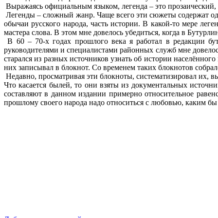
Выражаясь официальным языком, легенда – это прозаический, 
Легенды – сложный жанр. Чаще всего эти сюжеты содержат од
обычаи русского народа, часть истории. В какой-то мере лег
мастера слова. В этом мне довелось убедиться, когда в Бутурл
В 60 – 70-х годах прошлого века я работал в редакции бу
руководителями и специалистами районных служб мне довелось
старался из разных источников узнать об истории населённого
них записывал в блокнот. Со временем таких блокнотов собрало
Недавно, просматривая эти блокноты, систематизировал их, вы
Что касается былей, то они взяты из документальных источни
составляют в данном издании примерно относительное равенс
прошлому своего народа надо относиться с любовью, каким бы