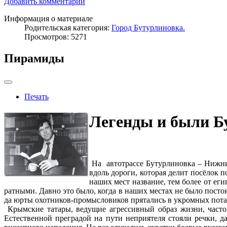
Добавить комментарий
Информация о материале
Родительская категория:
Город Бутурлиновка.
Просмотров: 5271
Пирамиды
Печать
Легенды и были Б
На автотрассе Бутурлиновка – Нижни
вдоль дороги, которая делит посёлок п
наших мест название, тем более от еги
ратными. Давно это было, когда в наших местах не было пост
да юрты охотников-промысловиков прятались в укромных пота
Крымские татары, ведущие агрессивный образ жизни, часто
Естественной преградой на пути неприятеля стояли речки, д