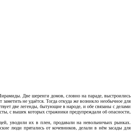
ирамиды. Две шеренги домов, словно на параде, выстроились
 заметить не удаётся. Тогда откуда же возникло необычное для
твует две легенды, бытующие в народе, и обе связаны с делами
осты, с вышек которых стражники предупреждали об опасности,
ей, уводили их в плен, продавали на невольничьих рынках.
ские люди прятались от кочевников, делали в нём засады для