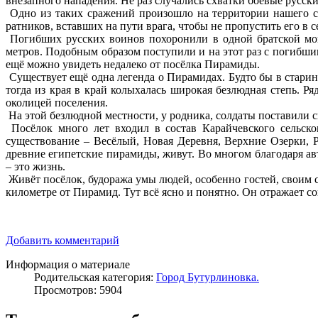
внезапного нападения. Не раз случались схватки боевые русски
Одно из таких сражений произошло на территории нашего со
ратников, вставших на пути врага, чтобы не пропустить его в 
Погибших русских воинов похоронили в одной братской моги
метров. Подобным образом поступили и на этот раз с погибш
ещё можно увидеть недалеко от посёлка Пирамиды.
Существует ещё одна легенда о Пирамидах. Будто бы в старину
тогда из края в край колыхалась широкая безлюдная степь. Р
околицей поселения.
На этой безлюдной местности, у родника, солдаты поставили с
Посёлок много лет входил в состав Карайчевского сельско
существование – Весёлый, Новая Деревня, Верхние Озерки, 
древние египетские пирамиды, живут. Во многом благодаря авт
– это жизнь.
Живёт посёлок, будоража умы людей, особенно гостей, своим 
километре от Пирамид. Тут всё ясно и понятно. Он отражает со
Добавить комментарий
Информация о материале
Родительская категория:
Город Бутурлиновка.
Просмотров: 5904