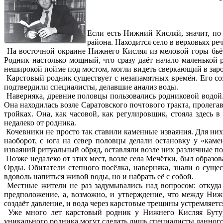
Если есть Нижний Кисляй, значит, по
района. Находится село в верховьях р
На восточной окраине Нижнего Кисляя из меловой горы бьёт
Родник настолько мощный, что сразу даёт начало маленькой 
неширокой пойме под мостом, могли видеть сверкающий в заро
Карстовый родник существует с незапамятных времён. Его соз
подтвердили специалисты, делавшие анализ воды.
Наверняка, древние половцы пользовались родниковой водой.
Она находилась возле Саратовского почтового тракта, проле
тройках. Она, как часовой, как регулировщик, стояла здесь 
недалеко от родника.
Кочевники не просто так ставили каменные изваяния. Для них 
наоборот, с юга на север половцы делали остановку у «кам
изваяний ритуальный обряд, оставляли возле них различные по
Позже недалеко от этих мест, возле села Мечётки, был образо
Орды. Обитатели степного посёлка, наверняка, знали о суще
вдоволь напиться живой воды, но и набрать её с собой.
Местные жители не раз задумывались над вопросом: откуда 
предположение, а, возможно, и утверждение, что между Ниж
создаёт давление, и вода через карстовые трещины устремляетс
Уже много лет карстовый родник у Нижнего Кисляя Бутурл
уникального родника могут сделать лишь специалисты данног