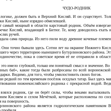
ЧУДО-РОДНИК
 логике, должен быть и Верхний Кисляй. И он существует. Тол
ечки Кисляй, ныне изрядно обмелевшей.
 самый мощный в области карстовый родник. Объём извергаемо
речке Кисляй, впадающей в Битюг. Те, кому доводилось ехать
слях ручей.
дала сама природа. Из него пили воду древние кочевые племена
 Они точно бывали здесь. Сотни лет на окраине Нижнего Кисляя
гавшего через территорию нынешнего Бутурлиновского района. Э
в одиночестве, пока в советское время её не отправили в облас
это имело глубокий, только им понятный смысл и значение. Во вр
енных баб», какие тогда были разбросаны по всей воронежской
дарки. Видимо, для того, чтобы умилостивить своих богов.
ван редкий по тем временам посёлок оседлых татар. Был здесь м
ствовании нижнекисляйского родника с прекрасной водой. Вед
взялся родник, где он берёт силы, чтобы веками выталкивать
ним Кисляем и селом Мечёткой, которые расположены по сосед
я на поверхность.
иновского района является гидрологическим памятником В
о профиля.