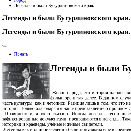
Город
Легенды и были Бутурлиновского края.
Легенды и были Бутурлиновского края.
Легенды и были Бутурлиновского края.
Печать
Легенды и были Бу
Жизнь народа, его история нашли своё
фольклоре и так далее. В данном случ
часть культуры, как и летописи. Разница лишь в том, что это 
история. Только благодаря им наше представление о прошлом с
Правильно и хорошо сказано. Иногда легенды тесно переп
зафиксированные документами, превращаются в легенды. Тако
историки и краеведы, учёные и живые свидетели.
Легенды как вид произведений были популярны ещё в средневе