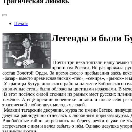
Трагическая любовь
Печать
Легенды и были Б
Почти три века топтали нашу землю т
просторам России. Не раз дрожала ру
состав Золотой Орды. За время своего пребывания здесь коч
«базар» вместо древнеславянских «пёс», «секира», «рынок» и 
У границы Бутурлиновского района на месте Бобровского села
кирпичные стены были обложены цветными изразцами. В мечет
В этот посёлок силой сгоняли из разных мест русских пленн
тяжёлое. А ещё древние кочевники оставили после себя раз
трагической любви двух молодых людей.
Мелкий татарский дворянин, мурза по имени Бетеке, живущи
девушка равнодушно отнеслась к любовным порывам мурзы. До
Влюблённые тайно встречались на берегу речки и уже не мы
встречаться с ним и велел забыть о нём. Однако девушка упор
взаимной любви.