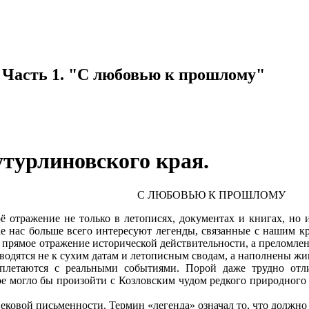
 Часть 1. "С любовью к прошлому"
турлиновского края.
С ЛЮБОВЬЮ К ПРОШЛОМУ
 отражение не только в летописях, документах и книгах, но и 
ае нас больше всего интересуют легенды, связанные с нашим кр
не прямое отражение исторической действительности, а преломле
водятся не к сухим датам и летописным сводам, а наполнены жи
летаются с реальными событиями. Порой даже трудно отличи
е могло бы произойти с Козловским чудом редкого природного я
ковой письменности. Термин «легенда» означал то, что должно 