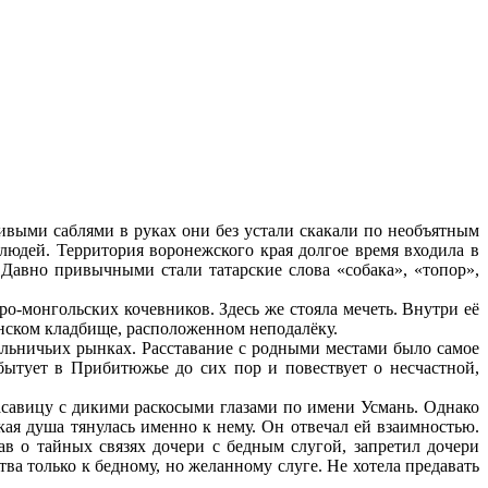
ивыми саблями в руках они без устали скакали по необъятным
людей. Территория воронежского края долгое время входила в
 Давно привычными стали татарские слова «собака», «топор»,
о-монгольских кочевников. Здесь же стояла мечеть. Внутри её
нском кладбище, расположенном неподалёку.
ольничьих рынках. Расставание с родными местами было самое
бытует в Прибитюжье до сих пор и повествует о несчастной,
савицу с дикими раскосыми глазами по имени Усмань. Однако
ая душа тянулась именно к нему. Он отвечал ей взаимностью.
в о тайных связях дочери с бедным слугой, запретил дочери
ва только к бедному, но желанному слуге. Не хотела предавать