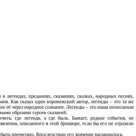
в легендах, преданиях, сказаниях, сказках, народных песнях,
аем. Как сказал один воронежский автор, легенды – это та же
ние её через народное сознание. Легенды – это наша неписанная
выми образами героев сказаний.
ть, где легенда, а где быль. Бывает, редкие события, не
вления, описанного в этой брошюре, если бы его не отразили
быть прочитано. Впоследствии его значение расширилось.