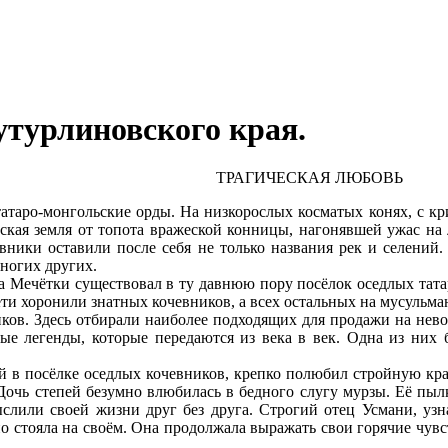
утурлиновского края.
ТРАГИЧЕСКАЯ ЛЮБОВЬ
атаро-монгольские орды. На низкорослых косматых конях, с кр
сская земля от топота вражеской конницы, нагонявшей ужас на 
евники оставили после себя не только названия рек и селений.
многих других.
 Мечётки существовал в ту давнюю пору посёлок оседлых татар
и хоронили знатных кочевников, а всех остальных на мусульма
иков. Здесь отбирали наиболее подходящих для продажи на нев
ные легенды, которые передаются из века в век. Одна из них 
й в посёлке оседлых кочевников, крепко полюбил стройную кра
чь степей безумно влюбилась в бедного слугу мурзы. Её пылк
слили своей жизни друг без друга. Строгий отец Усмани, узна
но стояла на своём. Она продолжала выражать свои горячие чувст