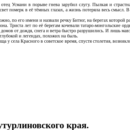
отец Усмани в порыве гнева зарубил слугу. Пылкая и страстна
свет померк в её тёмных глазах, а жизнь потеряла весь смысл. В
жно, по его имени и назвали речку Битюг, на берегах которой ра
на. Триста лет по её берегам кочевали татаро-монгольские орд
домов от дождя, снега и ветра быстро разрушились. И лишь мавз
глубокой и легендах, похожих на быль.
а у села Красного в советское время, спустя столетия, возникл
утурлиновского края.