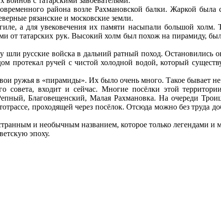
х воинов с татарскими завоевателями.
временного района возле Рахмановской балки. Жаркой была с
северные рязанские и московские земли.
ле, а для увековечения их памяти насыпали большой холм. Т
ими от татарских рук. Высокий холм был похож на пирамиду, бы
 шли русские войска в дальний ратный поход. Остановились они
ядом протекал ручей с чистой холодной водой, который существ
вои ружья в «пирамиды». Их было очень много. Такое бывает не
го совета, входит и сейчас. Многие посёлки этой территории
Репный, Благовещенский, Малая Рахмановка. На очереди Трои
отрассе, проходящей через посёлок. Отсюда можно без труда добр
странным и необычным названием, которое только легендами и м
ветскую эпоху.