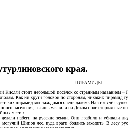
утурлиновского края.
ПИРАМИДЫ
й Кисляй стоит небольшой посёлок со странным названием – П
ополам. Как ни крути головой по сторонам, никаких пирамид тут
петских пирамид мы находимся очень далеко. На этот счёт сущес
оянного населения, а лишь маячили на Диком поле сторожевые п
йных местах.
 делали набеги на русские земли. Они грабили и убивали люд
а могучий Шипов лес, куда враги боялись заходить. В лесу рус