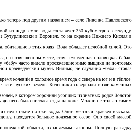
ько теперь под другим названием – село Ливенка Павловского
й из недр земли воды составляет 250 кубометров в секунду.
 из Бутурлиновки в Воронеж, то на окраине Нижнего Кисляя в
, обитавшие в этих краях. Вода обладает целебной силой. Это
, на возвышенном месте, стояла «каменная половецкая баба».
ту «бабу» часто видели проезжавшие мимо ямщики на почтовых
тной краеведческий музей. Видимо, не случайно «баба» стояла
емя кочевий в холодное время года с севера на юг и в тёплое,
 части русских земель. Кочевники совершали возле каменных
авзолей, в котором хоронили усопших из знатных родов Золотой
ь до него было полчаса езды на коне. Можно не только самим
 из недр такие потоки воды. Один местный краевед высказал
ству, находится большое подземное озеро. Оно своей массой
оронежской области, охраняемым законом. Полную разгадку