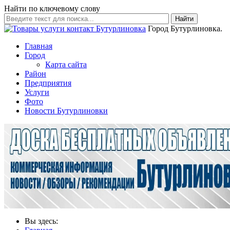
Найти по ключевому слову
Найти
Город Бутурлиновка.
Главная
Город
Карта сайта
Район
Предприятия
Услуги
Фото
Новости Бутурлиновки
Вы здесь: