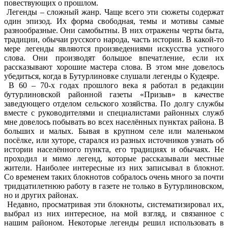
повествующих о прошлом.
Легенды – сложный жанр. Чаще всего эти сюжеты содержат
один эпизод. Их форма свободная, темы и мотивы самые
разнообразные. Они самобытны. В них отражены черты быта,
традиции, обычаи русского народа, часть истории. В какой-то
мере легенды являются произведениями искусства устного
слова. Они производят большое впечатление, если их
рассказывают хорошие мастера слова. В этом мне довелось
убедиться, когда в Бутурлиновке слушали легенды о Кудеяре.
В 60 – 70-х годах прошлого века я работал в редакции
бутурлиновской районной газеты «Призыв» в качестве
заведующего отделом сельского хозяйства. По долгу службы
вместе с руководителями и специалистами районных служб
мне довелось побывать во всех населённых пунктах района. В
больших и малых. Бывая в крупном селе или маленьком
посёлке, или хуторе, старался из разных источников узнать об
истории населённого пункта, его традициях и обычаях. Не
проходил и мимо легенд, которые рассказывали местные
жители. Наиболее интересные из них записывал в блокнот.
Со временем таких блокнотов собралось очень много за почти
тридцатилетнюю работу в газете не только в Бутурлиновском,
но и других районах.
Недавно, просматривая эти блокноты, систематизировал их,
выбрал из них интересное, на мой взгляд, и связанное с
нашим районом. Некоторые легенды решил использовать в