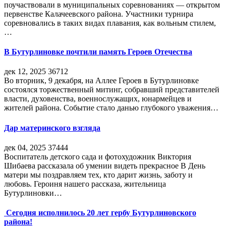
поучаствовали в муниципальных соревнованиях — открытом
первенстве Калачеевского района. Участники турнира
соревновались в таких видах плавания, как вольным стилем,
…
В Бутурлиновке почтили память Героев Отечества
дек 12, 2025
36712
Во вторник, 9 декабря, на Аллее Героев в Бутурлиновке
состоялся торжественный митинг, собравший представителей
власти, духовенства, военнослужащих, юнармейцев и
жителей района. Событие стало данью глубокого уважения…
Дар материнского взгляда
дек 04, 2025
37444
Воспитатель детского сада и фотохудожник Виктория
Шибаева рассказала об умении видеть прекрасное В День
матери мы поздравляем тех, кто дарит жизнь, заботу и
любовь. Героиня нашего рассказа, жительница
Бутурлиновки…
Сегодня исполнилось 20 лет гербу Бутурлиновского
района!