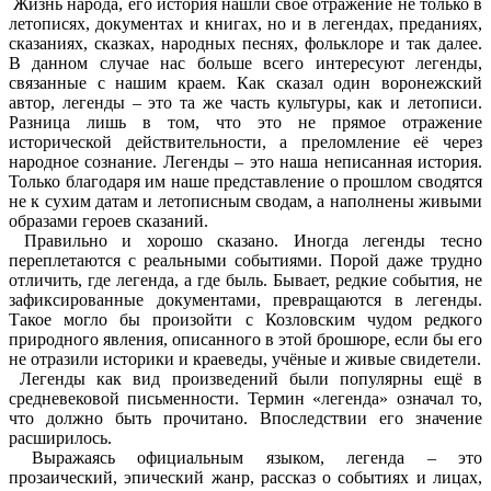
Жизнь народа, его история нашли своё отражение не только в
летописях, документах и книгах, но и в легендах, преданиях,
сказаниях, сказках, народных песнях, фольклоре и так далее.
В данном случае нас больше всего интересуют легенды,
связанные с нашим краем. Как сказал один воронежский
автор, легенды – это та же часть культуры, как и летописи.
Разница лишь в том, что это не прямое отражение
исторической действительности, а преломление её через
народное сознание. Легенды – это наша неписанная история.
Только благодаря им наше представление о прошлом сводятся
не к сухим датам и летописным сводам, а наполнены живыми
образами героев сказаний.
Правильно и хорошо сказано. Иногда легенды тесно
переплетаются с реальными событиями. Порой даже трудно
отличить, где легенда, а где быль. Бывает, редкие события, не
зафиксированные документами, превращаются в легенды.
Такое могло бы произойти с Козловским чудом редкого
природного явления, описанного в этой брошюре, если бы его
не отразили историки и краеведы, учёные и живые свидетели.
Легенды как вид произведений были популярны ещё в
средневековой письменности. Термин «легенда» означал то,
что должно быть прочитано. Впоследствии его значение
расширилось.
Выражаясь официальным языком, легенда – это
прозаический, эпический жанр, рассказ о событиях и лицах,