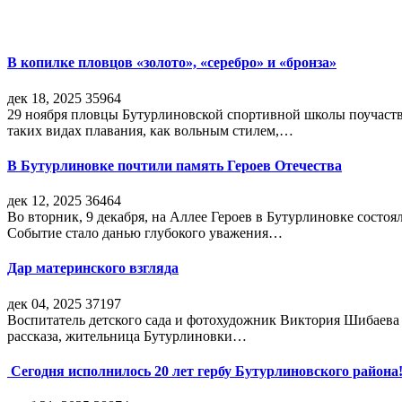
В копилке пловцов «золото», «серебро» и «бронза»
дек 18, 2025
35964
29 ноября пловцы Бутурлиновской спортивной школы поучаств
таких видах плавания, как вольным стилем,…
В Бутурлиновке почтили память Героев Отечества
дек 12, 2025
36464
Во вторник, 9 декабря, на Аллее Героев в Бутурлиновке состо
Событие стало данью глубокого уважения…
Дар материнского взгляда
дек 04, 2025
37197
Воспитатель детского сада и фотохудожник Виктория Шибаева р
рассказа, жительница Бутурлиновки…
Сегодня исполнилось 20 лет гербу Бутурлиновского района