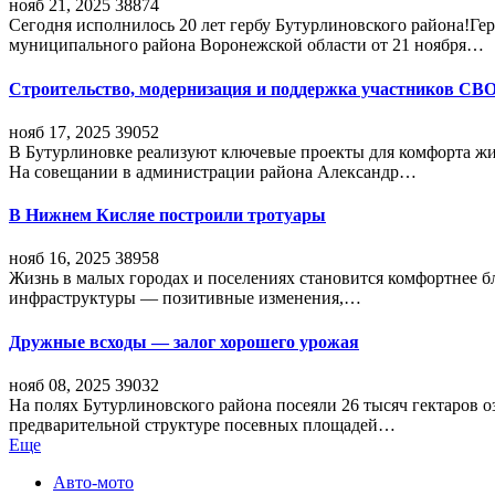
нояб 21, 2025
38874
Сегодня исполнилось 20 лет гербу Бутурлиновского района!Г
муниципального района Воронежской области от 21 ноября…
Строительство, модернизация и поддержка участников СВ
нояб 17, 2025
39052
В Бутурлиновке реализуют ключевые проекты для комфорта жи
На совещании в администрации района Александр…
В Нижнем Кисляе построили тротуары
нояб 16, 2025
38958
Жизнь в малых городах и поселениях становится комфортнее 
инфраструктуры — позитивные изменения,…
Дружные всходы — залог хорошего урожая
нояб 08, 2025
39032
На полях Бутурлиновского района посеяли 26 тысяч гектаров о
предварительной структуре посевных площадей…
Еще
Авто-мото