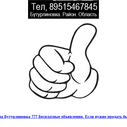
па Бутурлиновка 777 Бесплатные объявления. Если нужно продать бы