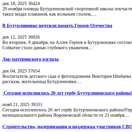
дек 18, 2025
36424
29 ноября пловцы Бутурлиновской спортивной школы поучаств
таких видах плавания, как вольным стилем,…
В Бутурлиновке почтили память Героев Отечества
дек 12, 2025
36926
Во вторник, 9 декабря, на Аллее Героев в Бутурлиновке состо
Событие стало данью глубокого уважения…
Дар материнского взгляда
дек 04, 2025
37654
Воспитатель детского сада и фотохудожник Виктория Шибаева р
рассказа, жительница Бутурлиновки…
Сегодня исполнилось 20 лет гербу Бутурлиновского района
нояб 21, 2025
39331
Сегодня исполнилось 20 лет гербу Бутурлиновского района!Г
муниципального района Воронежской области от 21 ноября…
Строительство, модернизация и поддержка участников СВ