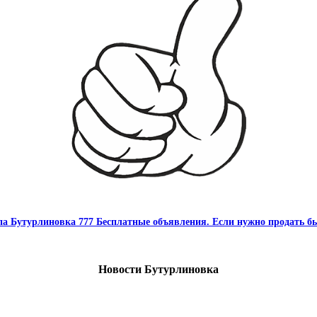
па Бутурлиновка 777 Бесплатные объявления. Если нужно продать бы
Новости Бутурлиновка