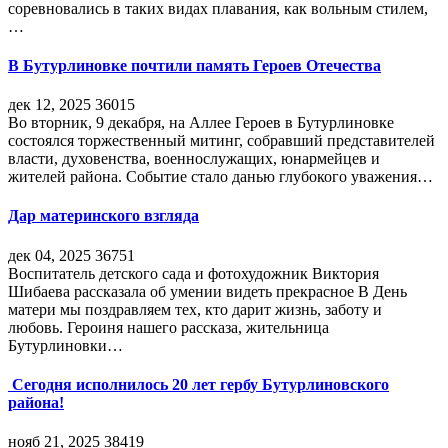
соревновались в таких видах плавания, как вольным стилем,
…
В Бутурлиновке почтили память Героев Отечества
дек 12, 2025
36015
Во вторник, 9 декабря, на Аллее Героев в Бутурлиновке
состоялся торжественный митинг, собравший представителей
власти, духовенства, военнослужащих, юнармейцев и
жителей района. Событие стало данью глубокого уважения…
Дар материнского взгляда
дек 04, 2025
36751
Воспитатель детского сада и фотохудожник Виктория
Шибаева рассказала об умении видеть прекрасное В День
матери мы поздравляем тех, кто дарит жизнь, заботу и
любовь. Героиня нашего рассказа, жительница
Бутурлиновки…
Сегодня исполнилось 20 лет гербу Бутурлиновского
района!
нояб 21, 2025
38419