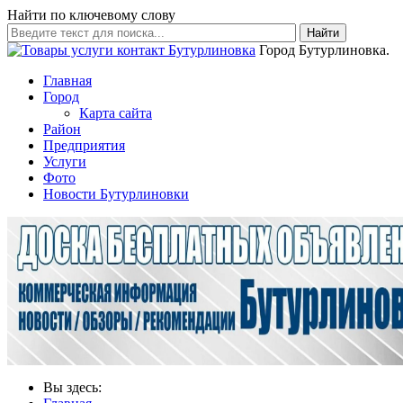
Найти по ключевому слову
Найти
Город Бутурлиновка.
Главная
Город
Карта сайта
Район
Предприятия
Услуги
Фото
Новости Бутурлиновки
Вы здесь: