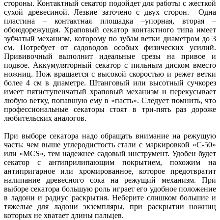
стороны. Контактный секатор подойдет для работы с жесткой
сухой древесиной. Лезвие заточено с двух сторон. Одна
пластина – контактная площадка –упорная, вторая –
обоюдорежущая. Храповый секатор контактного типа имеет
зубчатый механизм, которому по зубам ветки диаметром до 3
см. Потребует от садоводов особых физических усилий.
Прививочный выполнит идеальные срезы на привое и
подвое. Аккумуляторный секатор с пильным диском вместо
ножниц. Нож вращается с высокой скоростью и режет ветки
более 4 см в диаметре. Штанговый или высотный сучкорез
имеет пятиступенчатый храповый механизм и перекусывает
любую ветку, попавшую ему в «пасть». Следует помнить, что
профессиональные секаторы стоят в три-пять раз дороже
любительских аналогов.
При выборе секатора надо обращать внимание на режущую
часть: чем выше углеродистость стали с маркировкой «С-50»
или «МСS», тем надежнее садовый инструмент. Удобен будет
секатор с антиприлипающим покрытием, похожим на
антипригарное или хромированное, которое предотвратит
налипание древесного сока на режущий механизм. При
выборе секатора большую роль играет его удобное положение
в ладони и радиус раскрытия. Неберите слишком большие и
тяжелые для ладони экземпляры, при раскрытии ножниц
которых не хватает длины пальцев.