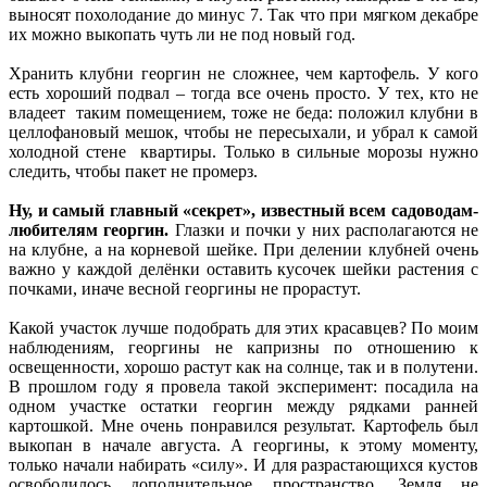
выносят похолодание до минус 7. Так что при мягком декабре
их можно выкопать чуть ли не под новый год.
Хранить клубни георгин не сложнее, чем картофель. У кого
есть хороший подвал – тогда все очень просто. У тех, кто не
владеет таким помещением, тоже не беда: положил клубни в
целлофановый мешок, чтобы не пересыхали, и убрал к самой
холодной стене квартиры. Только в сильные морозы нужно
следить, чтобы пакет не промерз.
Ну, и самый главный «секрет», известный всем садоводам-
любителям георгин.
Глазки и почки у них располагаются не
на клубне, а на корневой шейке. При делении клубней очень
важно у каждой делёнки оставить кусочек шейки растения с
почками, иначе весной георгины не прорастут.
Какой участок лучше подобрать для этих красавцев? По моим
наблюдениям, георгины не капризны по отношению к
освещенности, хорошо растут как на солнце, так и в полутени.
В прошлом году я провела такой эксперимент: посадила на
одном участке остатки георгин между рядками ранней
картошкой. Мне очень понравился результат. Картофель был
выкопан в начале августа. А георгины, к этому моменту,
только начали набирать «силу». И для разрастающихся кустов
освободилось дополнительное пространство. Земля не