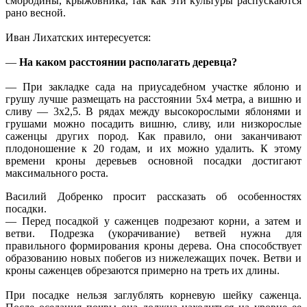
смородины, крыжовника, так как эти культуры распускаются
рано весной.
Иван Лихатских интересуется:
—
На каком расстоянии располагать деревца?
— При закладке сада на приусадебном участке яблоню и
грушу лучше размещать на расстоянии 5x4 метра, а вишню и
сливу — 3x2,5. В рядах между высокорослыми яблонями и
грушами можно посадить вишню, сливу, или низкорослые
саженцы других пород. Как правило, они заканчивают
плодоношение к 20 годам, и их можно удалить. К этому
времени кроны деревьев основной посадки достигают
максимального роста.
Василий Добренко просит рассказать об особенностях
посадки.
— Перед посадкой у саженцев подрезают корни, а затем и
ветви. Подрезка (укорачивание) ветвей нужна для
правильного формирования кроны дерева. Она способствует
образованию новых побегов из нижележащих почек. Ветви и
кроны саженцев обрезаются примерно на треть их длины.
При посадке нельзя заглублять корневую шейку саженца.