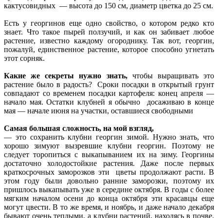
кактусовидных — высота до 150 см, диаметр цветка до 25 см.
Есть у георгинов еще одно свойство, о котором редко кто
знает. Что такое пырей ползучий, и как он забивает любое
растение, известно каждому огороднику. Так вот, георгин,
пожалуй, единственное растение, которое способно угнетать
этот сорняк.
Какие же секреты нужно знать,
чтобы выращивать это
растение было в радость? Сроки посадки в открытый грунт
совпадают со временем посадки картофеля: конец апреля —
начало мая. Остатки клубней я обычно досаживаю в конце
мая — начале июня на участки, оставшиеся свободными
Самая большая сложность, на мой взгляд,
— это сохранить клубни георгин зимой. Нужно знать, что
хорошо зимуют вызревшие клубни георгин. Поэтому не
следует торопиться с выкапыванием их на зиму. Георгины
достаточно холодостойкие растения. Даже после первых
краткосрочных заморозков эти цветы продолжают расти. В
этом году были довольно ранние заморозки, поэтому их
пришлось выкапывать уже в середине октября. В годы с более
мягким началом осени до конца октября эти красавцы еще
могут цвести. В то же время, и ноябрь, и даже начало декабря
бывают очень теплыми, а клубни растений, находясь в почве,