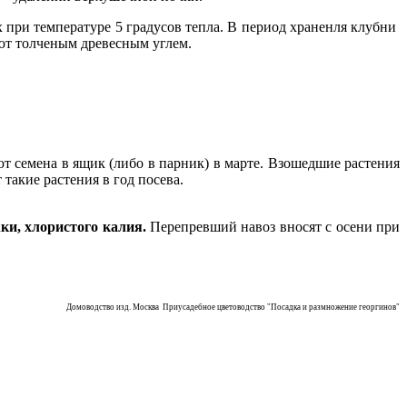
 при температуре 5 градусов тепла. В период храненля клубни
ют толченым древесным углем.
 семена в ящик (либо в парник) в марте. Взошедшие растения
акие растения в год посева.
ки, хлористого калия.
Перепревший навоз вносят с осени при
Домоводство изд. Москва Приусадебное цветоводство "Посадка и размножение георгинов"