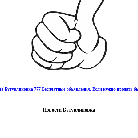
па Бутурлиновка 777 Бесплатные объявления. Если нужно продать бы
Новости Бутурлиновка