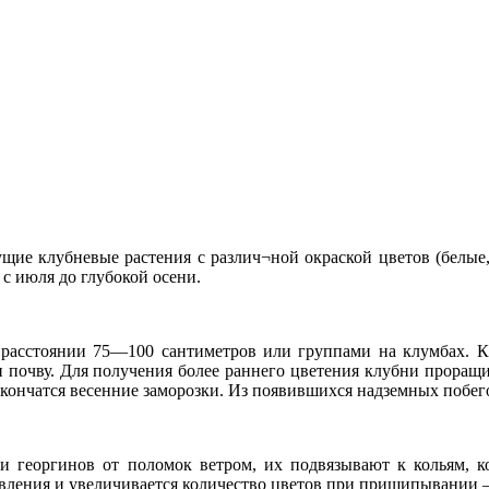
ие клубневые растения с различ¬ной окраской цветов (белые,
с июля до глубокой осени.
расстоянии 75—100 сантиметров или группами на клумбах. Кл
почву. Для получения более раннего цветения клубни проращив
акончатся весенние заморозки. Из появившихся надземных побе
и георгинов от поломок ветром, их подвязывают к кольям, к
твления и увеличивается количество цветов при прищипывании