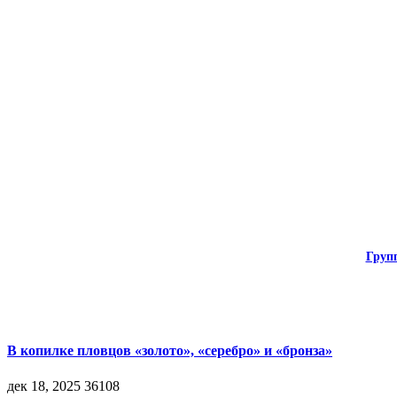
Груп
В копилке пловцов «золото», «серебро» и «бронза»
дек 18, 2025
36108