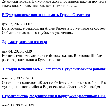
29 ноября пловцы Бутурлиновской спортивной школы поучаств
таких видах плавания, как вольным стилем,…
В Бутурлиновке почтили память Героев Отечества
дек 12, 2025
36607
Во вторник, 9 декабря, на Аллее Героев в Бутурлиновке состо
Событие стало данью глубокого уважения…
Дар материнского взгляда
дек 04, 2025
37339
Воспитатель детского сада и фотохудожник Виктория Шибаева р
рассказа, жительница Бутурлиновки…
Сегодня исполнилось 20 лет гербу Бутурлиновского района
нояб 21, 2025
39016
Сегодня исполнилось 20 лет гербу Бутурлиновского района!Г
муниципального района Воронежской области от 21 ноября…
Строительство, модернизация и поддержка участников СВ
нояб 17, 2025
39197