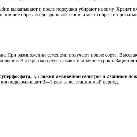
убни выкапывают и после подсушки убирают на зиму. Хранят их
гнившие обрезают до здоровой ткани, а места обрезки присыпа
ми. При размножении семенами получают новые сорта. Высевают
ольшие. В открытый грунт сажают в обычные сроки. Зацветают т
уперфосфата, 1,5 ложки аммиачной селитры и 2 чайные лож
тения подкармливают 2—3 раза за вегетационный период.