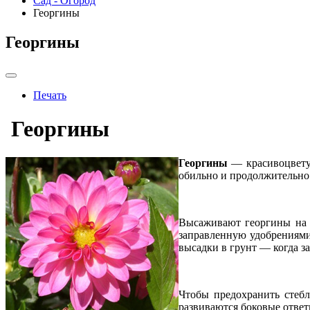
Сад - Огород
Георгины
Георгины
Печать
Георгины
Георгины
— красивоцветущ
обильно и продолжительно 
Высаживают георгины на 
заправленную удобрениями 
высадки в грунт — когда з
Чтобы предохранить стебл
развиваются боковые отве