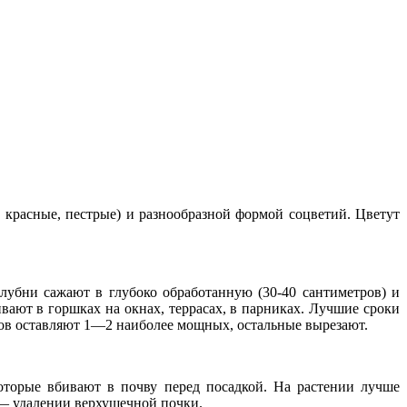
 красные, пестрые) и разнообразной формой соцветий. Цветут
убни сажают в глубоко обработанную (30-40 сантиметров) и
ают в горшках на окнах, террасах, в парниках. Лучшие сроки
гов оставляют 1—2 наиболее мощных, остальные вырезают.
оторые вбивают в почву перед посадкой. На растении лучше
 — удалении верхушечной почки.