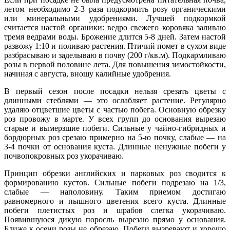
летом необходимо 2-3 раза подкормить розу органическими
или минеральными удобрениями. Лучшей подкормкой
считается настой органики: ведро свежего коровяка заливаю
тремя ведрами воды. Брожение длится 5-8 дней. Затем настой
развожу 1:10 и поливаю растения. Птичий помет в сухом виде
разбрасываю и заделываю в почву (200 г/кв.м). Подкармливаю
розы в первой половине лета. Для повышения зимостойкости,
начиная с августа, вношу калийные удобрения.
В первый сезон после посадки нельзя срезать цветы с
длинными стеблями — это ослабляет растение. Регулярно
удаляю отцветшие цветы с частью побега. Основную обрезку
роз провожу в марте. У всех групп до основания вырезаю
старые и вымерзшие побеги. Сильные у чайно-гибридных и
бордюрных роз срезаю примерно на 5-ю почку, слабые — на
3-4 почки от основания куста. Длинные ненужные побеги у
почвопокровных роз укорачиваю.
Принцип обрезки английских и парковых роз сводится к
формированию кустов. Сильные побеги подрезаю на 1/3,
слабые — наполовину. Таким приемом достигаю
равномерного и пышного цветения всего куста. Длинные
побеги плетистых роз и шрабов слегка укорачиваю.
Появившуюся дикую поросль вырезаю прямо у основания.
Ближе к осени розы не обрезаю. Побеги вызревают и хорошо