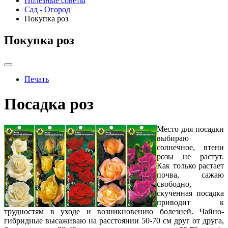
Полезные советы
Сад - Огород
Покупка роз
Покупка роз
Печать
Посадка роз
Место для посадки
выбираю
солнечное, втени
розы не растут.
Как только растает
почва, сажаю
свободно,
скученная посадка
приводит к
трудностям в уходе и возникновению болезней. Чайно-
гибридные высаживаю на расстоянии 50-70 см друг от друга,