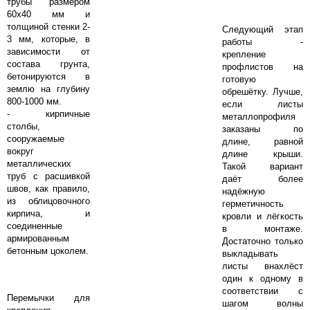
трубы размером
60х40 мм и
толщиной стенки 2-
Следующий этап
3 мм, которые, в
работы -
зависимости от
крепление
состава грунта,
профлистов на
бетонируются в
готовую
землю на глубину
обрешётку. Лучше,
800-1000 мм.
если листы
- кирпичные
металлопрофиля
столбы,
заказаны по
сооружаемые
длине, равной
вокруг
длине крыши.
металлических
Такой вариант
труб с расшивкой
даёт более
швов, как правило,
надёжную
из облицовочного
герметичность
кирпича, и
кровли и лёгкость
соединенные
в монтаже.
армированным
Достаточно только
бетонным цоколем.
выкладывать
листы внахлёст
один к одному в
соответствии с
Перемычки для
шагом волны