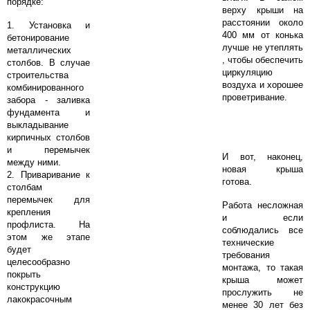
порядке:
верху крыши на
расстоянии около
1. Установка и
400 мм от конька
бетонирование
лучше не утеплять
металлических
, чтобы обеспечить
столбов. В случае
циркуляцию
строительства
воздуха и хорошее
комбинированного
проветривание.
забора - заливка
фундамента и
выкладывание
кирпичных столбов
и перемычек
И вот, наконец,
между ними.
новая крыша
2. Приваривание к
готова.
столбам
перемычек для
Работа несложная
крепления
и если
профлиста. На
соблюдались все
этом же этапе
технические
будет
требования
целесообразно
монтажа, то такая
покрыть
крыша может
конструкцию
прослужить не
лакокрасочным
менее 30 лет без