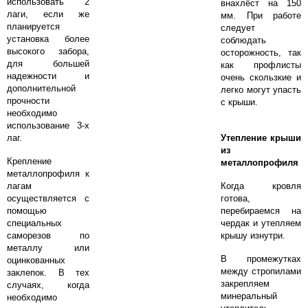
использовать 2
внахлёст на 150
лаги, если же
мм. При работе
планируется
следует
установка более
соблюдать
высокого забора,
осторожность, так
для большей
как профлисты
надежности и
очень скользкие и
дополнительной
легко могут упасть
прочности
с крыши.
необходимо
использование 3-х
лаг.
Утепление крыши
из
Крепление
металлопрофиля
металлопрофиля к
лагам
Когда кровля
осуществляется с
готова,
помощью
перебираемся на
специальных
чердак и утепляем
саморезов по
крышу изнутри.
металлу или
В промежутках
оцинкованных
между стропилами
заклепок. В тех
закрепляем
случаях, когда
минеральный
необходимо