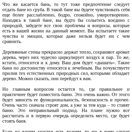
Что же касается бань, то тут тоже предпочтение следует
отдать бане из сруба. В такой бане вы будете чувствовать себя
еще более расслабленно, бодро, спокойно, умиротворенно.
Находясь в такой бане, вы будто бы сольетесь воедино с
природой, забудете все свои проблемы и вопросы, которые
есть в вашей жизни на данный момент. Вы испытаете такие
чувства и эмоции, которые даже нельзя будет ни с чем
сравнить.
Деревянные стены прекрасно держат тепло, сохраняют аромат
дерева, через них чудесно циркулирует воздух и пар. То же,
кстати, относится и к дому. Ваш дом будет «дышать». Такие
бани по достоинству относятся к лечебным. Вы почувствуете
прилив тех естественных природных сил, которыми обладает
дерево. Можно сказать, они перейдут к вам.
Но главным вопросом остается то, где правильнее и
практичнее будет поместить баню. Это очень важно. От этого
будет зависеть ее функциональность, безопасность и прочее.
Очень часто сначала строят дом, а уже за тем куда – то ставят
баню. Это неправильный подход. На плане нужно все
рассчитать и в первую очередь определить место, где будет
стоять баня.
Если на вашем участке есть водоем, то ни в коем случае