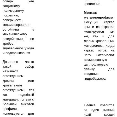
поверх нее
крепление.
защитному
полимерному
Монтаж
покрытию,
металлопрофиля
поверхность
Несущий каркас
металлопрофиля
крыши из стропил
устойчива к
монтируется так
механическому
же, как и для
воздействию, не
любых кровельных
требует
материалов. Когда
тщательного ухода
каркас готов, на
и подкрашивания.
него натягивают
армированную
Довольно часто
целлофановую
такой забор
плёнку для
называют
создания
ограждением
гидробарьера.
кровли или
кровельным
ограждением, так
как подобный
материал, только с
большей высотой
Плёнка крепится
профиля,
за один нижний
используется для
край крыши