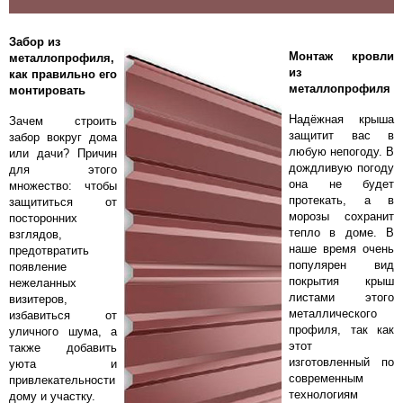
Забор из
Монтаж кровли
металлопрофиля,
из
как правильно его
металлопрофиля
монтировать
Надёжная крыша
Зачем строить
защитит вас в
забор вокруг дома
любую непогоду. В
или дачи? Причин
дождливую погоду
для этого
она не будет
множество: чтобы
протекать, а в
защититься от
морозы сохранит
посторонних
тепло в доме. В
взглядов,
наше время очень
предотвратить
популярен вид
появление
покрытия крыш
нежеланных
листами этого
визитеров,
металлического
избавиться от
профиля, так как
уличного шума, а
этот
также добавить
изготовленный по
уюта и
современным
привлекательности
технологиям
дому и участку.