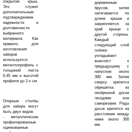
покрытия крыш.
деревянным
Это служит
брусом, затем
дополнительным
натягивается по
подтверждением
длине крыши и
надежности и
закрепляется за
долговечности
край крыши с
выбранного
другой стороны.
материала. Как
Каждый
правило, для
следующий слой
изготовления
плёнки
заборов
укладывают
используется
внахлёст к
металлопрофиль с
предыдущему с
толщиной листа
напуском около
0,45 мм и высотой
300 мм. Затем
профиля до 2-х см.
сверху крепится
обрешётка из
необрезной доски
гвоздями или
Опорные столбы
саморезами. Ряды
для забора могут
досок крепятся на
быть двух видов:
расстоянии между
- металлические
ними около 300
профилированные
мм.
оцинкованные