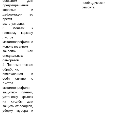
составом для
необходимости
предотвращения
ремонта.
коррозии и
деформации во
время
эксплуатации.
3. Монтаж к
готовому каркасу
листов
металлопрофиля с
использованием
заклепок или
специальных
саморезов.
4. Послемонтажная
обработка,
включающая в
себя снятие с
листов
металлопрофиля
защитной пленки,
установку крышек
на столбы для
защиты от осадков,
уборку мусора и