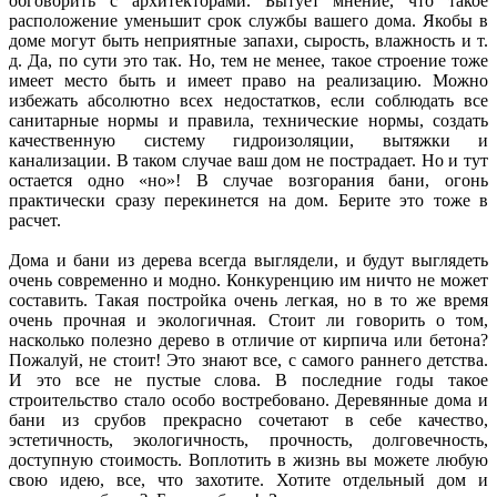
обговорить с архитекторами. Бытует мнение, что такое
расположение уменьшит срок службы вашего дома. Якобы в
доме могут быть неприятные запахи, сырость, влажность и т.
д. Да, по сути это так. Но, тем не менее, такое строение тоже
имеет место быть и имеет право на реализацию. Можно
избежать абсолютно всех недостатков, если соблюдать все
санитарные нормы и правила, технические нормы, создать
качественную систему гидроизоляции, вытяжки и
канализации. В таком случае ваш дом не пострадает. Но и тут
остается одно «но»! В случае возгорания бани, огонь
практически сразу перекинется на дом. Берите это тоже в
расчет.
Дома и бани из дерева всегда выглядели, и будут выглядеть
очень современно и модно. Конкуренцию им ничто не может
составить. Такая постройка очень легкая, но в то же время
очень прочная и экологичная. Стоит ли говорить о том,
насколько полезно дерево в отличие от кирпича или бетона?
Пожалуй, не стоит! Это знают все, с самого раннего детства.
И это все не пустые слова. В последние годы такое
строительство стало особо востребовано. Деревянные дома и
бани из срубов прекрасно сочетают в себе качество,
эстетичность, экологичность, прочность, долговечность,
доступную стоимость. Воплотить в жизнь вы можете любую
свою идею, все, что захотите. Хотите отдельный дом и