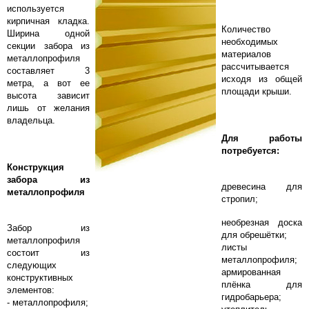
используется
кирпичная кладка.
Количество
Ширина одной
необходимых
секции забора из
материалов
металлопрофиля
рассчитывается
составляет 3
исходя из общей
метра, а вот ее
площади крыши.
высота зависит
лишь от желания
владельца.
Для работы
потребуется:
Конструкция
забора из
древесина для
металлопрофиля
стропил;
необрезная доска
Забор из
для обрешётки;
металлопрофиля
листы
состоит из
металлопрофиля;
следующих
армированная
конструктивных
плёнка для
элементов:
гидробарьера;
- металлопрофиля;