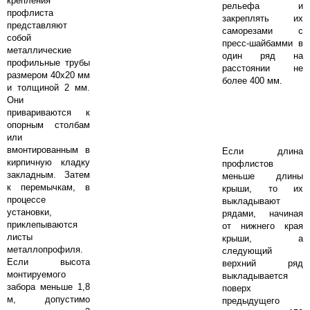
крепления
рельефа и
профлиста
закреплять их
представляют
саморезами с
собой
пресс-шайбамми в
металлические
один ряд на
профильные трубы
расстоянии не
размером 40х20 мм
более 400 мм.
и толщиной 2 мм.
Они
привариваются к
опорным столбам
или
вмонтированным в
Если длина
кирпичную кладку
профлистов
закладным. Затем
меньше длины
к перемычкам, в
крыши, то их
процессе
выкладывают
установки,
рядами, начиная
приклепываются
от нижнего края
листы
крыши, а
металлопрофиля.
следующий
Если высота
верхний ряд
монтируемого
выкладывается
забора меньше 1,8
поверх
м, допустимо
предыдущего