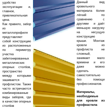
Данный вид
удобство
кровельного
эксплуатации и,
материала более
главное,
лёгкий по
привлекательная
сравнению с
цена.
другими и даёт
Как правило, забор
меньшую нагрузку
из
на несущую
металлопрофиля
конструкцию
представляет
крыши. Монтаж
собой конструкцию
кровли из
из расположенных
профлиста не
по периметру
сложный,
участка
занимает мало
забетонированных
времени и его
металлических
даже можно
опорных столбов,
сделать
пространство
самостоятельно
между которыми
без помощи
зашивается
профессионалов.
профлистом. Также
часто встречаются
Материалы,
комбинированные
необходимые
виды заборов, где
для кровли из
в качестве опорных
профнастила
столбов