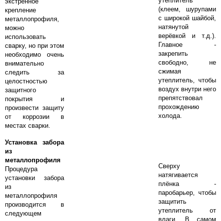
утеплитель
экстренное
(клеем, шурупами
крепление
с широкой шайбой,
металлопрофиля,
натянутой
можно
верёвкой и т.д.).
использовать
Главное -
сварку, но при этом
закрепить
необходимо очень
свободно, не
внимательно
сжимая
следить за
утеплитель, чтобы
целостностью
воздух внутри него
защитного
препятствовал
покрытия и
прохождению
произвести защиту
холода.
от коррозии в
местах сварки.
Установка забора
из
металлопрофиля
Сверху
Процедура
натягивается
установки забора
плёнка -
из
паробарьер, чтобы
металлопрофиля
защитить
производится в
утеплитель от
следующем
влаги. В самом