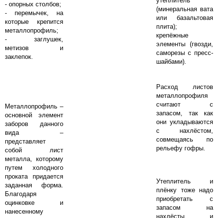
утеплитель
- опорных столбов;
(минеральная вата
- перемычек, на
или базальтовая
которые крепится
плита);
металлопрофиль;
крепёжные
- заглушек,
элементы (гвозди,
метизов и
саморезы с пресс-
заклепок.
шайбами).
Расход листов
металлопрофиля
считают с
Металлопрофиль –
запасом, так как
основной элемент
они укладываются
заборов данного
с нахлёстом,
вида –
совмещаясь по
представляет
рельефу гофры.
собой лист
металла, которому
путем холодного
проката придается
Утеплитель и
заданная форма.
плёнку тоже надо
Благодаря
приобретать с
оцинковке и
запасом на
нанесенному
нахлёсты и