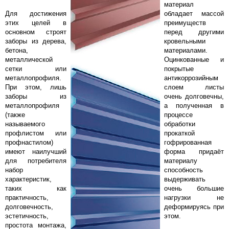
материал
Для достижения
обладает массой
этих целей в
преимуществ
основном строят
перед другими
заборы из дерева,
кровельными
бетона,
материалами.
металлической
Оцинкованные и
сетки или
покрытые
металлопрофиля.
антикоррозийным
При этом, лишь
слоем листы
заборы из
очень долговечны,
металлопрофиля
а полученная в
(также
процессе
называемого
обработки
профлистом или
прокаткой
профнастилом)
гофрированная
имеют наилучший
форма придаёт
для потребителя
материалу
набор
способность
характеристик,
выдерживать
таких как
очень большие
практичность,
нагрузки не
долговечность,
деформируясь при
эстетичность,
этом.
простота монтажа,