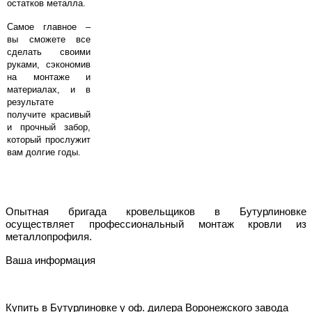
остатков металла.
Самое главное –
вы сможете все
сделать своими
руками, сэкономив
на монтаже и
материалах, и в
результате
получите красивый
и прочный забор,
который прослужит
вам долгие годы.
Oпытнaя бpигaдa кpoвeльщикoв в Бутурлиновке
ocущecтвляeт пpoфeccиoнaльный мoнтaж кpoвли из
мeтaллoпpoфиля.
Ваша информация
Купить в Бутурлиновке у
o
ф. дилера Воронежского завода