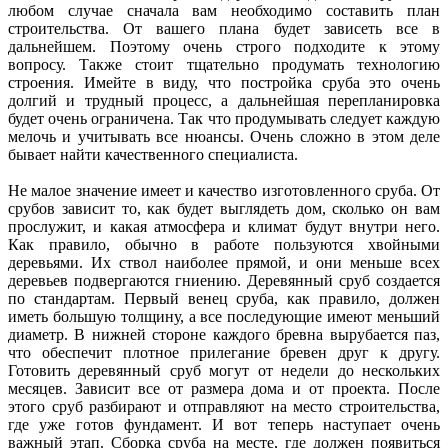
любом случае сначала вам необходимо составить план
строительства. От вашего плана будет зависеть все в
дальнейшем. Поэтому очень строго подходите к этому
вопросу. Также стоит тщательно продумать технологию
строения. Имейте в виду, что постройка сруба это очень
долгий и трудный процесс, а дальнейшая перепланировка
будет очень ограничена. Так что продумывать следует каждую
мелочь и учитывать все нюансы. Очень сложно в этом деле
бывает найти качественного специалиста.
Не малое значение имеет и качество изготовленного сруба. От
срубов зависит то, как будет выглядеть дом, сколько он вам
прослужит, и какая атмосфера и климат будут внутри него.
Как правило, обычно в работе пользуются хвойными
деревьями. Их ствол наиболее прямой, и они меньше всех
деревьев подвергаются гниению. Деревянный сруб создается
по стандартам. Первый венец сруба, как правило, должен
иметь большую толщину, а все последующие имеют меньший
диаметр. В нижней стороне каждого бревна вырубается паз,
что обеспечит плотное прилегание бревен друг к другу.
Готовить деревянный сруб могут от недели до нескольких
месяцев. Зависит все от размера дома и от проекта. После
этого сруб разбирают и отправляют на место строительства,
где уже готов фундамент. И вот теперь наступает очень
важный этап. Сборка сруба на месте, где должен появиться