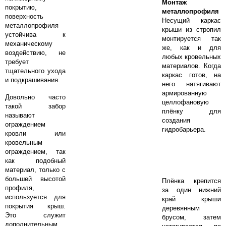
Монтаж
покрытию,
металлопрофиля
поверхность
Несущий каркас
металлопрофиля
крыши из стропил
устойчива к
монтируется так
механическому
же, как и для
воздействию, не
любых кровельных
требует
материалов. Когда
тщательного ухода
каркас готов, на
и подкрашивания.
него натягивают
армированную
Довольно часто
целлофановую
такой забор
плёнку для
называют
создания
ограждением
гидробарьера.
кровли или
кровельным
ограждением, так
как подобный
материал, только с
большей высотой
Плёнка крепится
профиля,
за один нижний
используется для
край крыши
покрытия крыш.
деревянным
Это служит
брусом, затем
дополнительным