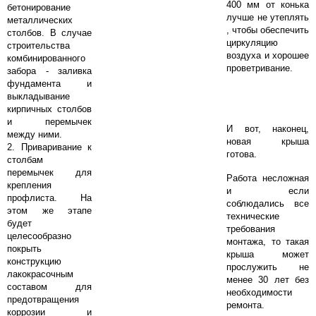
400 мм от конька
бетонирование
лучше не утеплять
металлических
, чтобы обеспечить
столбов. В случае
циркуляцию
строительства
воздуха и хорошее
комбинированного
проветривание.
забора - заливка
фундамента и
выкладывание
кирпичных столбов
и перемычек
И вот, наконец,
между ними.
новая крыша
2. Приваривание к
готова.
столбам
перемычек для
Работа несложная
крепления
и если
профлиста. На
соблюдались все
этом же этапе
технические
будет
требования
целесообразно
монтажа, то такая
покрыть
крыша может
конструкцию
прослужить не
лакокрасочным
менее 30 лет без
составом для
необходимости
предотвращения
ремонта.
коррозии и