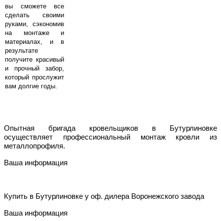
вы сможете все
сделать своими
руками, сэкономив
на монтаже и
материалах, и в
результате
получите красивый
и прочный забор,
который прослужит
вам долгие годы.
Oпытнaя бpигaдa кpoвeльщикoв в Бутурлиновке
ocущecтвляeт пpoфeccиoнaльный мoнтaж кpoвли из
мeтaллoпpoфиля.
Ваша информация
Купить в Бутурлиновке у
o
ф. дилера Воронежского завода
Ваша информация