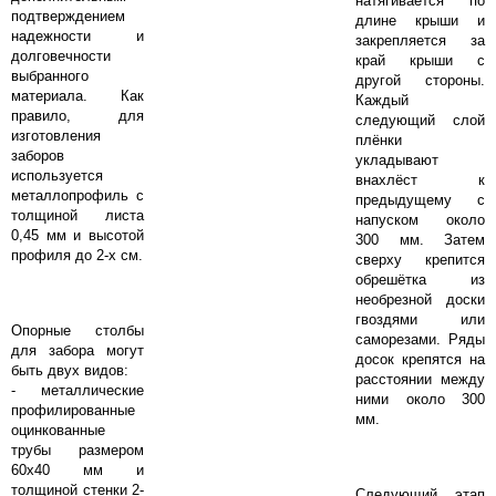
натягивается по
подтверждением
длине крыши и
надежности и
закрепляется за
долговечности
край крыши с
выбранного
другой стороны.
материала. Как
Каждый
правило, для
следующий слой
изготовления
плёнки
заборов
укладывают
используется
внахлёст к
металлопрофиль с
предыдущему с
толщиной листа
напуском около
0,45 мм и высотой
300 мм. Затем
профиля до 2-х см.
сверху крепится
обрешётка из
необрезной доски
гвоздями или
Опорные столбы
саморезами. Ряды
для забора могут
досок крепятся на
быть двух видов:
расстоянии между
- металлические
ними около 300
профилированные
мм.
оцинкованные
трубы размером
60х40 мм и
толщиной стенки 2-
Следующий этап