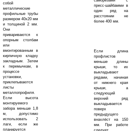
саморезами с
собой
пресс-шайбамми в
металлические
один ряд на
профильные трубы
расстоянии не
размером 40х20 мм
более 400 мм.
и толщиной 2 мм.
Они
привариваются к
опорным столбам
или
вмонтированным в
Если длина
кирпичную кладку
профлистов
закладным. Затем
меньше длины
к перемычкам, в
крыши, то их
процессе
выкладывают
установки,
рядами, начиная
приклепываются
от нижнего края
листы
крыши, а
металлопрофиля.
следующий
Если высота
верхний ряд
монтируемого
выкладывается
забора меньше 1,8
поверх
м, допустимо
предыдущего
использовать 2
внахлёст на 150
лаги, если же
мм. При работе
планируется
следует