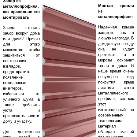
Забор из
Монтаж кровли
металлопрофиля,
из
как правильно его
металлопрофиля
монтировать
Надёжная крыша
Зачем строить
защитит вас в
забор вокруг дома
любую непогоду. В
или дачи? Причин
дождливую погоду
для этого
она не будет
множество: чтобы
протекать, а в
защититься от
морозы сохранит
посторонних
тепло в доме. В
взглядов,
наше время очень
предотвратить
популярен вид
появление
покрытия крыш
нежеланных
листами этого
визитеров,
металлического
избавиться от
профиля, так как
уличного шума, а
этот
также добавить
изготовленный по
уюта и
современным
привлекательности
технологиям
дому и участку.
материал
Для достижения
обладает массой