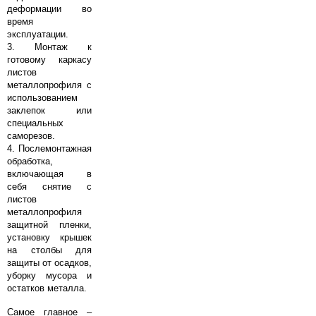
деформации во
время
эксплуатации.
3. Монтаж к
готовому каркасу
листов
металлопрофиля с
использованием
заклепок или
специальных
саморезов.
4. Послемонтажная
обработка,
включающая в
себя снятие с
листов
металлопрофиля
защитной пленки,
установку крышек
на столбы для
защиты от осадков,
уборку мусора и
остатков металла.
Самое главное –