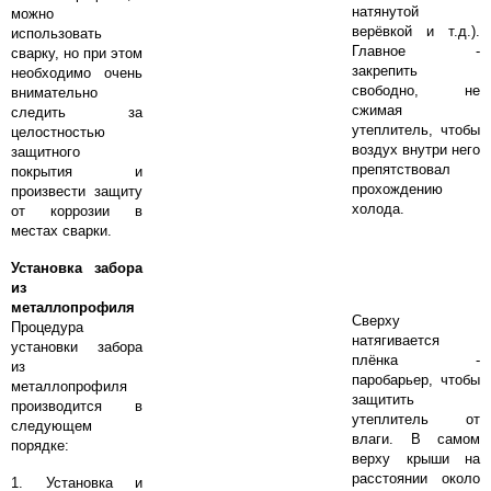
натянутой
можно
верёвкой и т.д.).
использовать
Главное -
сварку, но при этом
закрепить
необходимо очень
свободно, не
внимательно
сжимая
следить за
утеплитель, чтобы
целостностью
воздух внутри него
защитного
препятствовал
покрытия и
прохождению
произвести защиту
холода.
от коррозии в
местах сварки.
Установка забора
из
металлопрофиля
Сверху
Процедура
натягивается
установки забора
плёнка -
из
паробарьер, чтобы
металлопрофиля
защитить
производится в
утеплитель от
следующем
влаги. В самом
порядке:
верху крыши на
расстоянии около
1. Установка и