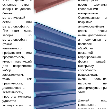
этих целей в
преимуществ
основном строят
перед другими
заборы из дерева,
кровельными
бетона,
материалами.
металлической
Оцинкованные и
сетки или
покрытые
металлопрофиля.
антикоррозийным
При этом, лишь
слоем листы
заборы из
очень долговечны,
металлопрофиля
а полученная в
(также
процессе
называемого
обработки
профлистом или
прокаткой
профнастилом)
гофрированная
имеют наилучший
форма придаёт
для потребителя
материалу
набор
способность
характеристик,
выдерживать
таких как
очень большие
практичность,
нагрузки не
долговечность,
деформируясь при
эстетичность,
этом.
простота монтажа,
Данный вид
удобство
кровельного
эксплуатации и,