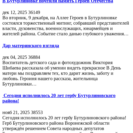
В Бутурлиновке почтили память Героев Отечества
дек 12, 2025
36149
Во вторник, 9 декабря, на Аллее Героев в Бутурлиновке
состоялся торжественный митинг, собравший представителей
власти, духовенства, военнослужащих, юнармейцев и
жителей района. Событие стало данью глубокого уважения…
Дар материнского взгляда
дек 04, 2025
36884
Воспитатель детского сада и фотохудожник Виктория
Шибаева рассказала об умении видеть прекрасное В День
матери мы поздравляем тех, кто дарит жизнь, заботу и
любовь. Героиня нашего рассказа, жительница
Бутурлиновки…
Сегодня исполнилось 20 лет гербу Бутурлиновского
района!
нояб 21, 2025
38553
Сегодня исполнилось 20 лет гербу Бутурлиновского района!
Герб Бутурлиновского района Воронежской области
утверждён решением Совета народных депутатов