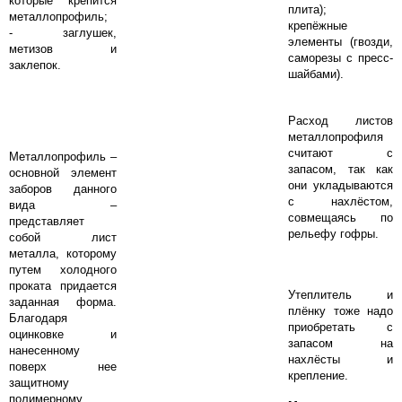
которые крепится
плита);
металлопрофиль;
крепёжные
- заглушек,
элементы (гвозди,
метизов и
саморезы с пресс-
заклепок.
шайбами).
Расход листов
металлопрофиля
считают с
Металлопрофиль –
запасом, так как
основной элемент
они укладываются
заборов данного
с нахлёстом,
вида –
совмещаясь по
представляет
рельефу гофры.
собой лист
металла, которому
путем холодного
проката придается
Утеплитель и
заданная форма.
плёнку тоже надо
Благодаря
приобретать с
оцинковке и
запасом на
нанесенному
нахлёсты и
поверх нее
крепление.
защитному
полимерному