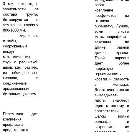
3 мм, которые, в
работы -
зависимости от
крепление
состава грунта,
профлистов на
бетонируются в
готовую
землю на глубину
обрешётку. Лучше,
800-1000 мм.
если листы
- кирпичные
металлопрофиля
столбы,
заказаны по
сооружаемые
длине, равной
вокруг
длине крыши.
металлических
Такой вариант
труб с расшивкой
даёт более
швов, как правило,
надёжную
из облицовочного
герметичность
кирпича, и
кровли и лёгкость
соединенные
в монтаже.
армированным
Достаточно только
бетонным цоколем.
выкладывать
листы внахлёст
один к одному в
соответствии с
Перемычки для
шагом волны
крепления
рельефа и
профлиста
закреплять их
представляют