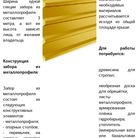
Ширина одной
необходимых
секции забора из
материалов
металлопрофиля
рассчитывается
составляет 3
исходя из общей
метра, а вот ее
площади крыши.
высота зависит
лишь от желания
владельца.
Для работы
потребуется:
Конструкция
забора из
древесина для
металлопрофиля
стропил;
необрезная доска
Забор из
для обрешётки;
металлопрофиля
листы
состоит из
металлопрофиля;
следующих
армированная
конструктивных
плёнка для
элементов:
гидробарьера;
- металлопрофиля;
утеплитель
- опорных столбов;
(минеральная вата
- перемычек, на
или базальтовая