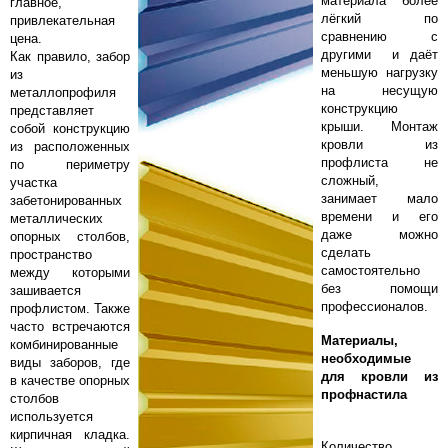
материала более
главное,
лёгкий по
привлекательная
сравнению с
цена.
другими и даёт
Как правило, забор
меньшую нагрузку
из
на несущую
металлопрофиля
конструкцию
представляет
крыши. Монтаж
собой конструкцию
кровли из
из расположенных
профлиста не
по периметру
сложный,
участка
занимает мало
забетонированных
времени и его
металлических
даже можно
опорных столбов,
сделать
пространство
самостоятельно
между которыми
без помощи
зашивается
профессионалов.
профлистом. Также
часто встречаются
Материалы,
комбинированные
необходимые
виды заборов, где
для кровли из
в качестве опорных
профнастила
столбов
используется
кирпичная кладка.
Количество