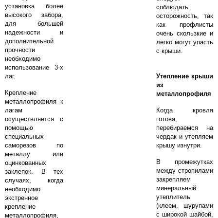
установка более
соблюдать
высокого забора,
осторожность, так
для большей
как профлисты
надежности и
очень скользкие и
дополнительной
легко могут упасть
прочности
с крыши.
необходимо
использование 3-х
лаг.
Утепление крыши
из
Крепление
металлопрофиля
металлопрофиля к
лагам
Когда кровля
осуществляется с
готова,
помощью
перебираемся на
специальных
чердак и утепляем
саморезов по
крышу изнутри.
металлу или
В промежутках
оцинкованных
между стропилами
заклепок. В тех
закрепляем
случаях, когда
минеральный
необходимо
утеплитель
экстренное
(клеем, шурупами
крепление
с широкой шайбой,
металлопрофиля,