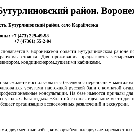
 Бутурлиновский район. Вороне
ть, Бутурлиновский район, село Карайчевка
ны: +7 (473) 229-49-98
61) 55-2-04
сполагается в Воронежской области Бутурлиновском районе пос
раняемая стоянка. Для проживания предлагаются четырехм
левизором, кондиционером,душевими кабинками.
ы вы сможете воспользоваться беседкой с переносным мангало
ьзоваться услугами настоящей русской бани с комнатой отдыха
профессиональные консультации. На базе имеются причалы для 
 угодьях. База отдыха «Золотой сазан» - идеальное место для
ы обещает организацию всевозможных развлечений и экскурсии.
ми, двухместные избы, комфортабельные двух-четырехместных 