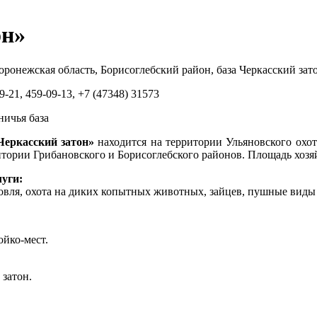
он»
оронежская область, Борисоглебский район, база Черкасский зат
-21, 459-09-13, +7 (47348) 31573
ичья база
Черкасский затон»
находится на территории Ульяновского охо
итории Грибановского и Борисоглебского районов. Площадь хозяйс
луги:
овля, охота на диких копытных животных, зайцев, пушные виды 
ойко-мест.
 затон.