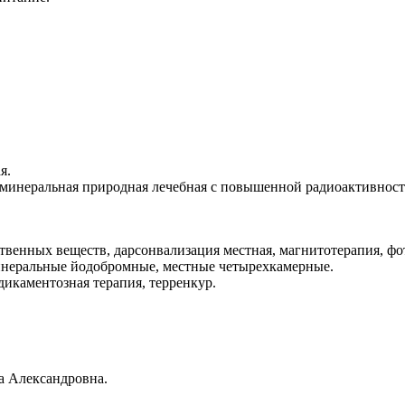
я.
 минеральная природная лечебная с повышенной радиоактивност
ственных веществ, дарсонвализация местная, магнитотерапия, ф
инеральные йодобромные, местные четырехкамерные.
дикаментозная терапия, терренкур.
а Александровна.