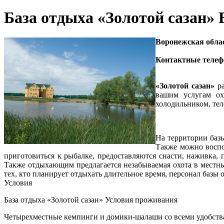
База отдыха «Золотой сазан»
Воронежская облас
Контактные телефо
+7 (473
«Золотой сазан»
ра
вашим услугам ох
холодильником, те
На территории баз
Также можно воспол
приготовиться к рыбалке, предоставляются снасти, наживка, 
Также отдыхающим предлагается незабываемая охота в местных
тех, кто планирует отдыхать длительное время, персонал баз
Условия
База отдыха «Золотой сазан» Условия проживания
Четырехместные кемпинги и домики-шалаши со всеми удобства