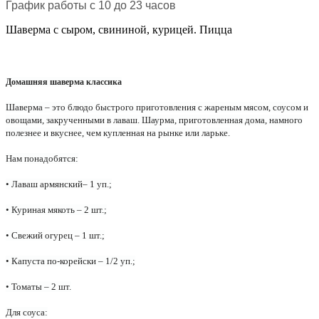
График работы с 10 до 23 часов
Шаверма с сыром, свининой, курицей. Пицца
Домашняя шаверма классика
Шаверма – это блюдо быстрого приготовления с жареным мясом, соусом и
овощами, закрученными в лаваш. Шаурма, приготовленная дома, намного
полезнее и вкуснее, чем купленная на рынке или ларьке.
Нам понадобятся:
• Лаваш армянский– 1 уп.;
• Куриная мякоть – 2 шт.;
• Свежий огурец – 1 шт.;
• Капуста по-корейски – 1/2 уп.;
• Томаты – 2 шт.
Для соуса: