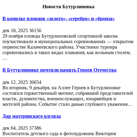
Новости Бутурлиновка
В копилке пловцов «золото», «серебро» и «бронза»
дек 18, 2025
36156
29 ноября пловцы Бутурлиновской спортивной школы
поучаствовали в муниципальных соревнованиях — открытом
первенстве Калачеевского района. Участники турнира
соревновались в таких видах плавания, как вольным стилем,
…
В Бутурлиновке почтили память Героев Отечества
дек 12, 2025
36654
Во вторник, 9 декабря, на Аллее Героев в Бутурлиновке
состоялся торжественный митинг, собравший представителей
власти, духовенства, военнослужащих, юнармейцев и
жителей района. Событие стало данью глубокого уважения…
Дар материнского взгляда
дек 04, 2025
37386
Воспитатель детского сада и фотохудожник Виктория