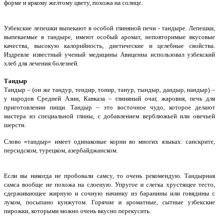
форме и яркому желтому цвету, похожа на солнце.
Узбекские лепешки выпекают в особой глиняной печи - тандыре. Лепешки,
выпекаемые в тандыре, имеют особый аромат, неповторимые вкусовые
качества, высокую калорийность, диетические и целебные свойства.
Издревле известный ученый медицины Авиценна использовал узбекский
хлеб для лечения болезней.
Тандыр
Тандыр – (он же тандур, тендир, тонир, танур, тындыр, дандыр, нандыр) –
у народов Средней Азии, Кавказа – глиняный очаг, жаровня, печь для
приготовлении пищи. Тандыр – это восточное чудо, которое делают
мастера из специальной глины, с добавлением верблюжьей или овечьей
шерсти.
Слово «тандыр» имеет одинаковые корни во многих языках: санскрите,
персидском, турецком, азербайджанском.
Если вы никогда не пробовали самсу, то очень рекомендую. Тандырная
самса вообще не похожа на слоеную. Упругое и слегка хрустящее тесто,
сдерживающее жирную и сочную начинку из баранины или говядины с
луком, посыпано кунжутом. Горячие и ароматные, сытные узбекские
пирожки, которыми можно очень вкусно перекусить.