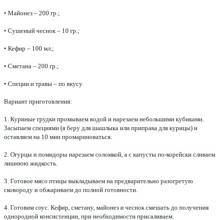
• Майонез – 200 гр.;
• Сушеный чеснок – 10 гр.;
• Кефир – 100 мл.;
• Сметана – 200 гр.;
• Специи и травы – по вкусу.
Вариант приготовления:
1. Куриные грудки промываем водой и нарезаем небольшими кубиками.
Засыпаем специями (я беру для шашлыка или приправа для курицы) и
оставляем на 10 мин промариноваться.
2. Огурцы и помидоры нарезаем соломкой, а с капусты по-корейски сливаем
лишнюю жидкость.
3. Готовое мясо птицы выкладываем на предварительно разогретую
сковороду и обжариваем до полной готовности.
4. Готовим соус. Кефир, сметану, майонез и чеснок смешать до получения
однородной консистенции, при необходимости присаливаем.