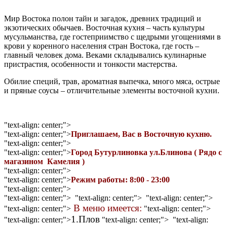
Мир Востока полон тайн и загадок, древних традиций и
экзотических обычаев. Восточная кухня – часть культуры
мусульманства, где гостеприимство с щедрыми угощениями в
крови у коренного населения стран Востока, где гость –
главный человек дома. Веками складывались кулинарные
пристрастия, особенности и тонкости мастерства.
Обилие специй, трав, ароматная выпечка, много мяса, острые
и пряные соусы – отличительные элементы восточной кухни.
"text-align: center;">
"text-align: center;">
Приглашаем, Вас в Восточную кухню.
"text-align: center;">
"text-align: center;">
Город Бутурлиновка ул.Блинова ( Рядо с
магазином Камелия )
"text-align: center;">
"text-align: center;">
Режим работы: 8:00 - 23:00
"text-align: center;">
"text-align: center;"> "text-align: center;"> "text-align: center;">
В меню имеется:
"text-align: center;">
"text-align: center;">
1.Плов
"text-align: center;">
"text-align: center;"> "text-align: