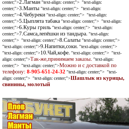
2.Лагман
center;">
"text-align: center;"> "text-align:
3.Манты
center;">
"text-align: center;"> "text-align:
4.Чебуреки
center;">
"text-align: center;"> "text-align:
5.Цыплята табака
center;">
"text-align: center;"> "text-align:
6.Куры гриль
center;">
"text-align: center;"> "text-align:
7.Самса,лепёшки из тандыра.
center;">
"text-align:
8.Салаты
center;"> "text-align: center;">
"text-align: center;">
9.Напитки,соки.
"text-align: center;">
"text-align: center;">
10.Чай,кофе.
"text-align: center;">
"text-align: center;"> "text-
Так-же,принимаем заказы.
align: center;">
"text-align:
Можно и с доставкой по
center;"> "text-align: center;">
телефону:
8-905-651-24-32
"text-align: center;"> "text-
Шашлык из курицы,
align: center;"> "text-align: center;">
свинины, молотый