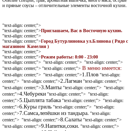
Обилие специй, трав, ароматная выпечка, много мяса, острые
и пряные соусы – отличительные элементы восточной кухни.
"text-align: center;">
"text-align: center;">
Приглашаем, Вас в Восточную кухню.
"text-align: center;">
"text-align: center;">
Город Бутурлиновка ул.Блинова ( Рядо с
магазином Камелия )
"text-align: center;">
"text-align: center;">
Режим работы: 8:00 - 23:00
"text-align: center;"> "text-align: center;"> "text-align: center;">
В меню имеется:
"text-align: center;"> "text-align: center;">
1.Плов
"text-align: center;"> "text-align: center;">
"text-align:
2.Лагман
center;"> "text-align: center;">
"text-align: center;">
3.Манты
"text-align: center;">
"text-align: center;"> "text-align:
4.Чебуреки
center;">
"text-align: center;"> "text-align:
5.Цыплята табака
center;">
"text-align: center;"> "text-align:
6.Куры гриль
center;">
"text-align: center;"> "text-align:
7.Самса,лепёшки из тандыра.
center;">
"text-align:
8.Салаты
center;"> "text-align: center;">
"text-align: center;">
9.Напитки,соки.
"text-align: center;">
"text-align: center;">