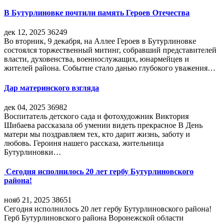
В Бутурлиновке почтили память Героев Отечества
дек 12, 2025
36249
Во вторник, 9 декабря, на Аллее Героев в Бутурлиновке
состоялся торжественный митинг, собравший представителей
власти, духовенства, военнослужащих, юнармейцев и
жителей района. Событие стало данью глубокого уважения…
Дар материнского взгляда
дек 04, 2025
36982
Воспитатель детского сада и фотохудожник Виктория
Шибаева рассказала об умении видеть прекрасное В День
матери мы поздравляем тех, кто дарит жизнь, заботу и
любовь. Героиня нашего рассказа, жительница
Бутурлиновки…
Сегодня исполнилось 20 лет гербу Бутурлиновского
района!
нояб 21, 2025
38651
Сегодня исполнилось 20 лет гербу Бутурлиновского района!
Герб Бутурлиновского района Воронежской области