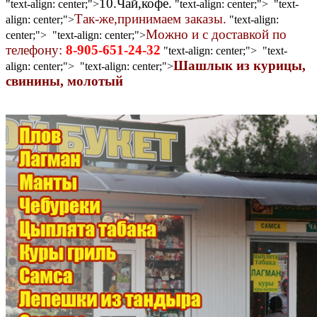
10.Чай,кофе.
"text-align: center;">
"text-align: center;"> "text-
Так-же,принимаем заказы.
align: center;">
"text-align:
Можно и с доставкой по
center;"> "text-align: center;">
телефону:
8-905-651-24-32
"text-align: center;"> "text-
Шашлык из курицы,
align: center;"> "text-align: center;">
свинины, молотый