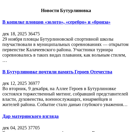
Новости Бутурлиновка
В копилке пловцов «золото», «серебро» и «бронза»
дек 18, 2025
36475
29 ноября пловцы Бутурлиновской спортивной школы
поучаствовали в муниципальных соревнованиях — открытом
первенстве Калачеевского района. Участники турнира
соревновались в таких видах плавания, как вольным стилем,
…
В Бутурлиновке почтили память Героев Отечества
дек 12, 2025
36977
Во вторник, 9 декабря, на Аллее Героев в Бутурлиновке
состоялся торжественный митинг, собравший представителей
власти, духовенства, военнослужащих, юнармейцев и
жителей района. Событие стало данью глубокого уважения…
Дар материнского взгляда
дек 04, 2025
37705