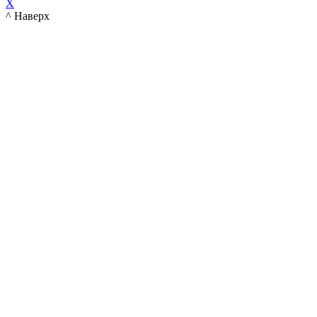
X
^ Наверх