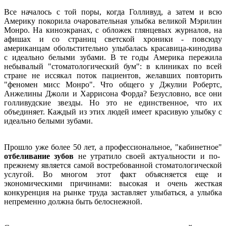
Все началось с той поры, когда Голливуд, а затем и всю
Америку покорила очаровательная улыбка великой Мэрилин
Монро. На киноэкранах, с обложек глянцевых журналов, на
афишах и со страниц светской хроники - повсюду
американцам обольстительно улыбалась красавица-кинодива
с идеально белыми зубами. В те годы Америка пережила
небывалый "стоматологический бум": в клиниках по всей
стране не иссякал поток пациентов, желавших повторить
"феномен мисс Монро". Что общего у Джулии Робертс,
Анжелины Джоли и Харрисона Форда? Безусловно, все они
голливудские звезды. Но это не единственное, что их
объединяет. Каждый из этих людей имеет красивую улыбку с
идеально белыми зубами.
Прошло уже более 50 лет, а профессиональное, "кабинетное"
отбеливание зубов
не утратило своей актуальности и по-
прежнему является самой востребованной стоматологической
услугой. Во многом этот факт объясняется еще и
экономическими причинами: высокая и очень жесткая
конкуренция на рынке труда заставляет улыбаться, а улыбка
непременно должна быть белоснежной.