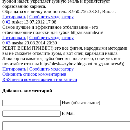
зубной налет, укрепляет зубную эмаль и препятствует
образованию кариеса.
Обращаться в личку или по тел.: 8-950-756-33-81
, Виола.
Цитировать
|
Сообщить модератору
0
#2
ruskat
13.07.2012 17:08
Самое лучшее и эффективное отбеливание - это
отбеливающие полоски для зубов http://usasmile.ru/
Цитировать
|
Сообщить модератору
0
#3
masha
29.08.2014 20:30
РЕБЯТ ВСЕМ ПРИВЕТ!) это все фигня, народными методами
вы не сможете отбелить зубы, я вот спец карандаш нашла
Люксюр называется, зубы блестят после него, советую. вот
почитайте отзывы http://blesk---zybov.blogspot.ru удачи всем!))
Цитировать
|
Сообщить модератору
Обновить список комментариев
RSS лента комментариев этой записи
Добавить комментарий
Имя (обязательное)
E-Mail