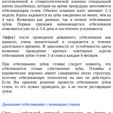
изготовленной в стоматологической клинике специальной
каппы (назубника), которая на время процедуры заполняются
отбеливающим гелем. Обычно ношение капп занимает 2–3
недели. Каппа надевается на зубы ежедневно не менее, чем на
4 часа. Возможно как дневное, так и ночное отбеливание
зубов. Первые признаки начинающегося отбеливания
появляются уже на 4–5-й день и постепенно усиливаются.
Эффект после проведения домашнего отбеливания как
правило, очень значительный и сохраняется в течение
длительного времени. В зависимости от устойчивости цвета
возможно проведение кратких повторных курсов
отбеливания зубов гелем: 3–4 сеанса каждые 6 месяцев.
При отбеливании зубов гелями следует помнить, что
отбеливаются только собственные зубы. Пломбы и
керамические коронки имеют совершенно иную структуру,
поэтому отбеливающие технологии на них не действуют.
Если Вы приняли решение провести отбеливание зубов
гелем, то его нужно проводить до, а не после реставрации
зубов.
Домашнее отбеливание с помощью стиков
Стик — небольшой изящный аппликатор, по форме и