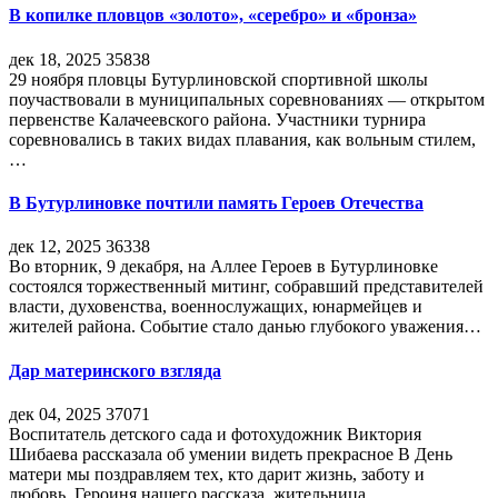
В копилке пловцов «золото», «серебро» и «бронза»
дек 18, 2025
35838
29 ноября пловцы Бутурлиновской спортивной школы
поучаствовали в муниципальных соревнованиях — открытом
первенстве Калачеевского района. Участники турнира
соревновались в таких видах плавания, как вольным стилем,
…
В Бутурлиновке почтили память Героев Отечества
дек 12, 2025
36338
Во вторник, 9 декабря, на Аллее Героев в Бутурлиновке
состоялся торжественный митинг, собравший представителей
власти, духовенства, военнослужащих, юнармейцев и
жителей района. Событие стало данью глубокого уважения…
Дар материнского взгляда
дек 04, 2025
37071
Воспитатель детского сада и фотохудожник Виктория
Шибаева рассказала об умении видеть прекрасное В День
матери мы поздравляем тех, кто дарит жизнь, заботу и
любовь. Героиня нашего рассказа, жительница