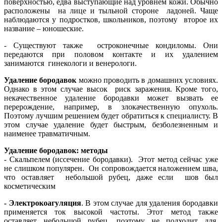
поверхностью, едва выступающие над уровнем кожи. Обычно
расположены на лице и тыльной стороне ладоней. Чаще
наблюдаются у подростков, школьников, поэтому второе их
название – юношеские.
- Существуют также остроконечные кондиломы. Они
передаются при половом контакте и их удалением
занимаются гинекологи и венерологи.
Удаление бородавок
можно проводить в домашних условиях.
Однако в этом случае высок риск заражения. Кроме того,
некачественное удаление бородавки может вызвать ее
перерождение, например, в злокачественную опухоль.
Поэтому лучшим решением будет обратиться к специалисту. В
этом случае удаление будет быстрым, безболезненным и
наименее травматичным.
Удаление бородавок: методы
- Скальпелем (иссечение бородавки). Этот метод сейчас уже
не слишком популярен. Он сопровождается наложением шва,
что оставляет небольшой рубец, даже если шов был
косметическим
- Электрокоагуляция
. В этом случае для удаления бородавки
применяется ток высокой частоты. Этот метод также
оставляет небольшой рубец, поэтому не подходит для