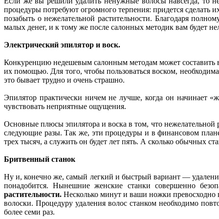
Если же вы решили удалить ненужные волосы навсегда, то не
процедуры потребуют огромного терпения: придется сделать их 
позабыть о нежелательной растительности. Благодаря полном
малых денег, и к тому же после салонных методик вам будет нел
Электрический эпилятор и воск.
Конкуренцию недешевым салонным методам может составить вос
их помощью. Для того, чтобы пользоваться воском, необходим
это бывает трудно и очень страшно.
Эпилятор практически ничем не лучше, когда он начинает «жу
чувствовать неприятные ощущения.
Основные плюсы эпилятора и воска в том, что нежелательной р
следующие разы. Так же, эти процедуры и в финансовом плане
трех тысяч, а служить он будет лет пять. А сколько обычных ст
Бритвенный станок
Ну и, конечно же, самый легкий и быстрый вариант — удалени
понадобится. Нынешние женские станки совершенно безоп
растительности.
Несколько минут и ваши ножки превосходно гл
волоски. Процедуру удаления волос станком необходимо повто
более семи раз.