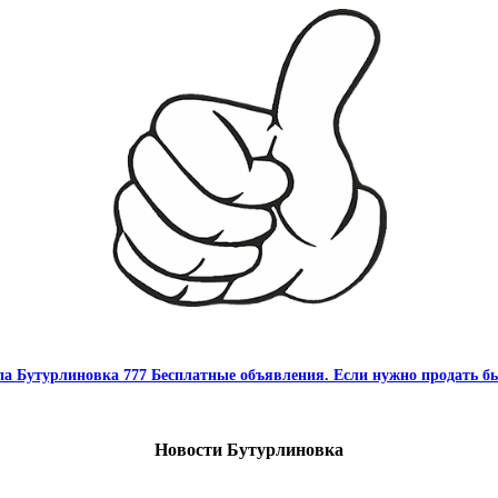
па Бутурлиновка 777 Бесплатные объявления. Если нужно продать бы
Новости Бутурлиновка