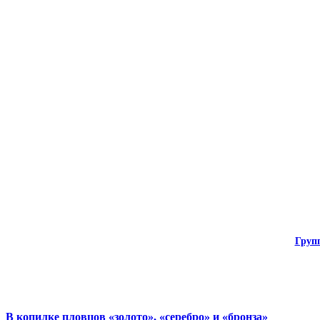
Груп
В копилке пловцов «золото», «серебро» и «бронза»