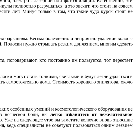
ной, электро - лазерной или фотоэпиляции. Естественно, эти
кулы полностью разрушаться, а это значит, что стоит на совсем
яти лет! Минус только в том, что такие чудо курсы стоят не
ем барышням. Весьма болезненно и неприятно удаление волос с
ий. Полоски нужно отрывать резким движением, многим сделать
я, поговаривают, кто постоянно им пользуется, тот перестает
оски могут стать тонкими, светлыми и будут легче удаляться в
ть самостоятельно дома. Стоимость хорошего эпилятора, около
каких особенных умений и косметологического оборудования не
ез всяческой боли, вы
легко избавитесь от нежелательной
о. Уже на следующее утро вы заметите колючие вновь отросшие
ия, ведь специалисты не советуют пользоваться одним лезвием