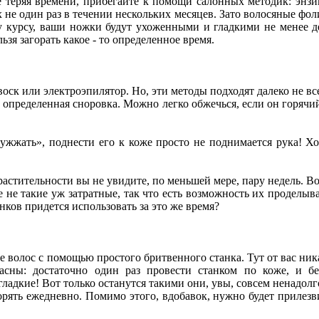
 теряя времени, прибегайте к помощи салонных методик: энзим
не один раз в течении нескольких месяцев. Зато волосяные фоли
у курсу, ваши ножки будут ухоженными и гладкими не менее дес
ьзя загорать какое - то определенное время.
к или электроэпилятор. Но, эти методы подходят далеко не вс
а определенная сноровка. Можно легко обжечься, если он горяч
жжать», поднести его к коже просто не поднимается рука! Хот
астительности вы не увидите, по меньшей мере, пару недель. Вол
 не такие уж затратные, так что есть возможность их проделыва
анков придется использовать за это же время?
е волос с помощью простого бритвенного станка. Тут от вас ни
асны: достаточно один раз провести станком по коже, и б
адкие! Вот только останутся такими они, увы, совсем ненадолг
рять ежедневно. Помимо этого, вдобавок, нужно будет прилезв