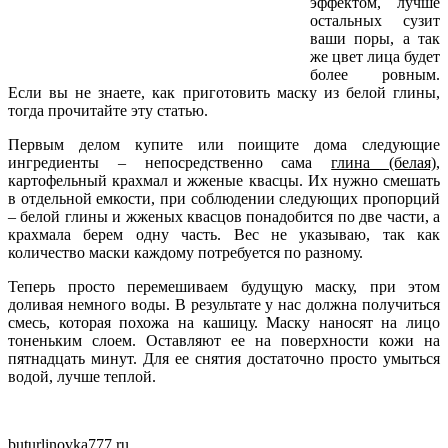
эффектом, лучше
остальных сузит
ваши поры, а так
же цвет лица будет
более ровным.
Если вы не знаете, как приготовить маску из белой глины,
тогда прочитайте эту статью.
Первым делом купите или поищите дома следующие
ингредиенты – непосредственно сама
глина (белая),
картофельный крахмал и жженые квасцы. Их нужно смешать
в отдельной емкости, при соблюдении следующих пропорций
– белой глины и жженых квасцов понадобится по две части, а
крахмала берем одну часть. Вес не указываю, так как
количество маски каждому потребуется по разному.
Теперь просто перемешиваем будущую маску, при этом
доливая немного воды. В результате у нас должна получиться
смесь, которая похожа на кашицу. Маску наносят на лицо
тоненьким слоем. Оставляют ее на поверхности кожи на
пятнадцать минут. Для ее снятия достаточно просто умыться
водой, лучше теплой.
buturlinovka777.ru