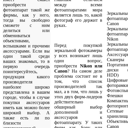
приобрести
между всеми
фотоаппарат такой же
фотоаппаратами мира
Зеркальны
фирмы, как у него,
является лишь то, какой
фотоаппар
тогда вы свободно
фотограф его держит в
Canon
сможете с ним
руках.
Зеркальны
делиться или
фотоаппар
обмениваться
Nikon
объективами,
Зеркальны
Перед покупкой
вспышками и прочими
фотоаппар
зеркальной фотокамеры
аксессуарами. Если вы
Аксессуар
у всех возникает лишь
один такой среди
Сканеры
один вопрос,
ваших знакомых, то в
Портатив
приобрести
Nikon или
первую очередь
диски (
Canon
? На самом деле
поинтересуйтесь,
HDD)
проблема состоит не в
продукция какого
Цифровые
том, что список
производителя
фоторамк
производителей так
наиболее широко
Фотовспы
мал, а в том, что лишь у
представлена в вашем
Флешки
этих двух фирм-лидеров
городе, чтобы в случае
Компактн
действительно
покупки аксессуаров
фотоприн
обширный выбор
иметь как можно более
Сетевые
дополнений и
широкий выбор. А
хранилищ
аксессуаров к
также есть ли по
Объект
фотоаппарату. У таких
близости
Canon
фирм как Sony или