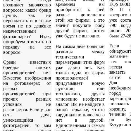
временем вы
EOS 600D 
возникает множество
приобретете к ней
IS II
ст
вопросов: какой бренд
разные дополнения
которого н
лучше, как не
этой же фирмы, а это
уже соста
переплатить и в то же
значит покупать body
790 когд
время не по дешёвке
другой фирмы, потом
июне 20
некачественный
уже будет не выгодно.
была 27-2
фотоаппарат? Итак,
попробуем ответить по
Если 
На самом деле большой
порядку на все
обнару
разницы между
вопросы.
магазине
техническими
вам то
Среди известных
параметрами этих фирм
всегда
брендов плохих
уже давно нет. Как
заказать
производителей нет.
только одна из фирм-
сайте ко
Качество изображения
производителей
Для 
на фотокамерах от
придумывает новую
необходим
разных
функцию или
город
производителей при
технологию, другая
зарегистри
прочих равных
мгновенно изобретает
полож
условиях не
аналог. Вы не найдете в
корзин
различается. Если у вас
одной зеркалке, что-то
течении 
есть друг,
кардинально новое чего
он бу
увлекающийся
нет в другой.
Бутурлино
фотографией, то вам
Единственным и самым
имеет смысл
главным отличием