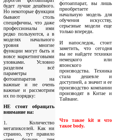
дорогой фотоаппарат
фотоаппарат, вы лишь
будет лучше дешёвого.
приобретаете
Но некоторые функции
начальную модель для
бывают столь
обучения искусству,
специфичны, что даже
серьезные модели еще
профессионалы ими
только впереди.
редко пользуются, а в
моделях начального
И напоследок, стоит
уровня многие
заметить, что сегодня
функции могут быть и
вы не найдете техники
вовсе маркетинговыми
немецкого или
уловками. Условно
японского
разделим всё
производства. Техника
параметры
стала дешевле и
фотоаппаратов на
доступней, а значит и ее
важные и не очень
производство компании
важные и рассмотрим
производят в Китае и
их по порядку:
Тайване.
НЕ стоит обращать
внимание на:
Что такое kit и что
1. Количество
такое body.
мегапикселей. Как ни
странно, тут правило
«чем больше, тем