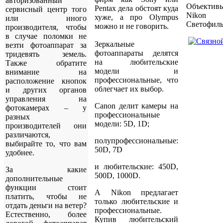
авторизованный
Объект
Pentax дела обстоят куда
сервисный центр того
Nikon
хуже, а про Olympus
или иного
Светофил
можно и не говорить.
производителя, чтобы
в случае поломки не
Зеркальные
везти фотоаппарат за
фотоаппараты делятся
тридевять земель.
на любительские
Также обратите
модели и
внимание на
профессиональные, что
расположение кнопок
облегчает их выбор.
и других органов
управления на
Canon делит камеры на
фотокамерах – у
профессиональные
разных
модели: 5D, 1D;
производителей они
различаются,
полупрофессиональные:
выбирайте то, что вам
50D, 7D
удобнее.
и любительские: 450D,
За какие
500D, 1000D.
дополнительные
функции стоит
А Nikon предлагает
платить, чтобы не
только любительские и
отдать деньги на ветер?
профессиональные.
Естественно, более
Купив любительский