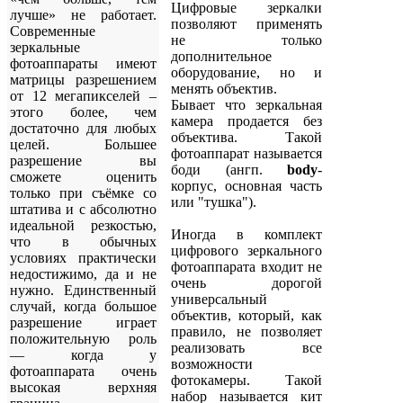
Цифровые зеркалки
лучше» не работает.
позволяют применять
Современные
не только
зеркальные
дополнительное
фотоаппараты имеют
оборудование, но и
матрицы разрешением
менять объектив.
от 12 мегапикселей –
Бывает что зеркальная
этого более, чем
камера продается без
достаточно для любых
объектива. Такой
целей. Большее
фотоаппарат называется
разрешение вы
боди (ангп.
body
-
сможете оценить
корпус, основная часть
только при съёмке со
или "тушка").
штатива и с абсолютно
идеальной резкостью,
Иногда в комплект
что в обычных
цифрового зеркального
условиях практически
фотоаппарата входит не
недостижимо, да и не
очень дорогой
нужно. Единственный
универсальный
случай, когда большое
объектив, который, как
разрешение играет
правило, не позволяет
положительную роль
реализовать все
— когда у
возможности
фотоаппарата очень
фотокамеры. Такой
высокая верхняя
набор называется кит