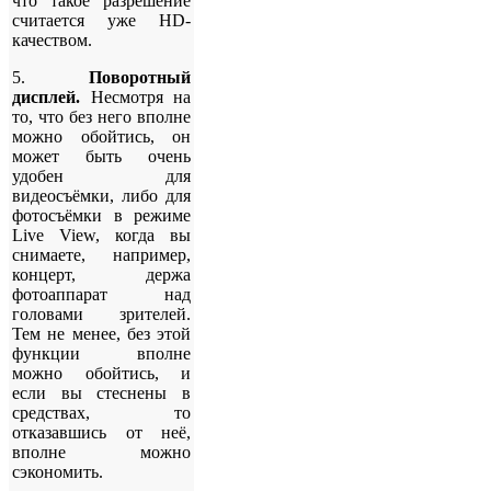
что такое разрешение
считается уже HD-
качеством.
5.
Поворотный
дисплей.
Несмотря на
то, что без него вполне
можно обойтись, он
может быть очень
удобен для
видеосъёмки, либо для
фотосъёмки в режиме
Live View, когда вы
снимаете, например,
концерт, держа
фотоаппарат над
головами зрителей.
Тем не менее, без этой
функции вполне
можно обойтись, и
если вы стеснены в
средствах, то
отказавшись от неё,
вполне можно
сэкономить.