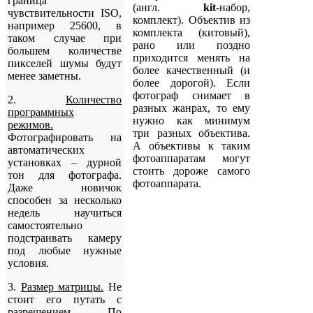
граница
(англ.
kit
-набор,
чувствительности ISO,
комплект). Объектив из
например 25600, в
комплекта (китовый),
таком случае при
рано или поздно
большем количестве
приходится менять на
пикселей шумы будут
более качественный (и
менее заметны.
более дорогой). Если
фотограф снимает в
2.
Количество
разных жанрах, то ему
программных
нужно как минимум
режимов.
три разных объектива.
Фотографировать на
А объективы к таким
автоматических
фотоаппаратам могут
установках – дурной
стоить дороже самого
тон для фотографа.
фотоаппарата.
Даже новичок
способен за несколько
недель научиться
самостоятельно
подстраивать камеру
под любые нужные
условия.
3.
Размер матрицы.
Не
стоит его путать с
разрешением. По