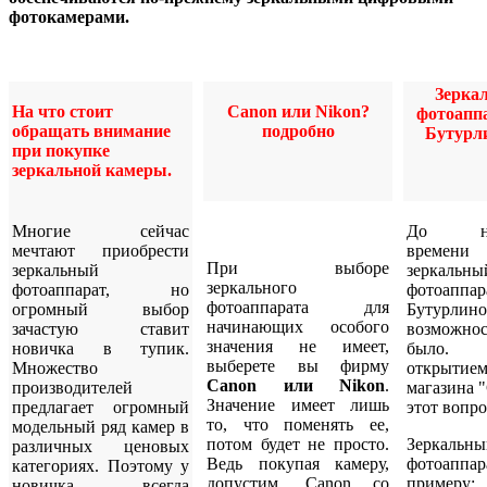
фотокамерами.
Зерка
На что стоит
Canon или Nikon?
фотоапп
обращать внимание
подробно
Бутурл
при покупке
зеркальной камеры.
Многие сейчас
До нед
мечтают приобрести
времени
При выборе
зеркальный
зеркальны
зеркального
фотоаппарат, но
фотоап
фотоаппарата для
огромный выбор
Бутурлино
начинающих особого
зачастую ставит
возможн
значения не имеет,
новичка в тупик.
было.
выберете вы фирму
Множество
открытие
Canon или Nikon
.
производителей
магазина 
Значение имеет лишь
предлагает огромный
этот вопро
то, что поменять ее,
модельный ряд камер в
потом будет не просто.
Зеркальны
различных ценовых
Ведь покупая камеру,
фотоап
категориях. Поэтому у
допустим, Canon со
примеру
;
новичка всегда