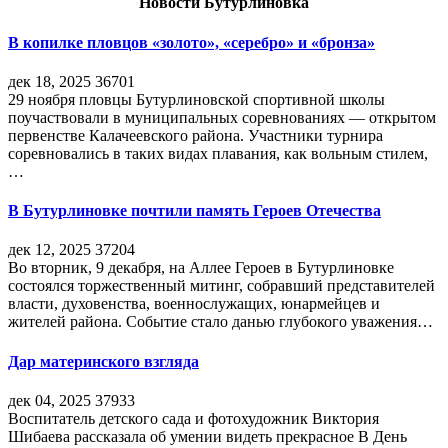
Новости Бутурлиновка
В копилке пловцов «золото», «серебро» и «бронза»
дек 18, 2025
36701
29 ноября пловцы Бутурлиновской спортивной школы
поучаствовали в муниципальных соревнованиях — открытом
первенстве Калачеевского района. Участники турнира
соревновались в таких видах плавания, как вольным стилем,
…
В Бутурлиновке почтили память Героев Отечества
дек 12, 2025
37204
Во вторник, 9 декабря, на Аллее Героев в Бутурлиновке
состоялся торжественный митинг, собравший представителей
власти, духовенства, военнослужащих, юнармейцев и
жителей района. Событие стало данью глубокого уважения…
Дар материнского взгляда
дек 04, 2025
37933
Воспитатель детского сада и фотохудожник Виктория
Шибаева рассказала об умении видеть прекрасное В День