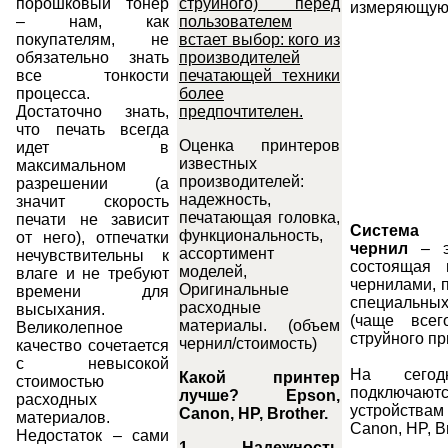
порошковый тонер
струйного) перед
измеряющуюс
– нам, как
пользователем
покупателям, не
встает выбор: кого из
обязательно знать
производителей
все тонкости
печатающей техники
процесса.
более
Достаточно знать,
предпочтителен.
что печать всегда
Оценка принтеров
идет в
известных
максимальном
производителей:
разрешении (а
надежность,
значит скорость
печатающая головка,
печати не зависит
Система 
функциональность,
от него), отпечатки
чернил
– эт
ассортимент
нечувствительны к
состоящая 
моделей,
влаге и не требуют
чернилами, 
Оригинальны
е
времени для
специальны
расходные
высыхания.
(чаще всег
материалы. (объем
Великолепное
струйного пр
чернил/стоимость)
качество сочетается
с невысокой
На сего
Какой принтер
стоимостью
подключаютс
лучше
? Epson,
расходных
устройства
Canon, HP, Brother.
материалов.
Canon, HP, Br
Недостаток – сами
1. Надежность