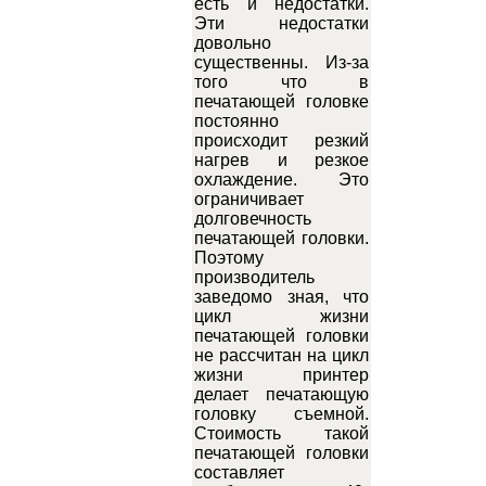
есть и недостатки.
Эти недостатки
довольно
существенны. Из-за
того что в
печатающей головке
постоянно
происходит резкий
нагрев и резкое
охлаждение. Это
ограничивает
долговечность
печатающей головки.
Поэтому
производитель
заведомо зная, что
цикл жизни
печатающей головки
не рассчитан на цикл
жизни принтер
делает печатающую
головку съемной.
Стоимость такой
печатающей головки
составляет