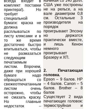
начиная со 140 долл.
всегда входит в
США уже построены
комплект поставки
не на рельсе, а на
принтера!). Но
вале диаметром 0,8
требует
см. Остальные 3
специальной
производителя на
бумаги: краска не
порядок
должна
проигрывают Эпсону
расплываться по
но держатся
листу кляксами и в
практически вместе,
то же время
и лишь Кенон
достаточно быстро
немного
впитываться, чтобы
проигрывает
не размазаться
Бразеру и ХП.
следующим
печатаемым
листом. Впрочем,
2. Печатающая
даже при хорошей
головка.
бумаге надо
Epson – 9 балов. HP
обращаться со
– 4 балов. Canon – 5
свежеотпечатанным
балов. Brother – 8
листом очень
балов
осторожно, чтобы
Существует 2 вида
не смазать краску.
печатающих головок:
Но главные
термоструйная и
недостаток –