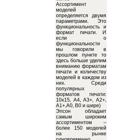
Ассортимент
моделей
определяется двумя
параметрами. Это
функциональность и
формат печати. И
если о
функциональности
мы говорили в
прошлом пункте то
здесь больше уделим
вниманию форматам
печати и количеству
моделей в каждом из
них. Среди
популярных
форматов печати:
10х15, А4, А3+, А2+,
А1+,А0, В0 и шире)
Эпсон обладает
самым широким
ассортиментом –
более 150 моделей
на рынке
одновременно.