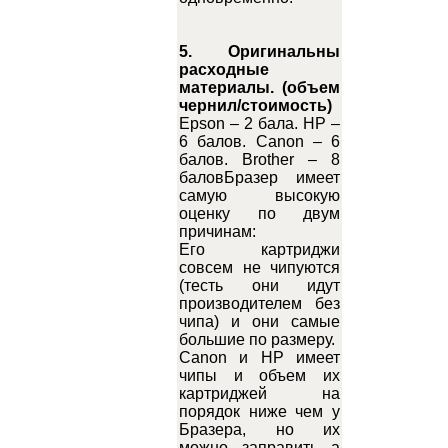
5. Оригинальны
расходные
материалы. (объем
чернил/стоимость)
Epson – 2 бала. HP –
6 балов. Canon – 6
балов. Brother – 8
баловБразер имеет
самую высокую
оценку по двум
причинам:
Его картриджи
совсем не чипуются
(тесть они идут
производителем без
чипа) и они самые
большие по размеру.
Canon и HP имеет
чипы и объем их
картриджей на
порядок ниже чем у
Бразера, но их
можно заправить а