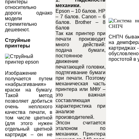
принтеры
механики.
относительно
Epson – 10 балов. HP
дороги, однако
– 7 балов. Canon – 6
модели
балов. Brother – 8
стремительно
балов
дешевеют.
Так как принтер при
СНПЧ бываю
печати производит
Струйные
на демпфер
много действий:
принтеры
картриджах 
подача бумаги,
обусловл
постоянное
простотой в 
движение
печатающей головки,
подтягивание бумаги
Изображение
при печати. Поэтому
получается путем
механическая часть
«набрызгивания»
принтера или МФУ –
краски на бумагу.
это важная
Такой метод
составляющая
позволяет добиться
характеристика при
очень неплохого
анализе
качества печати, в
производителей.
том числе цветной
Эпсон считается
(для этого нужен
эталоном по
отдельный цветной
механики. Принтера
картридж – он не