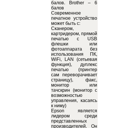
балов. Brother – 6
балов
Современное
печатное устройство
может быть с:
Сканером,
картридером, прямой
печатью с USB
флешки или
фотоаппарата без
использования ПК,
WiFi, LAN (сетьевая
функция), дуплекс
печатью (принтер
сам переворачивает
страницу), факс,
монитор или
тачскрин (монитор с
возможностью
управления, касаясь
к ниму)
Epson является
лидером среди
представленных
производителей. Он