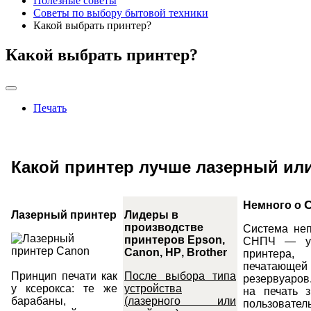
Полезные советы
Советы по выбору бытовой техники
Какой выбрать принтер?
Какой выбрать принтер?
Печать
Какой принтер лучше лазерный ил
Немного о
Лазерный принтер
Лидеры в
производстве
Система неп
принтеров
Epson
,
СНПЧ — уст
Canon
,
HP
,
Brother
принтера,
печатающей
Принцип печати как
После выбора типа
резервуаров
у ксерокса: те же
устройства
на печать з
барабаны,
(лазерного или
пользовате