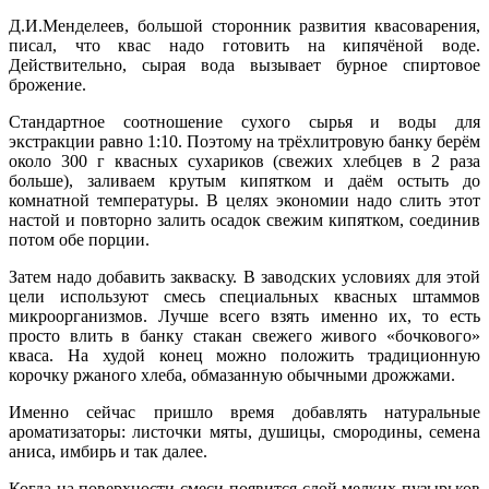
Д.И.Менделеев, большой сторонник развития квасоварения,
писал, что квас надо готовить на кипячёной воде.
Действительно, сырая вода вызывает бурное спиртовое
брожение.
Стандартное соотношение сухого сырья и воды для
экстракции равно 1:10. Поэтому на трёхлитровую банку берём
около 300 г квасных сухариков (свежих хлебцев в 2 раза
больше), заливаем крутым кипятком и даём остыть до
комнатной температуры. В целях экономии надо слить этот
настой и повторно залить осадок свежим кипятком, соединив
потом обе порции.
Затем надо добавить закваску. В заводских условиях для этой
цели используют смесь специальных квасных штаммов
микроорганизмов. Лучше всего взять именно их, то есть
просто влить в банку стакан свежего живого «бочкового»
кваса. На худой конец можно положить традиционную
корочку ржаного хлеба, обмазанную обычными дрожжами.
Именно сейчас пришло время добавлять натуральные
ароматизаторы: листочки мяты, душицы, смородины, семена
аниса, имбирь и так далее.
Когда на поверхности смеси появится слой мелких пузырьков