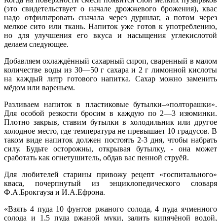
(это свидетельствует о начале дрожжевого брожения), квас
надо отфильтровать сначала через дуршлаг, а потом через
мелкое сито или ткань. Напиток уже готов к употреблению,
но для улучшения его вкуса и насыщения углекислотой
делаем следующее.
Добавляем охлаждённый сахарный сироп, сваренный в малом
количестве воды из 30—50 г сахара и 2 г лимонной кислоты
на каждый литр готового напитка. Сахар можно заменить
мёдом или вареньем.
Разливаем напиток в пластиковые бутылки–«полторашки».
Для особой резкости бросим в каждую по 2—3 изюминки.
Плотно закрыв, ставим бутылки в холодильник или другое
холодное место, где температура не превышает 10 градусов. В
таком виде напиток должен постоять 2-3 дня, чтобы набрать
силу. Будьте осторожны, открывая бутылку, - она может
сработать как огнетушитель, обдав вас пенной струёй.
Для любителей старины привожу рецепт «госпитального»
кваса, почерпнутый из энциклопедического словаря
Ф.А.Брокгауза и И.А.Ефрона.
«Взять 4 пуда 10 фунтов ржаного солода, 4 пуда ячменного
солода и 1,5 пуда ржаной муки, залить кипячёной водой,