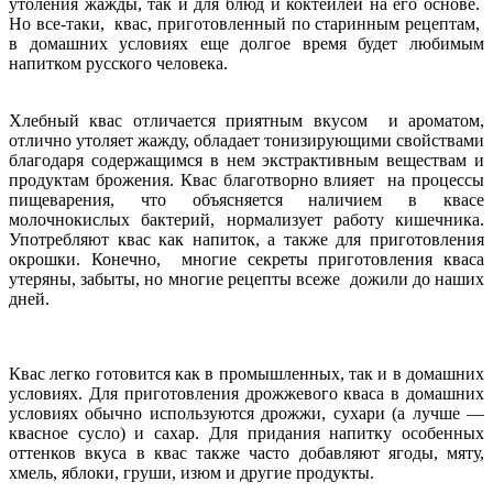
утоления жажды, так и для блюд и коктейлей на его основе.
Но все-таки, квас, приготовленный по старинным рецептам,
в домашних условиях еще долгое время будет любимым
напитком русского человека.
Хлебный квас отличается приятным вкусом и ароматом,
отлично утоляет жажду, обладает тонизирующими свойствами
благодаря содержащимся в нем экстрактивным веществам и
продуктам брожения. Квас благотворно влияет на процессы
пищеварения, что объясняется наличием в квасе
молочнокислых бактерий, нормализует работу кишечника.
Употребляют квас как напиток, а также для приготовления
окрошки. Конечно, многие секреты приготовления кваса
утеряны, забыты, но многие рецепты всеже дожили до наших
дней.
Квас легко готовится как в промышленных, так и в домашних
условиях. Для приготовления дрожжевого кваса в домашних
условиях обычно используются дрожжи, сухари (а лучше —
квасное сусло) и сахар. Для придания напитку особенных
оттенков вкуса в квас также часто добавляют ягоды, мяту,
хмель, яблоки, груши, изюм и другие продукты.