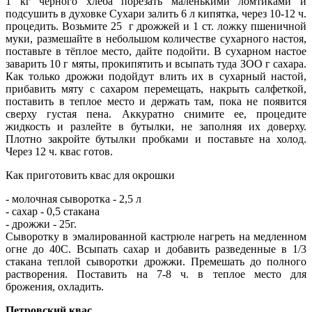
1 кг черного хлеба порезать маленькими ломтиками и
подсушить в духовке Сухари залить 6 л кипятка, через 10-12 ч.
процедить. Возьмите 25 г дрожжей и 1 ст. ложку пшеничной
муки, размешайте в небольшом количестве сухарного настоя,
поставьте в тёплое место, дайте подойти. В сухарном настое
заварить 10 г мяты, прокипятить и всыпать туда ЗОО г сахара.
Как только дрожжи подойдут влить их в сухарный настой,
прибавить мяту с сахаром перемещать, накрыть салфеткой,
поставить в теплое место и держать там, пока не появится
сверху густая пена. Аккуратно снимите ее, процедите
жидкость и разлейте в бутылки, не заполняя их доверху.
Плотно закройте бутылки пробками и поставьте на холод.
Через 12 ч. квас готов.
Как приготовить квас для окрошки
- молочная сыворотка - 2,5 л
- сахар - 0,5 стакана
- дрожжи - 25г.
Сыворотку в эмалированной кастрюле нагреть на медленном
огне до 40С. Всыпать сахар и добавить разведенные в 1/3
стакана теплой сыворотки дрожжи. Премешать до полного
растворения. Поставить на 7-8 ч. в теплое место для
брожения, охладить.
Петровский квас