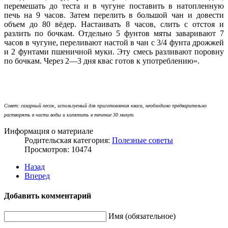
перемешать до теста и в чугуне поставить в натопленную
печь на 9 часов. Затем перелить в большой чан и довести
объем до 80 вёдер. Настаивать 8 часов, слить с отстоя и
разлить по бочкам. Отдельно 5 фунтов мяты заваривают 7
часов в чугуне, переливают настой в чан с 3/4 фунта дрожжей
и 2 фунтами пшеничной муки. Эту смесь разливают поровну
по бочкам. Через 2—3 дня квас готов к употреблению».
Совет: сахарный песок, используемый для приготовления кваса, необходимо предварительно
растворять в части воды и кипятить в течение 30 минут.
Информация о материале
Родительская категория:
Полезные советы
Просмотров: 10474
Назад
Вперед
Добавить комментарий
Имя (обязательное)