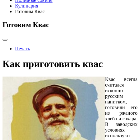
Полезные советы
Кулинария
Готовим Квас
Готовим Квас
Печать
Как приготовить квас
Квас всегда
считался
исконно
русским
напитком,
готовили его
из ржаного
хлеба и сахара.
В заводских
условиях
используют