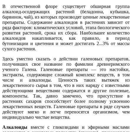
В отечественной флоре существует обширная группа
алкалоид-осодержащих растений (беладонна, кубышка,
барвинок, чай), из которых производят ценные лекарственные
препараты. Содержание алкалоидов в растениях зависит от
ряда факторов: климатических условий, этапа биологического
развития растений, срока их сбора. Наибольшее количество
алкалоидов накапливается, как правило, в период
бутонизации и цветения и может достигать 2...3% от массы
сухого растения.
Здесь уместно сказать о действии галеновых препаратов,
получивших свое название по фамилии древнеримского
ученого Галена. Галеновые препараты — это настойки,
экстракты, содержмщне сложный комплекс веществ, в том
числе и алкалоиды. Ценность таких вытяжек из
лекарственного сырья в том, что в них наряду с известными
действующими веществами содержатся и другие полезные,
компоненты. Так, давно замечено, что присутствие в
растениях сахаров способствует более полному усвоению
лекарственных веществ. Галеновые препараты в ряде случаев
действуют мягко и легче переносятся организмом, чем
индивидуально чистые вещества.
Алкалоиды
вместе с гликозидами и эфирными маслами