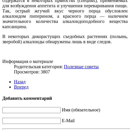
содержатся в некоторых пряностях (специях), применяемых
для возбуждения аппетита и улучшения переваривания пищи.
Так, острый жгучий вкус черного перца обусловлен
алкалоидом пиперином, а красного перца — наличием
значительного количества алкалоидоподобного вещества
капсаицина.
В некоторых дикорастущих съедобных растениях (полынь,
зверобой) алкалоиды обнаружены лишь в виде следов.
Информация о материале
Родительская категория:
Полезные советы
Просмотров: 3807
Назад
Вперед
Добавить комментарий
Имя (обязательное)
E-Mail