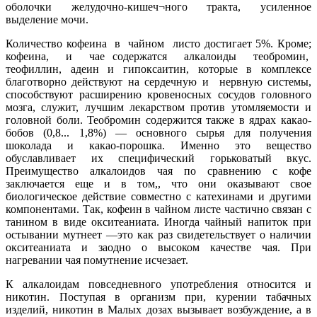
оболочки желудочно-кишеч¬ного тракта, усиленное
выделение мочи.
Количество кофеина в чайном листо достигает 5%. Кроме;
кофеина, и чае содержатся алкалоиды теобромин,
теофиллин, адеин и гипоксаитин, которые в комплексе
благотворно действуют на сердечную и нервную системы,
способствуют расширению кровеносных сосудов головного
мозга, служит, лучшим лекарством против утомляемости и
головной боли. Теобромин содержится также в ядрах какао-
бобов (0,8... 1,8%) — основного сырья для получения
шоколада и какао-порошка. Именно это вещество
обуславливает их специфический горьковатый вкус.
Преимущество алкалоидов чая по сравнению с кофе
заключается еще и в том,, что они оказывают свое
биологическое действие совместно с катехинами и другими
компонентами. Так, кофеин в чайном листе частично связан с
танином в виде окситеаниата. Иногда чайный напиток при
остывании мутнеет —это как раз свидетельствует о наличии
окситеаниата и заодно о высоком качестве чая. При
нагревании чая помутнение исчезает.
К алкалоидам повседневного употребления относится и
никотин. Поступая в организм при, курении табачных
изделий, никотин в Малых дозах вызывает возбуждение, а в