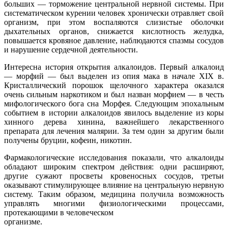
больших — торможение центральной нервной системы. При
систематическом курении человек хронически отравляет свой
организм, при этом воспаляются слизистые оболочки
дыхательных органов, снижается кислотность желудка,
повышается кровяное давление, наблюдаются спазмы сосудов
и нарушение сердечной деятельности.
Интересна история открытия алкалоидов. Первый алкалоид
— морфий — был выделен из опия мака в начале XIX в.
Кристаллический порошок щелочного характера оказался
очень сильным наркотиком и был назван морфием — в честь
мифологического бога сна Морфея. Следующим эпохальным
событием в истории алкалоидов явилось выделение из коры
хинного дерева хинина, важнейшего лекарственного
препарата для лечения малярии. За тем один за другим были
получены бруции, кофеин, никотин.
Фармакологические исследования показали, что алкалоиды
обладают широким спектром действия: одни расширяют,
другие сужают просветы кровеносных сосудов, третьи
оказывают стимулирующее влияние на центральную нервную
систему. Таким образом, медицина получила возможность
управлять многими физиологическими процессами,
протекающими в человеческом
организме.