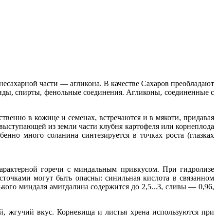
и несахарной части — агликона. В качестве Сахаров преобладают
гиды, спирты, фенольные соединения. Агликоны, соединенные с
венно в кожице и семенах, встречаются и в мякоти, придавая
 выступающей из земли части клубня картофеля или корнеплода
нно много соланина синтезируется в точках роста (глазках
 характерной горечи с миндальным привкусом. При гидролизе
сточками могут быть опасны: синильная кислота в связанном
кого миндаля амигдалина содержится до 2,5...3, сливы — 0,96,
й, жгучий вкус. Корневища и листья хрена используются при