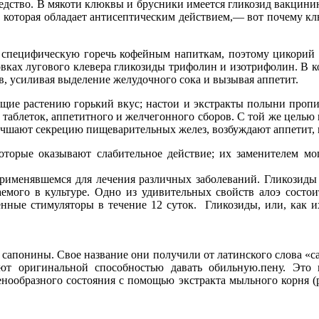
едство. В мякоти клюквы и брусники имеется гликозид вакцини
, которая обладает антисептическим действием,— вот почему клю
специфическую горечь кофейным напиткам, поэтому цикорий доб
овках лугового клевера гликозиды трифолин и изотрифолин. В к
, усиливая выделение желудочного сока и вызывая аппетит.
ие растению горький вкус; настои и экстракты полыни пропис
таблеток, аппетитного и желчегонного сборов. С той же целью
улучшают секрецию пищеварительных желез, возбуждают аппетит
которые оказывают слабительное действие; их заменителем 
 применявшемся для лечения различных заболеваний. Гликозиды
мого в культуре. Одно из удивительных свойств алоэ состоит 
енные стимуляторы в течение 12 суток. Гликозиды, или, как и
сапонины. Свое название они получили от латинского слова «са
т оригинальной способностью давать обильную.пену. Это п
енообразного состояния с помощью экстракта мыльного корня 