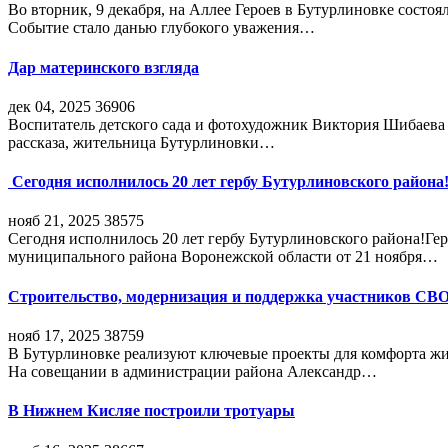
Во вторник, 9 декабря, на Аллее Героев в Бутурлиновке состо
Событие стало данью глубокого уважения…
Дар материнского взгляда
дек 04, 2025
36906
Воспитатель детского сада и фотохудожник Виктория Шибаева р
рассказа, жительница Бутурлиновки…
Сегодня исполнилось 20 лет гербу Бутурлиновского района
нояб 21, 2025
38575
Сегодня исполнилось 20 лет гербу Бутурлиновского района!Г
муниципального района Воронежской области от 21 ноября…
Строительство, модернизация и поддержка участников СВ
нояб 17, 2025
38759
В Бутурлиновке реализуют ключевые проекты для комфорта жи
На совещании в администрации района Александр…
В Нижнем Кисляе построили тротуары