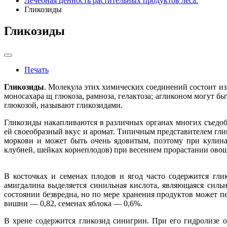
Лечебная ценность растительных продуктов леса.
Гликозиды
Гликозиды
Печать
Гликозиды
. Молекула этих химических соединений состоит из 
моносахара щ глюкоза, рамноза, гелактоза; агликоном могут 
глюкозой, называют гликозидами.
Гликозиды накапливаются в различных органах многих съедоб
ей своеобразный вкус и аромат. Типичным представителем гли
моркови и может быть очень ядовитым, поэтому при кулина
клубней, шейках корнеплодов) при весеннем прорастании ово
В косточках и семенах плодов и ягод часто содержится гли
амигдалина выделяется синильная кислота, являющаяся силь
состоянии безвредна, но по мере хранения продуктов может пе
вишни — 0,82, семенах яблока — 0,6%.
В хрене содержится гликозид синигрин. При его гидролизе 