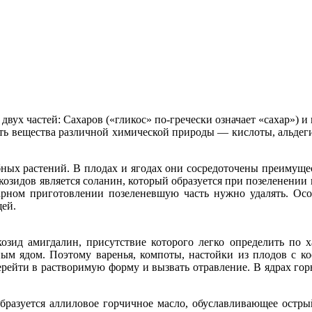
двух частей: Сахаров («гликос» по-гречески означает «сахар») 
быть вещества различной химической природы — кислоты, альде
ных растений. В плодах и ягодах они сосредоточены преимущест
козидов является соланин, который образуется при позеленении
рном приготовлении позеленевшую часть нужно удалять. Особе
щей.
козид амигдалин, присутствие которого легко определить по
ным ядом. Поэтому варенья, компоты, настойки из плодов с ко
рейти в растворимую форму и вызвать отравление. В ядрах горь
образуется аллиловое горчичное масло, обуславливающее остры