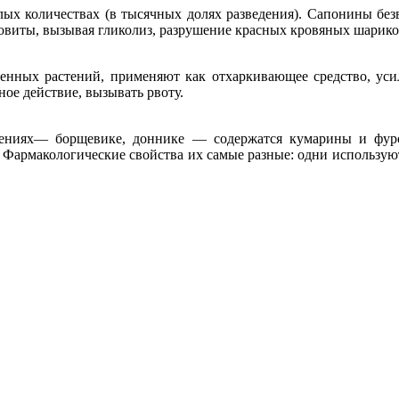
х количествах (в тысячных долях разведения). Сапонины безв
довиты, вызывая гликолиз, разрушение красных кровяных шарико
венных растений, применяют как отхаркивающее средство, ус
ое действие, вызывать рвоту.
тениях— борщевике, доннике — содержатся кумарины и фур
 Фармакологические свойства их самые разные: одни использую