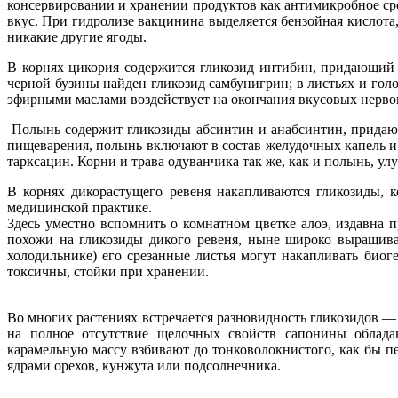
консервировании и хранении продуктов как антимикробное ср
вкус. При гидролизе вакцинина выделяется бензойная кислота
никакие другие ягоды.
В корнях цикория содержится гликозид интибин, придающий 
черной бузины найден гликозид самбунигрин; в листьях и гол
эфирными маслами воздействует на окончания вкусовых нервов
Полынь содержит гликозиды абсинтин и анабсинтин, придающ
пищеварения, полынь включают в состав желудочных капель и 
тарксацин. Корни и трава одуванчика так же, как и полынь, 
В корнях дикорастущего ревеня накапливаются гликозиды, 
медицинской практике.
Здесь уместно вспомнить о комнатном цветке алоэ, издавна
похожи на гликозиды дикого ревеня, ныне широко выращивае
холодильнике) его срезанные листья могут накапливать биог
токсичны, стойки при хранении.
Во многих растениях встречается разновидность гликозидов — 
на полное отсутствие щелочных свойств сапонины обладаю
карамельную массу взбивают до тонковолокнистого, как бы п
ядрами орехов, кунжута или подсолнечника.