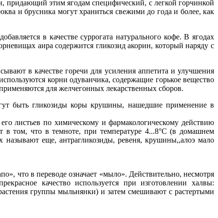
н, придающий этим ягодам специфический, с легкой горчинкой
ква и брусника могут храниться свежими до года и более, как
авляется в качестве суррогата натурального кофе. В ягодах
орневищах аира содержится гликозид акорин, который наряду с
ывают в качестве горечи для усиления аппетита и улучшения
 используются корни одуванчика, содержащие горькое вещество
, применяются для желчегонных лекарственных сборов.
могут быть гликозиды коры крушины, нашедшие применение в
 его листьев по химическому и фармакологическому действию
в том, что в темноте, при температуре 4...8°С (в домашнем
х называют еще, антрагликозиды, ревеня, крушины,,алоэ мало
по», что в переводе означает «мыло». Действительно, несмотря
рекрасное качество используется при изготовлении халвы:
(растения группы мыльнянки) и затем смешивают с растертыми