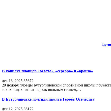
Груп
В копилке пловцов «золото», «серебро» и «бронза»
дек 18, 2025
35672
29 ноября пловцы Бутурлиновской спортивной школы поучаств
таких видах плавания, как вольным стилем,…
В Бутурлиновке почтили память Героев Отечества
дек 12, 2025
36172