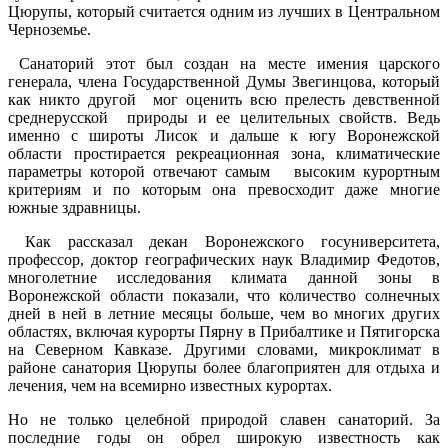
Цюрупы, который считается одним из лучших в Центральном
Черноземье.
Санаторий этот был создан на месте имения царского
генерала, члена Государственной Думы Звегинцова, который
как никто другой мог оценить всю прелесть девственной
среднерусской природы и ее целительных свойств. Ведь
именно с широты Лисок и дальше к югу Воронежской
области простирается рекреационная зона, климатические
параметры которой отвечают самым высоким курортным
критериям и по которым она превосходит даже многие
южные здравницы.
Как рассказал декан Воронежского госуниверситета,
профессор, доктор географических наук Владимир Федотов,
многолетние исследования климата данной зоны в
Воронежской области показали, что количество солнечных
дней в ней в летние месяцы больше, чем во многих других
областях, включая курорты Пярну в Прибалтике и Пятигорска
на Северном Кавказе. Другими словами, микроклимат в
районе санатория Цюрупы более благоприятен для отдыха и
лечения, чем на всемирно известных курортах.
Но не только целебной природой славен санаторий. За
последние годы он обрел широкую известность как