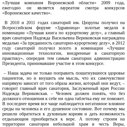
«Лучшая компания Воронежской области» 2009 года,
ежегодно он является лауреатом смотра конкурсов
«Воронежское качество».
В 2010 и 2011 годах санаторий им. Цюрупы получил на
Всероссийском форуме «Здравница» золотые медали в
номинации «Лучшая книга по курортному делу», а главный
врач санатория Надежда Васильевна Вериковская награждена
медалью «За преданность санаторно-курортному делу», в 2012
году санаторий получил золото в номинации «Лучшие
инновационные технологии, внедренные в санаторную
практику», опередив тем самым санатории администрации
Президента, принимавшие участие в этом конкурсе.
– Наша задача не только поправить пошатнувшееся здоровье
пациентов, но и внушить им мысль, что их самочувствие
напрямую зависит от того образа жизни, который они ведут, –
говорит главный врач санатория, Заслуженный врач России
Надежда Вериковская. – Человек должен понять, что без
должного отношения к себе ни одна таблетка ему не поможет.
В последнее время все чаще наблюдается негативное влияние
среды на человека и его душевное состояние. Вот почему мы
решили обратиться к духовным корням и дать возможность
отдыхающим приобщиться к вере. А потому строим на
территории санатория небольшой храм в честь Веры,