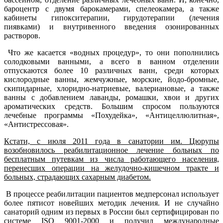
бароцентр с двумя барокамерами, спелеокамера, а также
кабинеты гипокситерапии, гирудотерапии (лечения
пиявками) и внутривенного введения озонированных
растворов.
Что же касается «водных процедур», то они пополнились
солодковыми ванными, а всего в ванном отделении
отпускаются более 10 различных ванн, среди которых
кислородные ванны, жемчужные, морские, йодо-бромные,
скипидарные, хлоридно-натриевые, валериановые, а также
ванны с добавлением лаванды, ромашки, хвои и других
ароматических средств. Большим спросом пользуются
лечебные программы «Похудейка», «Антицеллюлитная»,
«Антистрессовая».
Кстати, с июля 2011 года в санатории им. Цюрупы
возобновилось реабилитационное лечение больных по
бесплатным путевкам из числа работающего населения,
перенесших операции на желудочно-кишечном тракте и
больных, страдающих сахарным диабетом.
В процессе реабилитации пациентов медперсонал использует
более пятисот новейших методик лечения. И не случайно
санаторий одним из первых в России был сертифицирован по
системе ISO 9001-2000 и получил международные