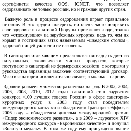
сертификаты качества OQS, IQNET, что позволяет
оздоравливать не только россиян, но и граждан других стран.
Важную роль в процессе оздоровления играет правильное
питание. В это трудно поверить, но очень часто поправить
свое здоровье в санаторий Цюрупы приезжают люди, только
что «отдохнувшие» на зарубежных курортах, ведь то, чем их
кормят в гостиницах затак называемым «шведским столом»,
здоровой пищей уж точно не назовешь.
В санатории отдыхающим предлагаются пятнадцать диет из
натуральных, экологически чистых продуктов, которые
поступают в санаторий из фермерских хозяйств, с которыми у
руководства здравницы заключен соответствующий договор.
Мясо в санатории исключительно свежее, а молоко – парное.
Здравница имеет множество различных наград. В 2002, 2004,
2006, 2008, 2010, 2012 годах санаторий стал лауреатом
конкурса «100 лучших товаров России» в сфере санаторно-
курортных услуг, в 2003 году стал победителем
международного конкурса и обладателем Гран-при «Эффи», в
2006 году – обладателем диплома международной премии
«Лидер экономического развития», а в 2009 – лауреатом XIV
международного конкурса «Европейское качество» и получил
«Золотую медаль». В этом же году ему присуждено звание