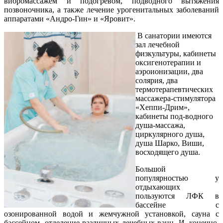
вибромассажем и подогревом, подводного вытяжения
позвоночника, а также лечение урогенитальных заболеваний
аппаратами «Андро-Гин» и «Яровит».
В санатории имеются
зал лечебной
физкультуры, кабинеты
оксигенотерапии и
аэроионизации, два
солярия, два
термотерапевтических
массажера-стимулятора
«Хеппи-Дрим»,
кабинеты под-водного
душа-массажа,
циркулярного душа,
душа Шарко, Виши,
восходящего душа.
Большой
популярностью у
отдыхающих
пользуются ЛФК в
бассейне с
озонированной водой и жемчужной установкой, сауна с
бассейном, отделение различных лечебных ванн. И, конечно,