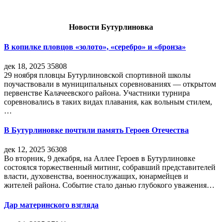
Новости Бутурлиновка
В копилке пловцов «золото», «серебро» и «бронза»
дек 18, 2025
35808
29 ноября пловцы Бутурлиновской спортивной школы
поучаствовали в муниципальных соревнованиях — открытом
первенстве Калачеевского района. Участники турнира
соревновались в таких видах плавания, как вольным стилем,
…
В Бутурлиновке почтили память Героев Отечества
дек 12, 2025
36308
Во вторник, 9 декабря, на Аллее Героев в Бутурлиновке
состоялся торжественный митинг, собравший представителей
власти, духовенства, военнослужащих, юнармейцев и
жителей района. Событие стало данью глубокого уважения…
Дар материнского взгляда