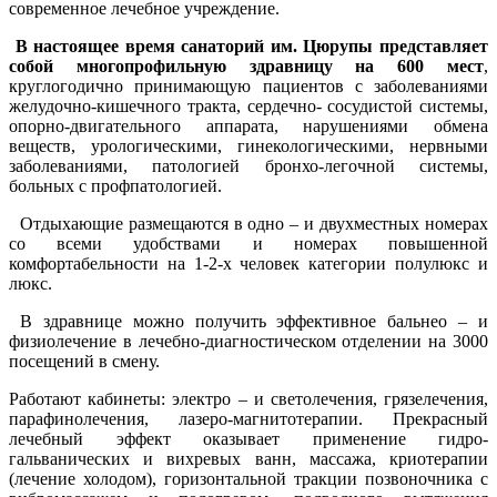
современное лечебное учреждение.
В настоящее время санаторий им. Цюрупы представляет
собой многопрофильную здравницу на 600 мест
,
круглогодично принимающую пациентов с заболеваниями
желудочно-кишечного тракта, сердечно- сосудистой системы,
опорно-двигательного аппарата, нарушениями обмена
веществ, урологическими, гинекологическими, нервными
заболеваниями, патологией бронхо-легочной системы,
больных с профпатологией.
Отдыхающие размещаются в одно – и двухместных номерах
со всеми удобствами и номерах повышенной
комфортабельности на 1-2-х человек категории полулюкс и
люкс.
В здравнице можно получить эффективное бальнео – и
физиолечение в лечебно-диагностическом отделении на 3000
посещений в смену.
Работают кабинеты: электро – и светолечения, грязелечения,
парафинолечения, лазеро-магнитотерапии. Прекрасный
лечебный эффект оказывает применение гидро-
гальванических и вихревых ванн, массажа, криотерапии
(лечение холодом), горизонтальной тракции позвоночника с