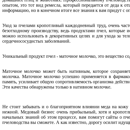
опытом, это тот вид ремесла, который передается от деда к о
информацию, но в конечном итоге все знания к вам придут с о
Уход за пчелами кропотливый каждодневный труд, очень част
безотходному производству, ведь продуктами пчел, которые 
можно использовать в декоративных целях и для ухода за те
сердечнососудистых заболеваний.
Уникальный продукт пчел - маточное молочко, это вещество с
Маточное молочко может быть нативным, которое сохраняе
молочка. Маточное молочко успешно применяется в фармако
память, усиливает общую сопротивляемость организма действ
Эти качества обнаружены только в нативном молочке.
Не стоит забывать и о благоприятном влиянии меда на кожу 
нежной. Медовый бизнес очень прибыльный, хотя и кропотли
начальных знаний об этом процессе, вам помогут сайты о пче
пчеловодства вы сможете. А как известно, дорогу осилит идущи