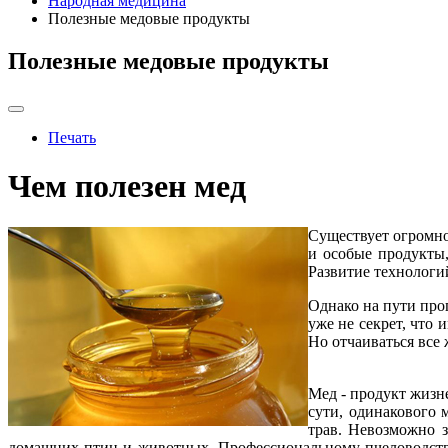
Народная медицина
Полезные медовые продукты
Полезные медовые продукты
Печать
Чем полезен мед
Существует огромно
и особые продукты
Развитие технологи
Однако на пути прог
уже не секрет, что
Но отчаиваться все
Мед - продукт жизне
сути, одинакового 
трав. Невозможно з
домашних птиц и животных. Профессиональному пчеловодству 