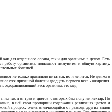
как для отдельного органа, так и для организма в целом. Есть
ают работу организма, повышают иммунитет и общую картину.
ертельных болезней.
оляют не только правильно питаться, но и лечится. Не для кого
ановятся причиной болезни двадцать первого века - ожирения.
т, оздоравливающий весь организм, это мед.
 пчел так и от трав и цветов, с которых был получен нектар. По
кальна, в ней свои пропорции содержания различных цветов и
ожный процесс, очень отличающийся от развода других видов
терству нельзя выучится в училище или вузе. Все приходит с