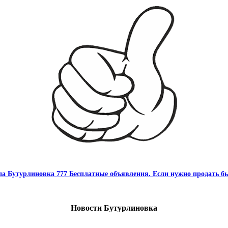
па Бутурлиновка 777 Бесплатные объявления. Если нужно продать бы
Новости Бутурлиновка