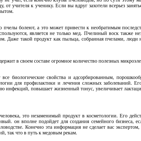
тцу, от учителя к ученику. Если вы вдруг захотели всерьез зан
пытом.
о пчелы болеют, а это может привести к необратимым последст
используются, является не только мед. Пчелиный воск также н
лом. Даже такой продукт как пыльца, собранная пчелами, люди
одержит в своем составе огромное количество полезных микроэл
т все биологические свойства и адсорбированным, порошкоо
логии для профилактики и лечения сложных заболеваний. Его
ию инфекций, повышает жизненный тонус, увеличивает лактацию
человека, это незаменимый продукт в косметологии. Его дейст
вый. он вполне подойдет для создания семейного бизнеса, есл
ловодстве. Конечно эта информация не сделает вас экспертом, 
й, так что в путь к медовым рекам.