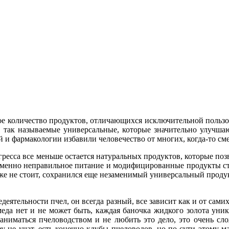
е количество продуктов, отличающихся исключительной пользой 
, так называемые универсальные, которые значительно улучш
й и фармакологии избавили человечество от многих, когда-то см
ресса все меньше остается натуральных продуктов, которые позв
 именно неправильное питание и модифицированные продукты ст
 же не стоит, сохранился еще незаменимый универсальный продук
деятельности пчел, он всегда разный, все зависит как и от самих
меда нет и не может быть, каждая баночка жидкого золота уни
аниматься пчеловодством и не любить это дело, это очень сл
не учат, есть конечно клубы пчеловодов, но по сути этому мас