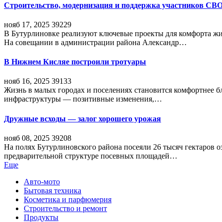
Строительство, модернизация и поддержка участников СВ
нояб 17, 2025
39229
В Бутурлиновке реализуют ключевые проекты для комфорта жи
На совещании в администрации района Александр…
В Нижнем Кисляе построили тротуары
нояб 16, 2025
39133
Жизнь в малых городах и поселениях становится комфортнее 
инфраструктуры — позитивные изменения,…
Дружные всходы — залог хорошего урожая
нояб 08, 2025
39208
На полях Бутурлиновского района посеяли 26 тысяч гектаров о
предварительной структуре посевных площадей…
Еще
Авто-мото
Бытовая техника
Косметика и парфюмерия
Строительство и ремонт
Продукты