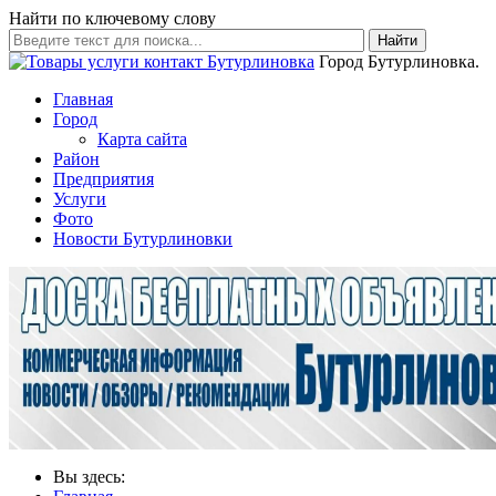
Найти по ключевому слову
Найти
Город Бутурлиновка.
Главная
Город
Карта сайта
Район
Предприятия
Услуги
Фото
Новости Бутурлиновки
Вы здесь: