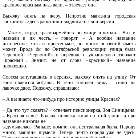
красивое красным называли, – отвечает она.
Выхожу опять на жару. Напротив магазина городская
гостиница. Здесь работники выдвигают свои версии:
– Может, отряд красноармейцев по улице проходил. Вот и
назвали в их честь, – говорят. – А вообще название
интересное, хоть и простенькое, но много значений иметь
может. Вроде бы до Октябрьской революции улица была
Червоной. «Червоний» в переводе с украинского означает
«красный». Значит, не от слова «красивый» название
произошло.
Совсем запутавшись в версиях, выхожу опять на улицу. От
зноя плавится асфальт. В тени тополей вижу – сидят на
лавочке двое. Подхожу, спрашиваю:
– А вы знаете что-нибудь про историю улицы Красная?
– Да что тут сказать? – отвечает пенсионерка, Зоя Синицына.
– Красная и всё. Больше полвека живу на этой улице, а про
название никогда не
задумывалась. Раньше, помню, она центральная была. Народу
много, машины шумели. Теперь центр города уже не здесь.
Только грузовики ездят так, что в доме всё трясётся.