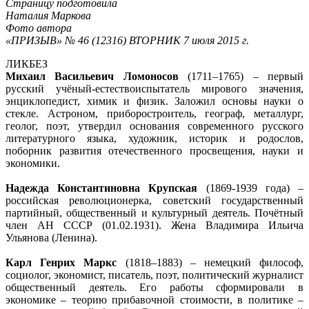
Страницу подготовила
Наталия Маркова
Фото автора
«ПРИЗЫВ» № 46 (12316) ВТОРНИК 7 июля 2015 г.
ЛИКБЕЗ
Михаил Васильевич Ломоносов
(1711–1765) – первый
русский учёный-естествоиспытатель мирового значения,
энциклопедист, химик и физик. Заложил основы науки о
стекле. Астроном, приборостроитель, географ, металлург,
геолог, поэт, утвердил основания современного русского
литературного языка, художник, историк и родослов,
поборник развития отечественного просвещения, науки и
экономики.
Надежда Константиновна Крупская
(1869-1939 года) –
российская революционерка, советский государственный
партийный, общественный и культурный деятель. Почётный
член АН СССР (01.02.1931). Жена Владимира Ильича
Ульянова (Ленина).
Карл Генрих Маркс
(1818–1883) – немецкий философ,
социолог, экономист, писатель, поэт, политический журналист
общественный деятель. Его работы сформировали в
экономике – теорию прибавочной стоимости, в политике –