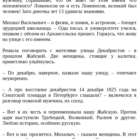
мужчину, спрашиваю, что он знает об этом имени Что
непонятного? Ломоносов он и есть Ломоносов, великий был
человек! Зато девочка лет 13 удивила знаниями.
Михаил Васильевич – и физик, и химик, и астроном, – блещет
эрудицией школьница. – Оды писал, в университете учился,
пешком с обозом из Архангельска пришел. Горжусь, что живу
на улице с его именем.
Решила поговорить с жителями улицы Декабристов – в
прошлом Жабской. Две женщины, стоящие у калитки,
приветливо улыбнулись.
– По декабрю, наверное, назвали нашу улицу, – отвечают
неуверенно.
– А про восстание декабристов 14 декабря 1825 года на
Сенатской площади в Петербурге слышали? – включился в
разговор пожилой мужчина, их сосед.
– Вот в их честь и переименовали нашу Жабскую. Против
царя выступили Трубецкой, Волконкий, Рылеев и другие.
Люблю историю, особенно русскую.
– Вот и нас просветил, Михалыч, – сказали женщины. В этот