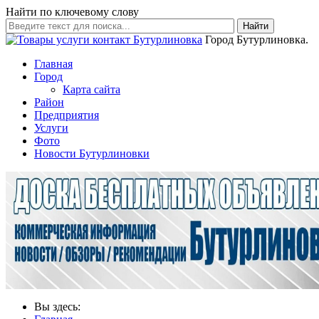
Найти по ключевому слову
Найти
Город Бутурлиновка.
Главная
Город
Карта сайта
Район
Предприятия
Услуги
Фото
Новости Бутурлиновки
Вы здесь: