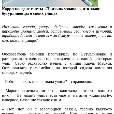
Корреспондент газеты «Призыв» узнавала, что знают
бутурлиновцы о своих улицах
Называть города, улицы, фабрики, заводы, самолеты и
пароходы именами людей, оставивших свой след в истории,
традиция давняя. А вот все ли бутурлиновцы знают, в честь
кого названы улицы?
Обозреватель районки прогулялась по Бутурлиновке и
расспросила земляков о происхождении названий некоторых
улиц. Свою экскурсию начала с улицы Карла Маркса.
Остановилась у скамейки, на которой сидела компания
молодых парней.
– Ребята, в честь кого названа улица? – спрашиваю.
– Маркс про деньги писал, про капиталы, – ответил один из
них. – На нашей улице есть ещё и магазин «КапиталЪ»,
наверное, название связано с ним.
– Нет, нет, он с революцией связан, теорию какую-то
выдвинул, – воскликнул другой. Иду дальше к улице