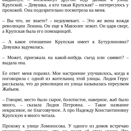
Крупской. – Девушка, а кто такая Крупская? – интересуюсь у
прохожей. Она подозрительно посмотрела на меня.
– Вы что, не знаете? – недоумевает. – Это же жена вождя
революции Ленина. Он еще в Мавзолее лежит. Он царя сверг,
а Крупская была его помощницей.
– А какое отношение Крупская имеет к Бутурлиновке?
Девушка задумалась.
– Может, приезжала на какой-нибудь съезд или саммит? –
выдала она.
Ее ответ меня поразил. Мое настроение улучшилось, когда я
поговорила с одной из жительниц этой улицы. Лидия Герус
рассказала, что до революции их улица называлась переулком
Жабьим.
– Говорят, место было сырое, болотистое, наверное, жаб было
много, – сказала Лидия Петровна. – Такое название
некрасивое, не благозвучное. А про Надежду Константиновну
Крупскую я много читала.
Прохожу к улице Ломоносова. У одного из домов встречаю