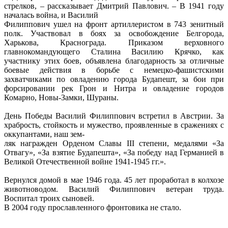
стрелков, – рассказывает Дмитрий Павлович. – В 1941 году
началась война, и Василий
Филиппович ушел на фронт артиллеристом в 743 зенитный
полк. Участвовал в боях за освобождение Белгорода,
Харькова, Краснограда. Приказом верховного
главнокомандующего Сталина Василию Крячко, как
участнику этих боев, объявлена благодарность за отличные
боевые действия в борьбе с немецко-фашистскими
захватчиками по овладению города Будапешт, за бои при
форсировании рек Грон и Нитра и овладение городов
Комарно, Новы-Замки, Шураны.
День Победы Василий Филиппович встретил в Австрии. За
храбрость, стойкость и мужество, проявленные в сражениях с
оккупантами, наш зем-
ляк награжден Орденом Славы III степени, медалями «За
Отвагу», «За взятие Будапешта», «За победу над Германией в
Великой Отечественной войне 1941-1945 гг.».
Вернулся домой в мае 1946 года. 45 лет проработал в колхозе
животноводом. Василий Филиппович ветеран труда.
Воспитал троих сыновей.
В 2004 году прославленного фронтовика не стало.