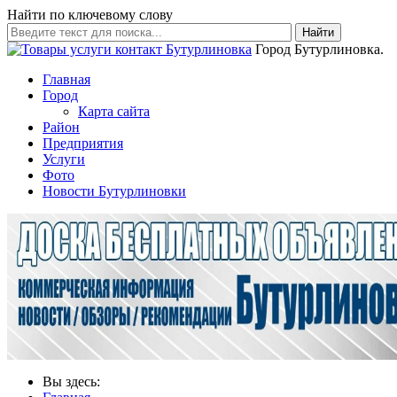
Найти по ключевому слову
Найти
Город Бутурлиновка.
Главная
Город
Карта сайта
Район
Предприятия
Услуги
Фото
Новости Бутурлиновки
Вы здесь: