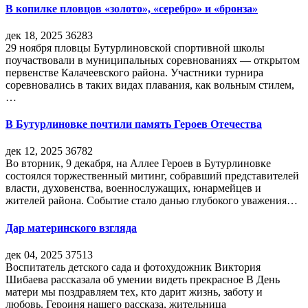
В копилке пловцов «золото», «серебро» и «бронза»
дек 18, 2025
36283
29 ноября пловцы Бутурлиновской спортивной школы
поучаствовали в муниципальных соревнованиях — открытом
первенстве Калачеевского района. Участники турнира
соревновались в таких видах плавания, как вольным стилем,
…
В Бутурлиновке почтили память Героев Отечества
дек 12, 2025
36782
Во вторник, 9 декабря, на Аллее Героев в Бутурлиновке
состоялся торжественный митинг, собравший представителей
власти, духовенства, военнослужащих, юнармейцев и
жителей района. Событие стало данью глубокого уважения…
Дар материнского взгляда
дек 04, 2025
37513
Воспитатель детского сада и фотохудожник Виктория
Шибаева рассказала об умении видеть прекрасное В День
матери мы поздравляем тех, кто дарит жизнь, заботу и
любовь. Героиня нашего рассказа, жительница