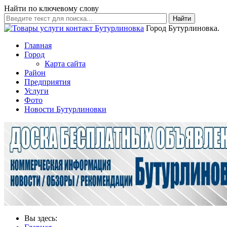
Найти по ключевому слову
Найти
Город Бутурлиновка.
Главная
Город
Карта сайта
Район
Предприятия
Услуги
Фото
Новости Бутурлиновки
Вы здесь: