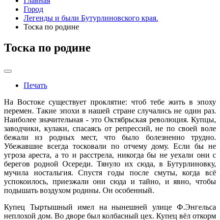
Главная
Город
Легенды и были Бутурлиновского края.
Тоска по родине
Тоска по родине
Печать
На Востоке существует проклятие: чтоб тебе жить в эпоху
перемен. Такие эпохи в нашей стране случались не один раз.
Наиболее значительная - это Октябрьская революция. Купцы,
заводчики, кулаки, спасаясь от репрессий, не по своей воле
бежали из родных мест, что было болезненно трудно.
Убежавшие всегда тосковали по отчему дому. Если бы не
угроза ареста, а то и расстрела, никогда бы не уехали они с
берегов родной Осереди. Тянуло их сюда, в Бутурлиновку,
мучила ностальгия. Спустя годы после смуты, когда всё
успокоилось, приезжали они сюда и тайно, и явно, чтобы
подышать воздухом родины. Он особенный.
Купец Тыртышный имел на нынешней улице Ф.Энгельса
неплохой дом. Во дворе был колбасный цех. Купец вёл откорм