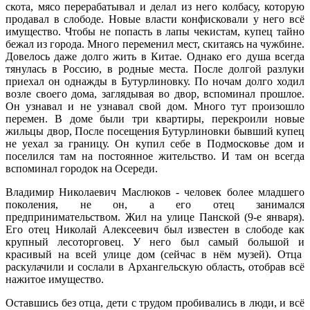
скота, мясо перерабатывал и делал из него колбасу, которую
продавал в слободе. Новые власти конфисковали у него всё
имущество. Чтобы не попасть в лапы чекистам, купец тайно
бежал из города. Много переменил мест, скитаясь на чужбине.
Довелось даже долго жить в Китае. Однако его душа всегда
тянулась в Россию, в родные места. После долгой разлуки
приехал он однажды в Бутурлиновку. По ночам долго ходил
возле своего дома, заглядывая во двор, вспоминал прошлое.
Он узнавал и не узнавал свой дом. Много тут произошло
перемен. В доме были три квартиры, перекроили новые
жильцы двор, После посещения Бутурлиновки бывший купец
не уехал за границу. Он купил себе в Подмосковье дом и
поселился там на постоянное жительство. И там он всегда
вспоминал городок на Осереди.
Владимир Николаевич Маслюков - человек более младшего
поколения, не он, а его отец занимался
предпринимательством. Жил на улице Панской (9-е января).
Его отец Николай Алексеевич был известен в слободе как
крупный лесоторговец. У него был самый большой и
красивый на всей улице дом (сейчас в нём музей). Отца
раскулачили и сослали в Архангельскую область, отобрав всё
нажитое имущество.
Оставшись без отца, дети с трудом пробивались в люди, и всё