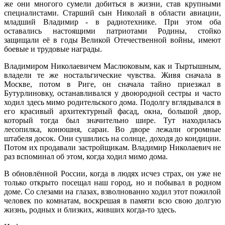
же они многого сумели добиться в жизни, став крупными
специалистами. Старший сын Николай в области авиации,
младший Владимир - в радиотехнике. При этом оба
оставались настоящими патриотами Родины, стойко
защищали её в годы Великой Отечественной войны, имеют
боевые и трудовые награды.
Владимиром Николаевичем Маслюковым, как и Тыртышным,
владели те же ностальгические чувства. Живя сначала в
Москве, потом в Риге, он сначала тайно приезжал в
Бутурлиновку, останавливался у двоюродной сестры и часто
ходил здесь мимо родительского дома. Подолгу вглядывался в
его красивый архитектурный фасад, окна, большой двор,
который тогда был значительно шире. Тут находилась
лесопилка, конюшня, сараи. Во дворе лежали огромные
штабеля досок. Они сушились на солнце, доходя до кондиции.
Потом их продавали застройщикам. Владимир Николаевич не
раз вспоминал об этом, когда ходил мимо дома.
В обновлённой России, когда в людях исчез страх, он уже не
только открыто посещал наш город, но и побывал в родном
доме. Со слезами на глазах, взволнованно ходил этот пожилой
человек по комнатам, воскрешая в памяти всю свою долгую
жизнь, родных и близких, живших когда-то здесь.