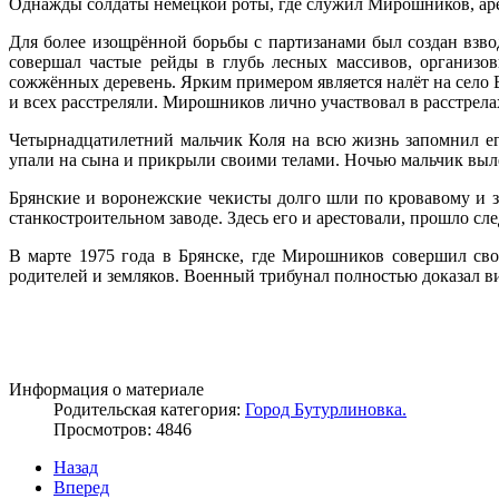
Однажды солдаты немецкой роты, где служил Мирошников, арест
Для более изощрённой борьбы с партизанами был создан взво
совершал частые рейды в глубь лесных массивов, организов
сожжённых деревень. Ярким примером является налёт на село 
и всех расстреляли. Мирошников лично участвовал в расстрел
Четырнадцатилетний мальчик Коля на всю жизнь запомнил его
упали на сына и прикрыли своими телами. Ночью мальчик выле
Брянские и воронежские чекисты долго шли по кровавому и 
станкостроительном заводе. Здесь его и арестовали, прошло сле
В марте 1975 года в Брянске, где Мирошников совершил сво
родителей и земляков. Военный трибунал полностью доказал ви
Информация о материале
Родительская категория:
Город Бутурлиновка.
Просмотров: 4846
Назад
Вперед