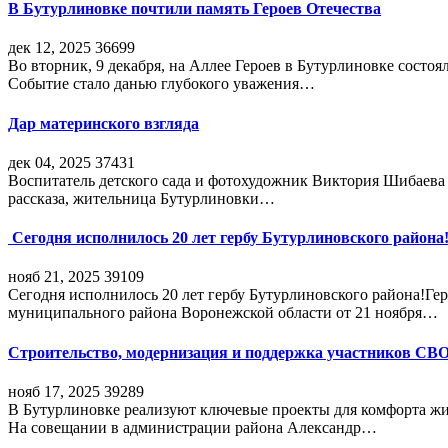
В Бутурлиновке почтили память Героев Отечества
дек 12, 2025
36699
Во вторник, 9 декабря, на Аллее Героев в Бутурлиновке состо
Событие стало данью глубокого уважения…
Дар материнского взгляда
дек 04, 2025
37431
Воспитатель детского сада и фотохудожник Виктория Шибаева р
рассказа, жительница Бутурлиновки…
Сегодня исполнилось 20 лет гербу Бутурлиновского района
нояб 21, 2025
39109
Сегодня исполнилось 20 лет гербу Бутурлиновского района!Г
муниципального района Воронежской области от 21 ноября…
Строительство, модернизация и поддержка участников СВ
нояб 17, 2025
39289
В Бутурлиновке реализуют ключевые проекты для комфорта жи
На совещании в администрации района Александр…