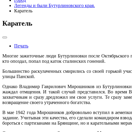
Город
Легенды и были Бутурлиновского края.
Каратель
Каратель
Печать
Многие зажиточные люди Бутурлиновки после Октябрьского пе
кто опоздал, попал под каток сталинских гонений.
Большинство раскулаченных смирились со своей горькой учас
улицы Панской.
Однако Владимир Гаврилович Мирошников из Бутурлиновки бы
жаждал отмщения. И такой случай представился. Во время В
захватчикам и сразу дредложил им свои услуги. Те сразу зам
возвращение своего утраченного богатства.
В мае 1942 года Мирошников добровольно вступил в аемепки
задание. Учитывая эти качества, его сделали командиром взвод
бороться с партизанами на Брянщине, но и карательными мера