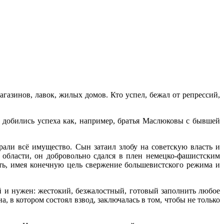
азинов, лавок, жилых домов. Кто успел, бежал от репрессий,
а добились успеха как, например, братья Маслюковы с бывшей
али всё имущество. Сын затаил злобу на советскую власть и
 области, он добровольно сдался в плен немецко-фашистским
дить, имея конечную цель свержение большевистского режима и
 и нужен: жестокий, безжалостный, готовый заполнить любое
, в котором состоял взвод, заключалась в том, чтобы не только