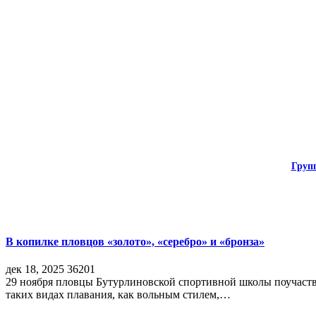
Груп
В копилке пловцов «золото», «серебро» и «бронза»
дек 18, 2025
36201
29 ноября пловцы Бутурлиновской спортивной школы поучаств
таких видах плавания, как вольным стилем,…