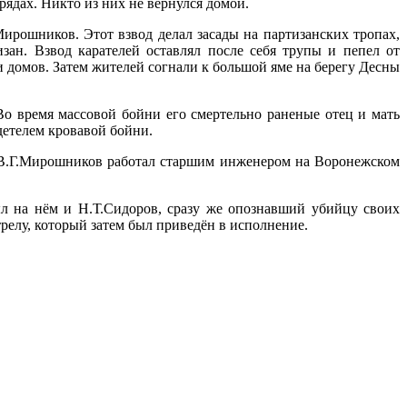
ядах. Никто из них не вернулся домой.
ирошников. Этот взвод делал засады на партизанских тропах,
зан. Взвод карателей оставлял после себя трупы и пепел от
 домов. Затем жителей согнали к большой яме на берегу Десны
Во время массовой бойни его смертельно раненые отец и мать
детелем кровавой бойни.
, В.Г.Мирошников работал старшим инженером на Воронежском
ыл на нём и Н.Т.Сидоров, сразу же опознавший убийцу своих
релу, который затем был приведён в исполнение.