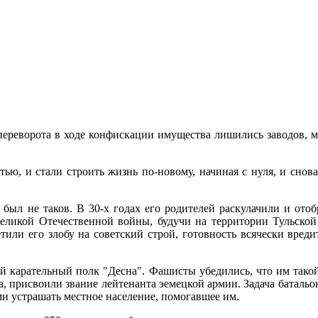
реворота в ходе конфискации имущества лишились заводов, маг
тью, и стали строить жизнь по-новому, начиная с нуля, и снов
л не таков. В 30-х годах его родителей раскулачили и отобр
еликой Отечественной войны, будучи на территории Тульской
етили его злобу на советский строй, готовность всячески вре
й карательный полк "Десна". Фашисты убедились, что им такой
а, присвоили звание лейтенанта эемецкой армии. Задача батальона
ми устрашать местное население, помогавшее им.