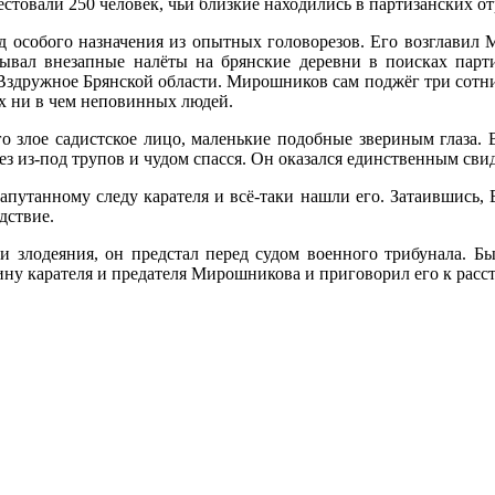
овали 250 человек, чьи близкие находились в партизанских отр
д особого назначения из опытных головорезов. Его возглавил М
ывал внезапные налёты на брянские деревни в поисках парти
Вздружное Брянской области. Мирошников сам поджёг три сотни
ах ни в чем неповинных людей.
 злое садистское лицо, маленькие подобные звериным глаза. 
з из-под трупов и чудом спасся. Он оказался единственным сви
запутанному следу карателя и всё-таки нашли его. Затаившись
дствие.
и злодеяния, он предстал перед судом военного трибунала. Б
ну карателя и предателя Мирошникова и приговорил его к расст