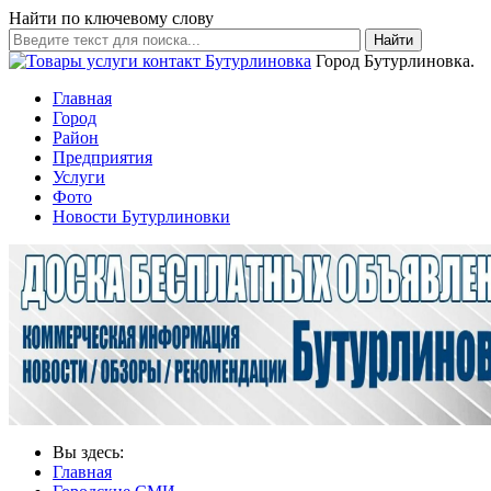
Найти по ключевому слову
Найти
Город Бутурлиновка.
Главная
Город
Район
Предприятия
Услуги
Фото
Новости Бутурлиновки
Вы здесь:
Главная