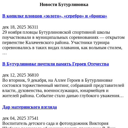
Новости Бутурлиновка
В копилке пловцов «золото», «серебро» и «бронза»
дек 18, 2025
36311
29 ноября пловцы Бутурлиновской спортивной школы
поучаствовали в муниципальных соревнованиях — открытом
первенстве Калачеевского района. Участники турнира
соревновались в таких видах плавания, как вольным стилем,
…
В Бутурлиновке почтили память Героев Отечества
дек 12, 2025
36810
Во вторник, 9 декабря, на Аллее Героев в Бутурлиновке
состоялся торжественный митинг, собравший представителей
власти, духовенства, военнослужащих, юнармейцев и
жителей района. Событие стало данью глубокого уважения…
Дар материнского взгляда
дек 04, 2025
37541
Воспитатель детского сада и фотохудожник Виктория