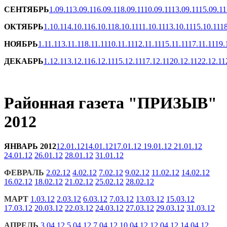
СЕНТЯБРЬ
1.09.11
3.09.11
6.09.11
8.09.11
10.09.11
13.09.11
15.09.11
ОКТЯБРЬ
1.10.11
4.10.11
6.10.11
8.10.11
11.10.11
13.10.11
15.10.11
18
НОЯБРЬ
1.11.11
3.11.11
8.11.11
10.11.11
12.11.11
15.11.11
17.11.11
19.
ДЕКАБРЬ
1.12.11
3.12.11
6.12.11
15.12.11
17.12.11
20.12.11
22.12.11
Районная газета "ПРИЗЫВ"
2012
ЯНВАРЬ 2012
12.01.12
14.01.12
17.01.12
19.01.12
21.01.12
24.01.12
26.01.12
28.01.12
31.01.12
ФЕВРАЛЬ
2.02.12
4.02.12
7.02.12
9.02.12
11.02.12
14.02.12
16.02.12
18.02.12
21.02.12
25.02.12
28.02.12
МАРТ
1.03.12
2.03.12
6.03.12
7.03.12
13.03.12
15.03.12
17.03.12
20.03.12
22.03.12
24.03.12
27.03.12
29.03.12
31.03.12
АПРЕЛЬ
3.04.12
5.04.12
7.04.12
10.04.12
12.04.12
14.04.12