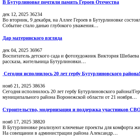
В Бутурлиновке почтили память Героев Отечества
дек 12, 2025
36234
Во вторник, 9 декабря, на Аллее Героев в Бутурлиновке состо
Событие стало данью глубокого уважения…
Дар материнского взгляда
дек 04, 2025
36967
Воспитатель детского сада и фотохудожник Виктория Шибаева р
рассказа, жительница Бутурлиновки…
Сегодня исполнилось 20 лет гербу Бутурлиновского района
нояб 21, 2025
38636
Сегодня исполнилось 20 лет гербу Бутурлиновского района!Г
муниципального района Воронежской области от 21 ноября…
Строительство, модернизация и поддержка участников СВ
нояб 17, 2025
38820
В Бутурлиновке реализуют ключевые проекты для комфорта жи
На совещании в администрации района Александр…