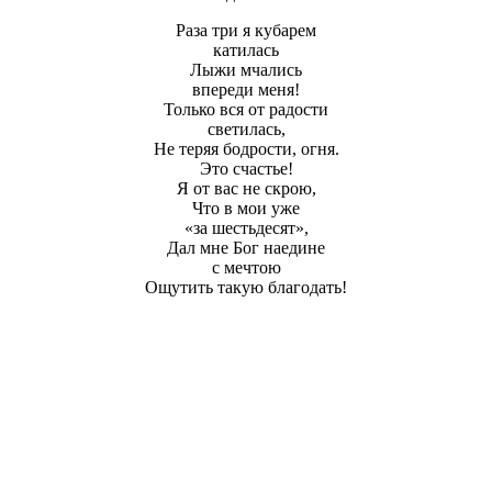
Раза три я кубарем
катилась
Лыжи мчались
впереди меня!
Только вся от радости
светилась,
Не теряя бодрости, огня.
Это счастье!
Я от вас не скрою,
Что в мои уже
«за шестьдесят»,
Дал мне Бог наедине
с мечтою
Ощутить такую благодать!