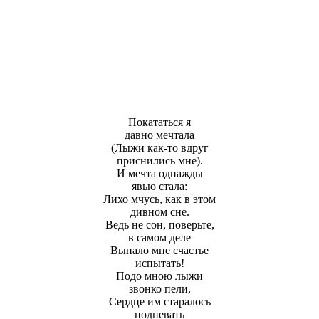
Покататься я
давно мечтала
(Лыжи как-то вдруг
приснились мне).
И мечта однажды
явью стала:
Лихо мчусь, как в этом
дивном сне.
Ведь не сон, поверьте,
в самом деле
Выпало мне счастье
испытать!
Подо мною лыжи
звонко пели,
Сердце им старалось
подпевать