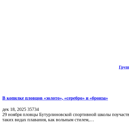
Груп
В копилке пловцов «золото», «серебро» и «бронза»
дек 18, 2025
35734
29 ноября пловцы Бутурлиновской спортивной школы поучаств
таких видах плавания, как вольным стилем,…