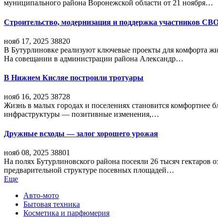
муниципального района Воронежской области от 21 ноября…
Строительство, модернизация и поддержка участников СВ
нояб 17, 2025
38820
В Бутурлиновке реализуют ключевые проекты для комфорта жи
На совещании в администрации района Александр…
В Нижнем Кисляе построили тротуары
нояб 16, 2025
38728
Жизнь в малых городах и поселениях становится комфортнее 
инфраструктуры — позитивные изменения,…
Дружные всходы — залог хорошего урожая
нояб 08, 2025
38801
На полях Бутурлиновского района посеяли 26 тысяч гектаров о
предварительной структуре посевных площадей…
Еще
Авто-мото
Бытовая техника
Косметика и парфюмерия