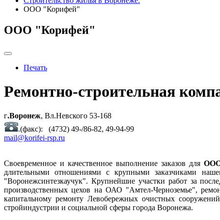
Строительство жилья в Воронеже.
ООО "Корифей"
ООО "Корифей"
Печать
Ремонтно-строительная комп
г
.Воронеж
, Вл.Невского 53-168
.(факс): (4732) 49-/86-82, 49-94-99
mail@korifei-rsp.ru
Своевременное и качественное выполнение заказов для
ООО
длительными отношениями с крупными заказчиками нашег
"Воронежсинтезкаучук". Крупнейшие участки работ за посл
производственных цехов на ОАО "Амтел-Черноземье", ремо
капитальному ремонту Левобережных очистных сооружений
стройиндустрии и социальной сферы города Воронежа.