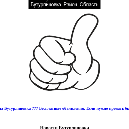
па Бутурлиновка 777 Бесплатные объявления. Если нужно продать бы
Новости Бутурлиновка