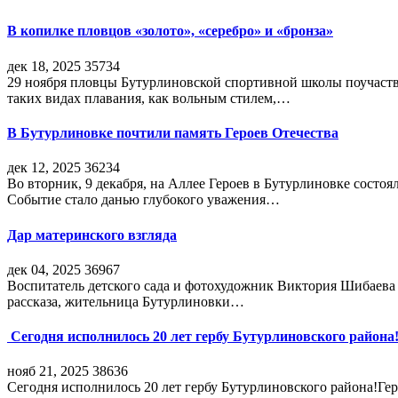
В копилке пловцов «золото», «серебро» и «бронза»
дек 18, 2025
35734
29 ноября пловцы Бутурлиновской спортивной школы поучаств
таких видах плавания, как вольным стилем,…
В Бутурлиновке почтили память Героев Отечества
дек 12, 2025
36234
Во вторник, 9 декабря, на Аллее Героев в Бутурлиновке состо
Событие стало данью глубокого уважения…
Дар материнского взгляда
дек 04, 2025
36967
Воспитатель детского сада и фотохудожник Виктория Шибаева р
рассказа, жительница Бутурлиновки…
Сегодня исполнилось 20 лет гербу Бутурлиновского района
нояб 21, 2025
38636
Сегодня исполнилось 20 лет гербу Бутурлиновского района!Г