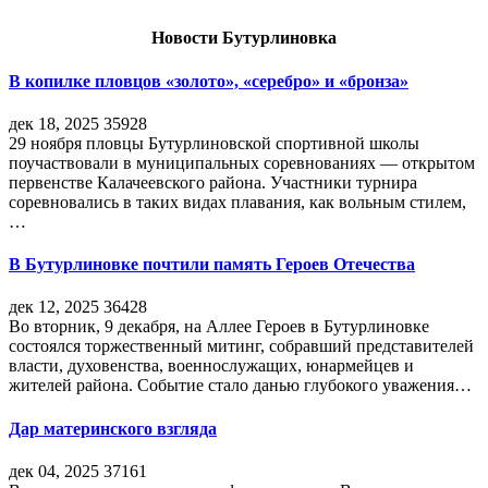
Новости Бутурлиновка
В копилке пловцов «золото», «серебро» и «бронза»
дек 18, 2025
35928
29 ноября пловцы Бутурлиновской спортивной школы
поучаствовали в муниципальных соревнованиях — открытом
первенстве Калачеевского района. Участники турнира
соревновались в таких видах плавания, как вольным стилем,
…
В Бутурлиновке почтили память Героев Отечества
дек 12, 2025
36428
Во вторник, 9 декабря, на Аллее Героев в Бутурлиновке
состоялся торжественный митинг, собравший представителей
власти, духовенства, военнослужащих, юнармейцев и
жителей района. Событие стало данью глубокого уважения…
Дар материнского взгляда
дек 04, 2025
37161