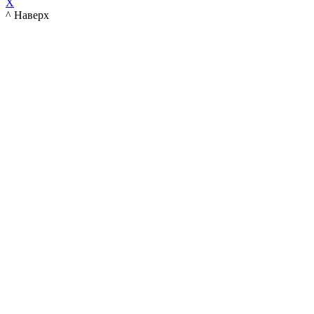
X
^ Наверх