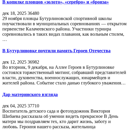
В копилке пловцов «золото», «серебро» и «бронза»
дек 18, 2025
36480
29 ноября пловцы Бутурлиновской спортивной школы
поучаствовали в муниципальных соревнованиях — открытом
первенстве Калачеевского района. Участники турнира
соревновались в таких видах плавания, как вольным стилем,
…
В Бутурлиновке почтили память Героев Отечества
дек 12, 2025
36982
Во вторник, 9 декабря, на Аллее Героев в Бутурлиновке
состоялся торжественный митинг, собравший представителей
власти, духовенства, военнослужащих, юнармейцев и
жителей района. Событие стало данью глубокого уважения…
Дар материнского взгляда
дек 04, 2025
37710
Воспитатель детского сада и фотохудожник Виктория
Шибаева рассказала об умении видеть прекрасное В День
матери мы поздравляем тех, кто дарит жизнь, заботу и
любовь. Героиня нашего рассказа, жительница