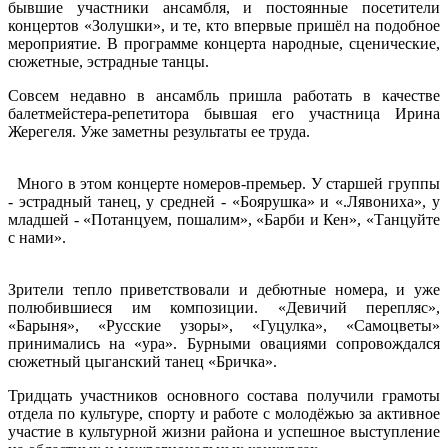
бывшие участники ансамбля, и постоянные посетители
концертов «Золушки», и те, кто впервые пришёл на подобное
мероприятие. В программе концерта народные, сценические,
сюжетные, эстрадные танцы.
Совсем недавно в ансамбль пришла работать в качестве
балетмейстера-репетитора бывшая его участница Ирина
Жерегеля. Уже заметны результаты ее труда.
Много в этом концерте номеров-премьер. У старшей группы
- эстрадный танец, у средней - «Боярушка» и «.Лявониха», у
младшей - «Потанцуем, пошалим», «Барби и Кен», «Танцуйте
с нами».
Зрители тепло приветствовали и дебютные номера, и уже
полюбившиеся им композиции. «Девичий перепляс»,
«Барыня», «Русские узоры», «Гуцулка», «Самоцветы»
принимались на «ура». Бурными овациями сопровождался
сюжетный цыганский танец «Бричка».
Тридцать участников основного состава получили грамоты
отдела по культуре, спорту и работе с молодёжью за активное
участие в культурной жизни района и успешное выступление