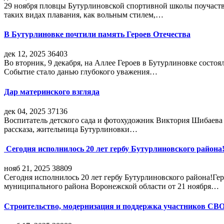
29 ноября пловцы Бутурлиновской спортивной школы поучаств
таких видах плавания, как вольным стилем,…
В Бутурлиновке почтили память Героев Отечества
дек 12, 2025
36403
Во вторник, 9 декабря, на Аллее Героев в Бутурлиновке состо
Событие стало данью глубокого уважения…
Дар материнского взгляда
дек 04, 2025
37136
Воспитатель детского сада и фотохудожник Виктория Шибаева р
рассказа, жительница Бутурлиновки…
Сегодня исполнилось 20 лет гербу Бутурлиновского района
нояб 21, 2025
38809
Сегодня исполнилось 20 лет гербу Бутурлиновского района!Г
муниципального района Воронежской области от 21 ноября…
Строительство, модернизация и поддержка участников СВ