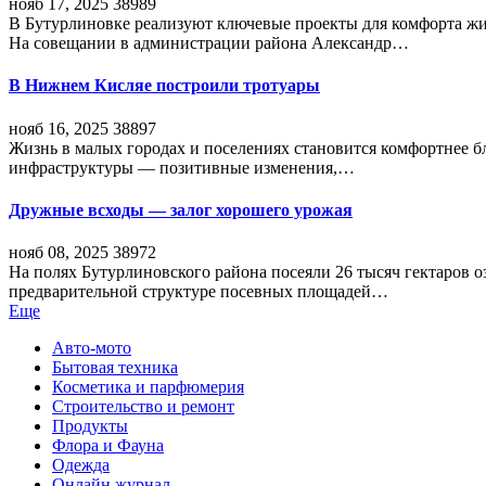
нояб 17, 2025
38989
В Бутурлиновке реализуют ключевые проекты для комфорта жи
На совещании в администрации района Александр…
В Нижнем Кисляе построили тротуары
нояб 16, 2025
38897
Жизнь в малых городах и поселениях становится комфортнее 
инфраструктуры — позитивные изменения,…
Дружные всходы — залог хорошего урожая
нояб 08, 2025
38972
На полях Бутурлиновского района посеяли 26 тысяч гектаров о
предварительной структуре посевных площадей…
Еще
Авто-мото
Бытовая техника
Косметика и парфюмерия
Строительство и ремонт
Продукты
Флора и Фауна
Одежда
Онлайн журнал