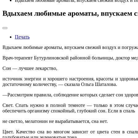
Вдыхаем любимые ароматы, впускаем свежий воздух и п
Вдыхаем любимые ароматы, впускаем св
Печать
Вдыхаем любимые ароматы, впускаем свежий воздух и погружа
Врач-терапевт Бутурлиновской районной больницы, доктор меди
Сон — лучшее лекарство,
источник энергии и хорошего настроения, красоты и здоровь
достаточному количеству, — сказала Ольга Шаталова.
—Рассмотрим правила, соблюдение которых сделает сон здоро
Свет. Спать нужно в полной темноте — только в этом случ
обеспечить организму спокойный, глубокий сон. Если в спаль
не светло, мелатонин не вырабатывается, сна нет.
Цвет. Качество сна во многом зависит от цвета стен в спа
голубоватые или зеленоватые тона.