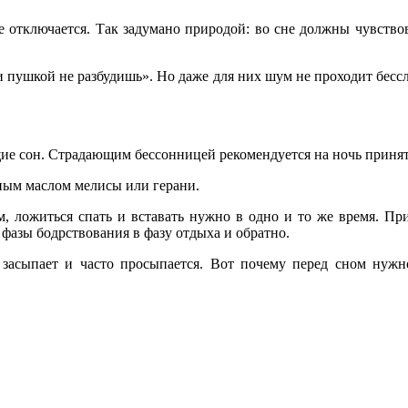
 отключается. Так задумано природой: во сне должны чувствов
и пушкой не разбудишь». Но даже для них шум не проходит бессле
щие сон. Страдающим бессонницей рекомендуется на ночь принят
ным маслом мелисы или герани.
, ложиться спать и вставать нужно в одно и то же время. П
фазы бодрствования в фазу отдыха и обратно.
засыпает и часто просыпается. Вот почему перед сном нужн