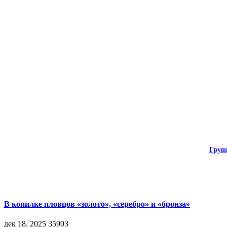
Груп
В копилке пловцов «золото», «серебро» и «бронза»
дек 18, 2025
35903