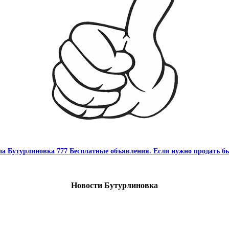
па Бутурлиновка 777 Бесплатные объявления. Если нужно продать бы
Новости Бутурлиновка