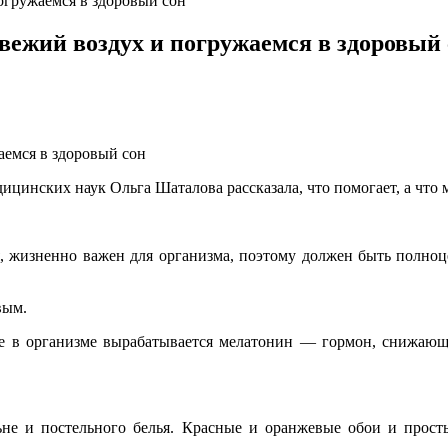
огружаемся в здоровый сон
ежий воздух и погружаемся в здоровый 
емся в здоровый сон
цинских наук Ольга Шаталова рассказала, что помогает, а что 
я, жизненно важен для организма, поэтому должен быть полноце
вым.
ае в организме вырабатывается мелатонин — гормон, снижающи
льне и постельного белья. Красные и оранжевые обои и просты