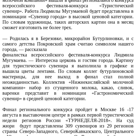
молочной компании» вышли в финал регионального конкурса
всероссийского фестиваля-конкурса «Туристический
сувенир». Работа Людмилы Мугумаевой будет представлена в
номинации «Сувенир города» в высокой ценовой категории.
По словам художницы, таких авторских картин она в месяц
сможет изготовить не более трех.
— Родилась я в Березовке, микрорайон Бутурлиновки, и с
самого детства Покровский храм считаю символом нашего
города, — рассказала
финалистка всероссийского фестиваля-конкурса Людмила
Мугумаева. — Интересна церковь и гостям города. Картину
для туристического сувенира я выполнила в графике и
вышила цветы лентами. По словам коллег бутурлиновской
мастерицы, для нее выход в финал стал полной
неожиданностью. Коллектив «Нижнекисляйской молочной
компании» набор из сгущенного молока, какао, сливок,
варенки представит в номинации «Гастрономический
сувенир» в средней ценовой категории.
Финал регионального конкурса пройдет в Москве 16 -17
августа в выставочном центре в рамках первой туристической
недели регионов России «ТУРНЕДЕЛЯ-2018». На суд
жюри будут представлены 309 сувениров из 29 регионов
страны Северо-Западного, СевероКавказского, Центрального