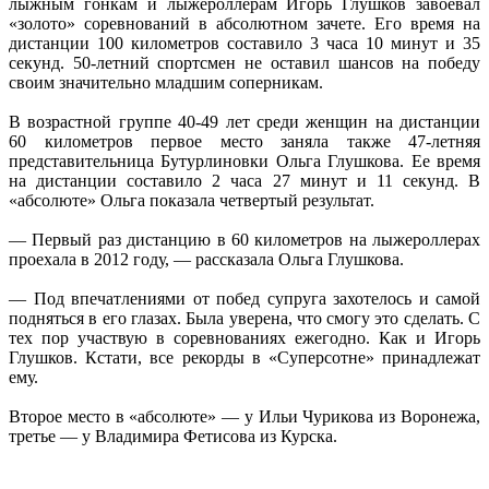
лыжным гонкам и лыжероллерам Игорь Глушков завоевал
«золото» соревнований в абсолютном зачете. Его время на
дистанции 100 километров составило 3 часа 10 минут и 35
секунд. 50-летний спортсмен не оставил шансов на победу
своим значительно младшим соперникам.
В возрастной группе 40-49 лет среди женщин на дистанции
60 километров первое место заняла также 47-летняя
представительница Бутурлиновки Ольга Глушкова. Ее время
на дистанции составило 2 часа 27 минут и 11 секунд. В
«абсолюте» Ольга показала четвертый результат.
— Первый раз дистанцию в 60 километров на лыжероллерах
проехала в 2012 году, — рассказала Ольга Глушкова.
— Под впечатлениями от побед супруга захотелось и самой
подняться в его глазах. Была уверена, что смогу это сделать. С
тех пор участвую в соревнованиях ежегодно. Как и Игорь
Глушков. Кстати, все рекорды в «Суперсотне» принадлежат
ему.
Второе место в «абсолюте» — у Ильи Чурикова из Воронежа,
третье — у Владимира Фетисова из Курска.