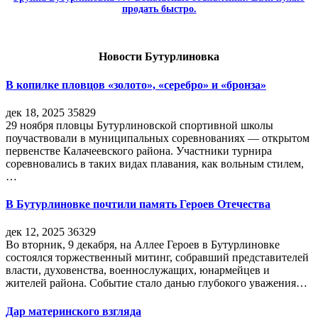
продать быстро.
Новости Бутурлиновка
В копилке пловцов «золото», «серебро» и «бронза»
дек 18, 2025
35829
29 ноября пловцы Бутурлиновской спортивной школы
поучаствовали в муниципальных соревнованиях — открытом
первенстве Калачеевского района. Участники турнира
соревновались в таких видах плавания, как вольным стилем,
…
В Бутурлиновке почтили память Героев Отечества
дек 12, 2025
36329
Во вторник, 9 декабря, на Аллее Героев в Бутурлиновке
состоялся торжественный митинг, собравший представителей
власти, духовенства, военнослужащих, юнармейцев и
жителей района. Событие стало данью глубокого уважения…
Дар материнского взгляда