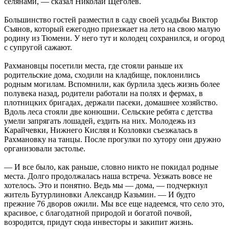
селянами, — сказал Николай Щеголев.
Большинство гостей разместил в саду своей усадьбы Виктор
Съянов, который ежегодно приезжает на лето на свою малую
родину из Тюмени. У него тут и колодец сохранился, и огород
с супругой сажают.
Рахмановцы посетили места, где стояли раньше их
родительские дома, сходили на кладбище, поклонились
родным могилам. Вспомнили, как бурлила здесь жизнь более
полувека назад, родители работали на полях и фермах, в
плотницких бригадах, держали пасеки, домашнее хозяйство.
Вдоль леса стояли две конюшни. Сельские ребята с детства
умели запрягать лошадей, ездить на них. Молодежь из
Карайчевки, Нижнего Кисляя и Козловки съезжалась в
Рахмановку на танцы. После прогулки по хутору они дружно
организовали застолье.
— И все было, как раньше, словно никто не покидал родные
места. Долго продолжалась наша встреча. Уезжать вовсе не
хотелось. Это и понятно. Ведь мы — дома, — подчеркнул
житель Бутурлиновки Александр Казьмин. — И будто
прежние 76 дворов ожили. Мы все еще надеемся, что село это,
красивое, с благодатной природой и богатой почвой,
возродится, придут сюда инвесторы и закипит жизнь.