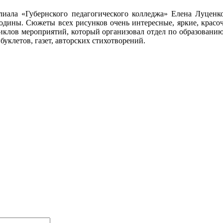
лиала «Губернского педагогического колледжа» Елена Луценко
одины. Сюжеты всех рисунков очень интересные, яркие, красочн
циклов мероприятий, который организовал отдел по образован
уклетов, газет, авторских стихотворений.