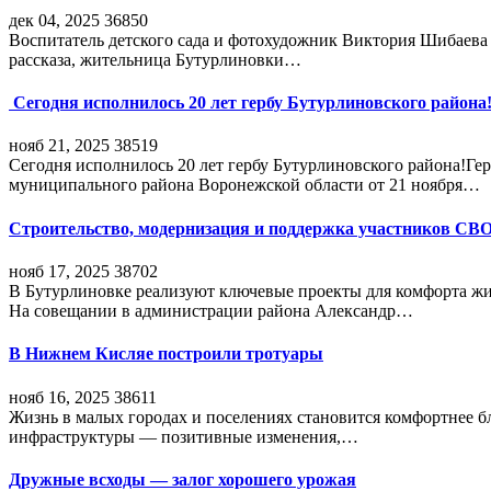
дек 04, 2025
36850
Воспитатель детского сада и фотохудожник Виктория Шибаева р
рассказа, жительница Бутурлиновки…
Сегодня исполнилось 20 лет гербу Бутурлиновского района
нояб 21, 2025
38519
Сегодня исполнилось 20 лет гербу Бутурлиновского района!Г
муниципального района Воронежской области от 21 ноября…
Строительство, модернизация и поддержка участников СВ
нояб 17, 2025
38702
В Бутурлиновке реализуют ключевые проекты для комфорта жи
На совещании в администрации района Александр…
В Нижнем Кисляе построили тротуары
нояб 16, 2025
38611
Жизнь в малых городах и поселениях становится комфортнее 
инфраструктуры — позитивные изменения,…
Дружные всходы — залог хорошего урожая