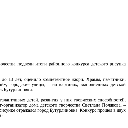
орчества подвели итоги районного конкурса детского рисунка
 до 13 лет, оценило компетентное жюри. Храмы, памятники,
ый», городские улицы, – на картинах, выполненных детской
ть Бутурлиновки.
алантливых детей, развития у них творческих способностей,
г-организатор дома детского творчества Светлана Полякова. –
рисунке отражался город Бутурлиновка. Конкурс прошел в двух
а».