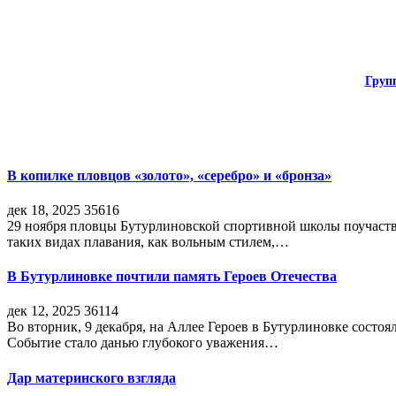
Груп
В копилке пловцов «золото», «серебро» и «бронза»
дек 18, 2025
35616
29 ноября пловцы Бутурлиновской спортивной школы поучаств
таких видах плавания, как вольным стилем,…
В Бутурлиновке почтили память Героев Отечества
дек 12, 2025
36114
Во вторник, 9 декабря, на Аллее Героев в Бутурлиновке состо
Событие стало данью глубокого уважения…
Дар материнского взгляда