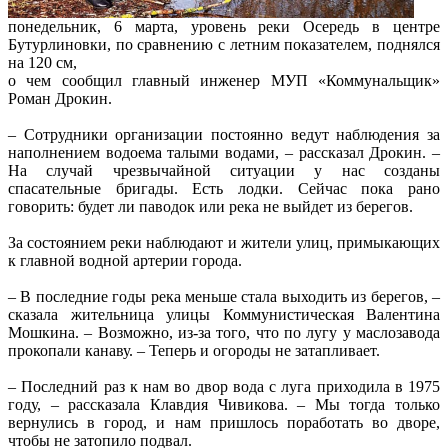
понедельник, 6 марта, уровень реки Осередь в центре
Бутурлиновки, по сравнению с летним показателем, поднялся
на 120 см,
о чем сообщил главный инженер МУП «Коммунальщик»
Роман Дрокин.
– Сотрудники организации постоянно ведут наблюдения за
наполнением водоема талыми водами, – рассказал Дрокин. –
На случай чрезвычайной ситуации у нас созданы
спасательные бригады. Есть лодки. Сейчас пока рано
говорить: будет ли паводок или река не выйдет из берегов.
За состоянием реки наблюдают и жители улиц, примыкающих
к главной водной артерии города.
– В последние годы река меньше стала выходить из берегов, –
сказала жительница улицы Коммунистическая Валентина
Мошкина. – Возможно, из-за того, что по лугу у маслозавода
прокопали канаву. – Теперь и огороды не затапливает.
– Последний раз к нам во двор вода с луга приходила в 1975
году, – рассказала Клавдия Чивикова. – Мы тогда только
вернулись в город, и нам пришлось поработать во дворе,
чтобы не затопило подвал.