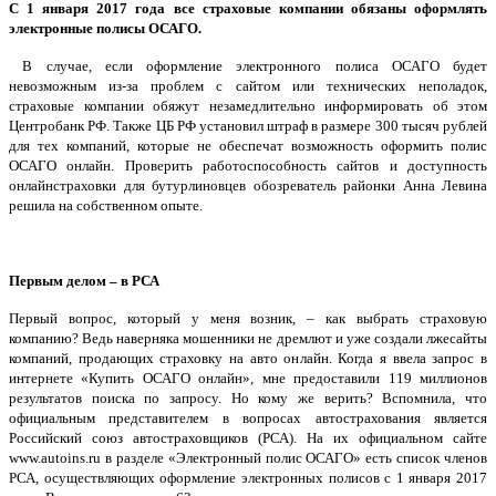
С 1 января 2017 года все страховые компании обязаны оформлять
электронные полисы ОСАГО.
В случае, если оформление электронного полиса ОСАГО будет
невозможным из-за проблем с сайтом или технических неполадок,
страховые компании обяжут незамедлительно информировать об этом
Центробанк РФ. Также ЦБ РФ установил штраф в размере 300 тысяч рублей
для тех компаний, которые не обеспечат возможность оформить полис
ОСАГО онлайн. Проверить работоспособность сайтов и доступность
онлайнстраховки для бутурлиновцев обозреватель районки Анна Левина
решила на собственном опыте.
Первым делом – в РСА
Первый вопрос, который у меня возник, – как выбрать страховую
компанию? Ведь наверняка мошенники не дремлют и уже создали лжесайты
компаний, продающих страховку на авто онлайн. Когда я ввела запрос в
интернете «Купить ОСАГО онлайн», мне предоставили 119 миллионов
результатов поиска по запросу. Но кому же верить? Вспомнила, что
официальным представителем в вопросах автострахования является
Российский союз автостраховщиков (РСА). На их официальном сайте
www.autoins.ru в разделе «Электронный полис ОСАГО» есть список членов
РСА, осуществляющих оформление электронных полисов с 1 января 2017