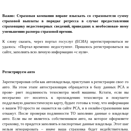
Важно: Страховая компания вправе взыскать со страхователя сумму
страховой выплаты в порядке регресса в случае предоставления
страховщику недостоверных сведений, приведших к необоснован- ному
уменьшению размера страховой премии.
К слову сказать, через портал госуслуг (ЕСИА) зарегистрироваться не
удалось: «Портал временно недоступен». Пришлось регистрироваться на
сайте, заполнять всю личную информацию «с нуля».
Регистрируем авто
Зарегистрировав себя как автовладельца, приступаю к регистрации свое- го
авто. На этом этапе автостраховщик обращается в базу данных РСА и
прове- ряет подлинность техосмотра моей машины. Кстати, если вы
несерьезно от- носитесь к прохождению техосмотра и покупаете
поддельную диагностическую карту, будьте готовы к тому, что информации
о вашем ТО просто не окажется на сайте РСА, и в онлайн-страховании вам
откажут. После проверки подлинности ТО заполняю данные о владельце
авто. Если вы не являетесь собственником авто, на которое оформляете
страховку, то придется заполнять и паспортные данные владельца. Этот шаг
нельзя игнорировать – иначе ваша страховка будет недействительна.