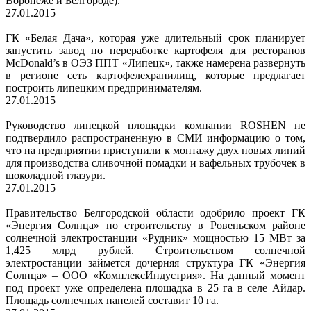
Воронеже и Белгороде).
27.01.2015
ГК «Белая Дача», которая уже длительный срок планирует
запустить завод по переработке картофеля для ресторанов
McDonald’s в ОЭЗ ППТ «Липецк», также намерена развернуть
в регионе сеть картофелехранилищ, которые предлагает
построить липецким предпринимателям.
27.01.2015
Руководство липецкой площадки компании ROSHEN не
подтвердило распространенную в СМИ информацию о том,
что на предприятии приступили к монтажу двух новых линий
для производства сливочной помадки и вафельных трубочек в
шоколадной глазури.
27.01.2015
Правительство Белгородской области одобрило проект ГК
«Энергия Солнца» по строительству в Ровеньском районе
солнечной электростанции «Рудник» мощностью 15 МВт за
1,425 млрд рублей. Строительством солнечной
электростанции займется дочерняя структура ГК «Энергия
Солнца» – ООО «КомплексИндустрия». На данный момент
под проект уже определена площадка в 25 га в селе Айдар.
Площадь солнечных панелей составит 10 га.