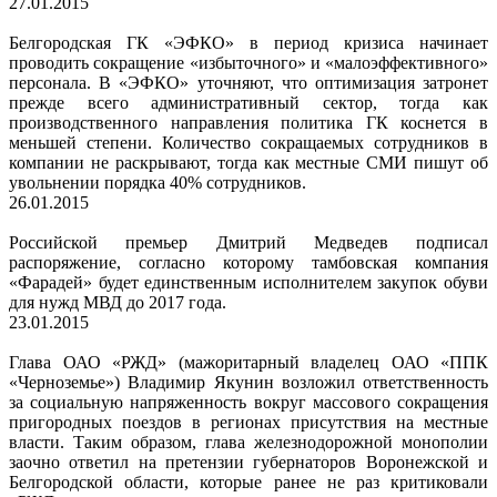
27.01.2015
Белгородская ГК «ЭФКО» в период кризиса начинает
проводить сокращение «избыточного» и «малоэффективного»
персонала. В «ЭФКО» уточняют, что оптимизация затронет
прежде всего административный сектор, тогда как
производственного направления политика ГК коснется в
меньшей степени. Количество сокращаемых сотрудников в
компании не раскрывают, тогда как местные СМИ пишут об
увольнении порядка 40% сотрудников.
26.01.2015
Российской премьер Дмитрий Медведев подписал
распоряжение, согласно которому тамбовская компания
«Фарадей» будет единственным исполнителем закупок обуви
для нужд МВД до 2017 года.
23.01.2015
Глава ОАО «РЖД» (мажоритарный владелец ОАО «ППК
«Черноземье») Владимир Якунин возложил ответственность
за социальную напряженность вокруг массового сокращения
пригородных поездов в регионах присутствия на местные
власти. Таким образом, глава железнодорожной монополии
заочно ответил на претензии губернаторов Воронежской и
Белгородской области, которые ранее не раз критиковали