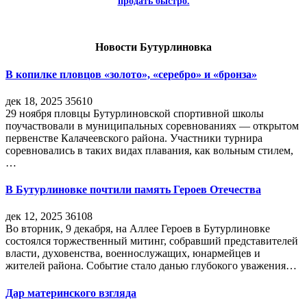
продать быстро.
Новости Бутурлиновка
В копилке пловцов «золото», «серебро» и «бронза»
дек 18, 2025
35610
29 ноября пловцы Бутурлиновской спортивной школы
поучаствовали в муниципальных соревнованиях — открытом
первенстве Калачеевского района. Участники турнира
соревновались в таких видах плавания, как вольным стилем,
…
В Бутурлиновке почтили память Героев Отечества
дек 12, 2025
36108
Во вторник, 9 декабря, на Аллее Героев в Бутурлиновке
состоялся торжественный митинг, собравший представителей
власти, духовенства, военнослужащих, юнармейцев и
жителей района. Событие стало данью глубокого уважения…
Дар материнского взгляда