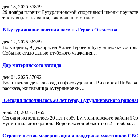
дек 18, 2025
35859
29 ноября пловцы Бутурлиновской спортивной школы поучаств
таких видах плавания, как вольным стилем,…
В Бутурлиновке почтили память Героев Отечества
дек 12, 2025
36359
Во вторник, 9 декабря, на Аллее Героев в Бутурлиновке состо
Событие стало данью глубокого уважения…
Дар материнского взгляда
дек 04, 2025
37092
Воспитатель детского сада и фотохудожник Виктория Шибаева р
рассказа, жительница Бутурлиновки…
Сегодня исполнилось 20 лет гербу Бутурлиновского района
нояб 21, 2025
38765
Сегодня исполнилось 20 лет гербу Бутурлиновского района!Г
муниципального района Воронежской области от 21 ноября…
Строительство, модернизация и поддержка участников СВ