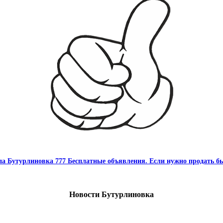
па Бутурлиновка 777 Бесплатные объявления. Если нужно продать бы
Новости Бутурлиновка