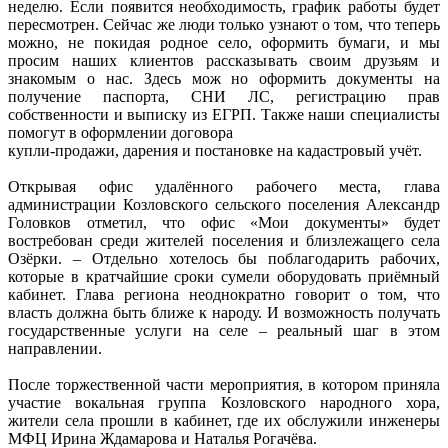
неделю. Если появится необходимость, график работы будет
пересмотрен. Сейчас же люди только узнают о том, что теперь
можно, не покидая родное село, оформить бумаги, и мы
просим наших клиентов рассказывать своим друзьям и
знакомым о нас. Здесь мож но оформить документы на
получение паспорта, СНИ ЛС, регистрацию прав
собственности и выписку из ЕГРП. Также наши специалисты
помогут в оформлении договора
купли-продажи, дарения и постановке на кадастровый учёт.
Открывая офис удалённого рабочего места, глава
администрации Козловского сельского поселения Александр
Головков отметил, что офис «Мои документы» будет
востребован среди жителей поселения и близлежащего села
Озёрки. – Отдельно хотелось бы поблагодарить рабочих,
которые в кратчайшие сроки сумели оборудовать приёмный
кабинет. Глава региона неоднократно говорит о том, что
власть должна быть ближе к народу. И возможность получать
государственные услуги на селе – реальный шаг в этом
направлении.
После торжественной части мероприятия, в котором приняла
участие вокальная группа Козловского народного хора,
жители села прошли в кабинет, где их обслужили инженеры
МФЦ Ирина Ждамарова и Наталья Рогачёва.