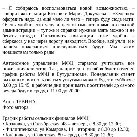
– Я собираюсь воспользоваться новой возможностью, –
говорит жительница Козловки Мария Докучаева. – «Зелёнку»
оформить надо, да ещё мало ли чего – теперь буду сюда идти.
Очень удобно, что услуги нам оказывают прямо в сельской
администрации – тут же и справки нужные взять можно и не
бегать никуда. Оплачивать квитанции тоже удобно –
сберкасса у нас через дорогу находится. Вообще, всё учли, и к
нашим пожеланиям прислушиваться будут. Мы таким
новшествам только рады.
Автономное управление МФЦ старается учитывать все
пожелания клиентов. Так, например, с октября будет изменен
график работы МФЦ в Бутурлиновке. Понедельник станет
выходным, воспользоваться услугами можно будет в субботу с
8.00 до 15.45, в рабочие дни принимать посетителей до самого
вечера будут в среду, с 11.00 до 20.00.
Анна ЛЕВИНА
Фото автора
График работы сельских филиалов МФЦ
• Козловка, ул.Октябрьская, 48 – четверг, с 8.30 до 12.30;
• Филиппенково, ул.Комарова, 14 – вторник, с 8.30 до 12.30;
• Клёповка, ул.Советская, 80 – среда, с 8.30 до 12.30;