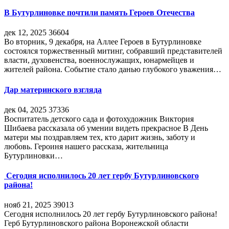
В Бутурлиновке почтили память Героев Отечества
дек 12, 2025
36604
Во вторник, 9 декабря, на Аллее Героев в Бутурлиновке
состоялся торжественный митинг, собравший представителей
власти, духовенства, военнослужащих, юнармейцев и
жителей района. Событие стало данью глубокого уважения…
Дар материнского взгляда
дек 04, 2025
37336
Воспитатель детского сада и фотохудожник Виктория
Шибаева рассказала об умении видеть прекрасное В День
матери мы поздравляем тех, кто дарит жизнь, заботу и
любовь. Героиня нашего рассказа, жительница
Бутурлиновки…
Сегодня исполнилось 20 лет гербу Бутурлиновского
района!
нояб 21, 2025
39013
Сегодня исполнилось 20 лет гербу Бутурлиновского района!
Герб Бутурлиновского района Воронежской области