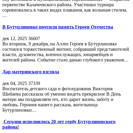
первенстве Калачеевского района. Участники турнира
соревновались в таких видах плавания, как вольным стилем,
…
В Бутурлиновке почтили память Героев Отечества
дек 12, 2025
36607
Во вторник, 9 декабря, на Аллее Героев в Бутурлиновке
состоялся торжественный митинг, собравший представителей
власти, духовенства, военнослужащих, юнармейцев и
жителей района. Событие стало данью глубокого уважения…
Дар материнского взгляда
дек 04, 2025
37339
Воспитатель детского сада и фотохудожник Виктория
Шибаева рассказала об умении видеть прекрасное В День
матери мы поздравляем тех, кто дарит жизнь, заботу и
любовь. Героиня нашего рассказа, жительница
Бутурлиновки…
Сегодня исполнилось 20 лет гербу Бутурлиновского
района!