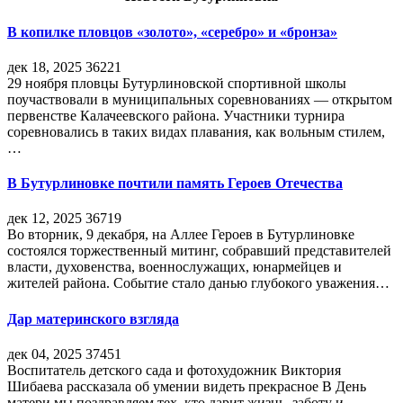
В копилке пловцов «золото», «серебро» и «бронза»
дек 18, 2025
36221
29 ноября пловцы Бутурлиновской спортивной школы
поучаствовали в муниципальных соревнованиях — открытом
первенстве Калачеевского района. Участники турнира
соревновались в таких видах плавания, как вольным стилем,
…
В Бутурлиновке почтили память Героев Отечества
дек 12, 2025
36719
Во вторник, 9 декабря, на Аллее Героев в Бутурлиновке
состоялся торжественный митинг, собравший представителей
власти, духовенства, военнослужащих, юнармейцев и
жителей района. Событие стало данью глубокого уважения…
Дар материнского взгляда
дек 04, 2025
37451
Воспитатель детского сада и фотохудожник Виктория
Шибаева рассказала об умении видеть прекрасное В День
матери мы поздравляем тех, кто дарит жизнь, заботу и